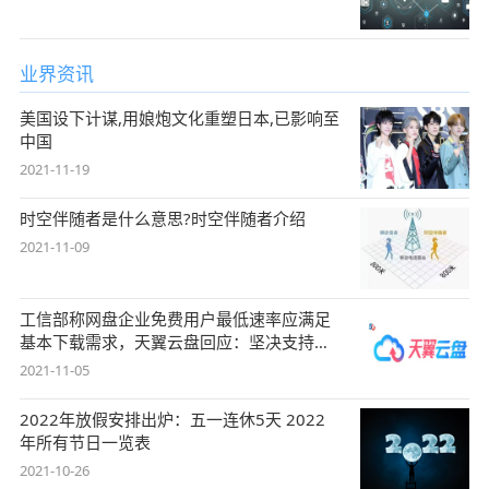
业界资讯
美国设下计谋,用娘炮文化重塑日本,已影响至
中国
2021-11-19
时空伴随者是什么意思?时空伴随者介绍
2021-11-09
工信部称网盘企业免费用户最低速率应满足
基本下载需求，天翼云盘回应：坚决支持，
始终
2021-11-05
2022年放假安排出炉：五一连休5天 2022
年所有节日一览表
2021-10-26