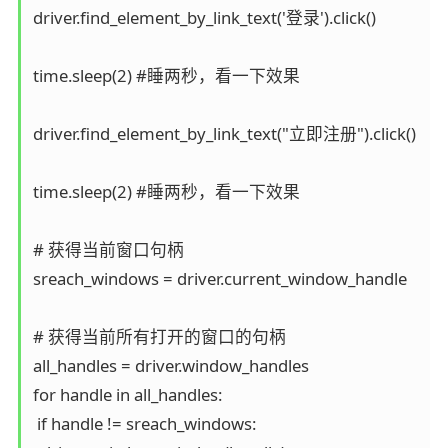
driver.find_element_by_link_text('登录').click()

time.sleep(2) #睡两秒，看一下效果

driver.find_element_by_link_text("立即注册").click()

time.sleep(2) #睡两秒，看一下效果

# 获得当前窗口句柄

sreach_windows = driver.current_window_handle

# 获得当前所有打开的窗口的句柄

all_handles = driver.window_handles

for handle in all_handles:

 if handle != sreach_windows:
