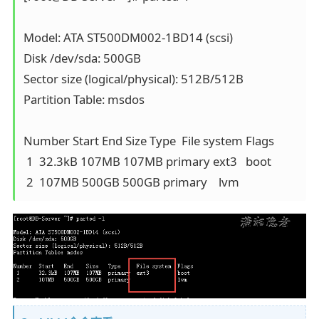
Model: ATA ST500DM002-1BD14 (scsi)

Disk /dev/sda: 500GB

Sector size (logical/physical): 512B/512B

Partition Table: msdos

Number Start End Size Type  File system Flags

 1  32.3kB 107MB 107MB primary ext3   boot 

 2  107MB 500GB 500GB primary    lvm 