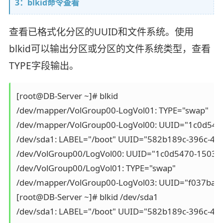
3：blkid命令查看
查看已格式化分区的UUID和文件系统。使用
blkid可以输出分区或分区的文件系统类型，查看
TYPE字段输出。
[root@DB-Server ~]# blkid

/dev/mapper/VolGroup00-LogVol01: TYPE="swap" 

/dev/mapper/VolGroup00-LogVol00: UUID="1c0d5470
/dev/sda1: LABEL="/boot" UUID="582b189c-396c-4da8
/dev/VolGroup00/LogVol00: UUID="1c0d5470-1503-4
/dev/VolGroup00/LogVol01: TYPE="swap" 

/dev/mapper/VolGroup00-LogVol03: UUID="f037ba1e-
[root@DB-Server ~]# blkid /dev/sda1

/dev/sda1: LABEL="/boot" UUID="582b189c-396c-4da