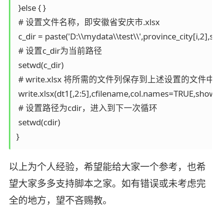
 }else { } 

 # 设置文件名称，即安徽省安庆市.xlsx

 c_dir = paste('D:\\mydata\\test\\',province_city[i,2],sep 
 # 设置c_dir为当前路径

 setwd(c_dir) 

 # write.xlsx 将所需的文件列保存到上述设置的文件中，co
 write.xlsx(dt1[,2:5],cfilename,col.names=TRUE,show
 # 设置路径为cdir，进入到下一次循环

 setwd(cdir) 

以上为个人经验，希望能给大家一个参考，也希
望大家多多支持脚本之家。如有错误或未考虑完
全的地方，望不吝赐教。