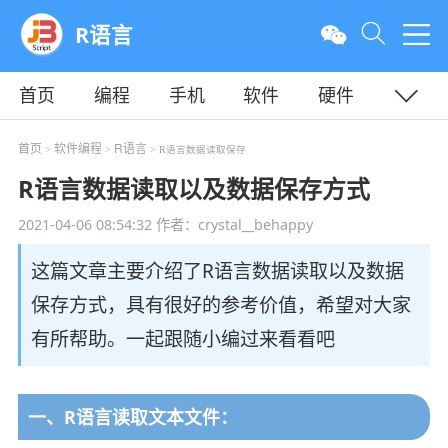
R语言
首页
编程
手机
软件
硬件
教程
平面
服务器
首页
软件编程
R语言
>
>
> R语言数据读取保存
R语言数据读取以及数据保存方式
2021-04-06 08:54:32
作者：crystal__behappy
这篇文章主要介绍了R语言数据读取以及数据
保存方式，具有很好的参考价值，希望对大家
有所帮助。一起跟随小编过来看看吧
一、R语言读取文本文件：