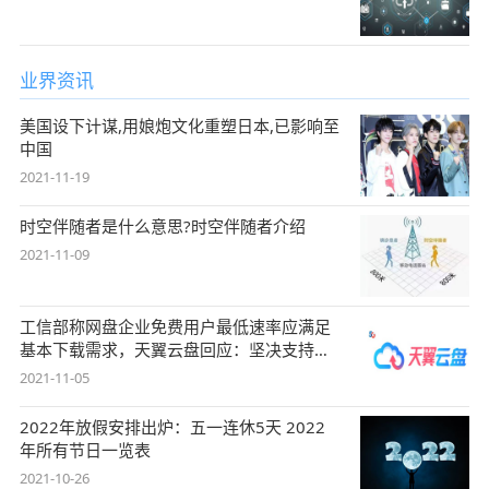
业界资讯
美国设下计谋,用娘炮文化重塑日本,已影响至
中国
2021-11-19
时空伴随者是什么意思?时空伴随者介绍
2021-11-09
工信部称网盘企业免费用户最低速率应满足
基本下载需求，天翼云盘回应：坚决支持，
始终
2021-11-05
2022年放假安排出炉：五一连休5天 2022
年所有节日一览表
2021-10-26