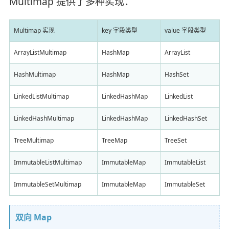
Multimap 提供了多种实现：
Multimap 实现
key 字段类型
value 字段类型
ArrayListMultimap
HashMap
ArrayList
HashMultimap
HashMap
HashSet
LinkedListMultimap
LinkedHashMap
LinkedList
LinkedHashMultimap
LinkedHashMap
LinkedHashSet
TreeMultimap
TreeMap
TreeSet
ImmutableListMultimap
ImmutableMap
ImmutableList
ImmutableSetMultimap
ImmutableMap
ImmutableSet
双向 Map