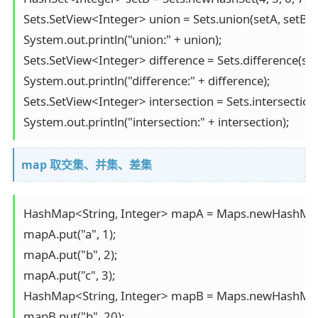
Sets.SetView<Integer> union = Sets.union(setA, setB);

System.out.println("union:" + union);

Sets.SetView<Integer> difference = Sets.difference(setA
System.out.println("difference:" + difference);

Sets.SetView<Integer> intersection = Sets.intersection(s
System.out.println("intersection:" + intersection);
map 取交集、并集、差集
HashMap<String, Integer> mapA = Maps.newHashMap(
mapA.put("a", 1);

mapA.put("b", 2);

mapA.put("c", 3);

HashMap<String, Integer> mapB = Maps.newHashMap(
mapB.put("b", 20);
