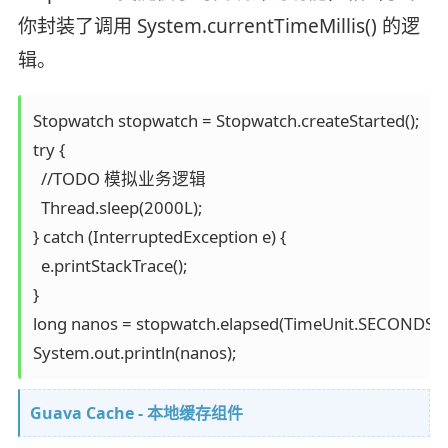
你封装了调用
System.currentTimeMillis()
的逻
辑。
Stopwatch stopwatch = Stopwatch.createStarted();

try {

  //TODO 模拟业务逻辑

  Thread.sleep(2000L);

} catch (InterruptedException e) {

  e.printStackTrace();

}

long nanos = stopwatch.elapsed(TimeUnit.SECONDS);

System.out.println(nanos);
Guava Cache - 本地缓存组件