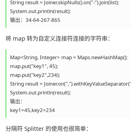
String result = Joiner.skipNulls().on("-").join(list);

System.out.println(result);

将 map 转为自定义连接符连接的字符串：
Map<String, Integer> map = Maps.newHashMap();

map.put("key1", 45);

map.put("key2",234);

String result = Joiner.on(",").withKeyValueSeparator("="
System.out.println(result);

输出：

key1=45,key2=234
分隔符 Splitter 的使用也很简单：