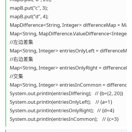
mapB.put("c", 3);

mapB.put("d", 4);

MapDifference<String, Integer> differenceMap = Maps
Map<String, MapDifference.ValueDifference<Integer>> e
//左边差集

Map<String, Integer> entriesOnlyLeft = differenceMap.
//右边差集

Map<String, Integer> entriesOnlyRight = differenceMa
//交集

Map<String, Integer> entriesInCommon = difference
System.out.println(entriesDiffering);   // {b=(2, 20)}

System.out.println(entriesOnlyLeft);    // {a=1}

System.out.println(entriesOnlyRight);   // {d=4}

System.out.println(entriesInCommon);    // {c=3}