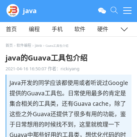
java
首页
编程
手机
软件
硬件
教程
平面
服务器
首页
软件编程
java
>
>
> Guava工具包介绍
java的Guava工具包介绍
2021-04-16 16:50:07
作者：rickiyang
Java开发的同学应该都使用或者听说过Google
提供的Guava工具包。日常使用最多的肯定是
集合相关的工具类，还有Guava cache，除了
这些之外Guava还提供了很多有用的功能，鉴
于日常想用的时候找不到，这里就梳理一下
Guava中那些好用的工具类，想优化代码的时