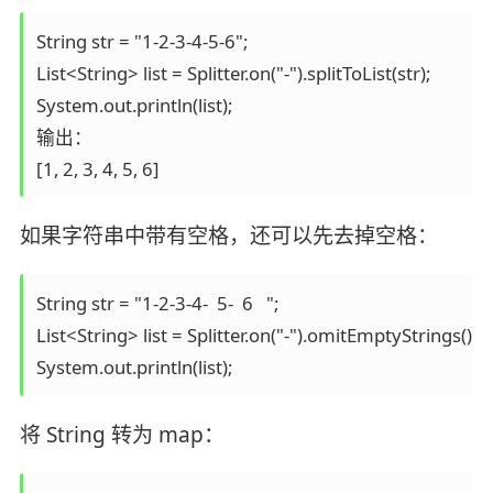
String str = "1-2-3-4-5-6";

List<String> list = Splitter.on("-").splitToList(str);

System.out.println(list);

输出：

[1, 2, 3, 4, 5, 6]
如果字符串中带有空格，还可以先去掉空格：
String str = "1-2-3-4-  5-  6   ";

List<String> list = Splitter.on("-").omitEmptyStrings().tri
System.out.println(list);
将 String 转为 map：