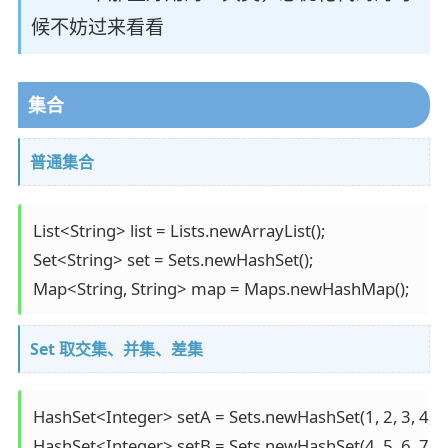
候不妨过来看看
集合
普通集合
List<String> list = Lists.newArrayList();

Set<String> set = Sets.newHashSet();

Map<String, String> map = Maps.newHashMap();
Set 取交集、并集、差集
HashSet<Integer> setA = Sets.newHashSet(1, 2, 3, 4, 5)
HashSet<Integer> setB = Sets.newHashSet(4, 5, 6, 7, 8)