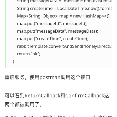
        String messageData = "message: non-existent-ex
        String createTime = LocalDateTime.now().form
        Map<String, Object> map = new HashMap<>();

        map.put("messageId", messageId);

        map.put("messageData", messageData);

        map.put("createTime", createTime);

        rabbitTemplate.convertAndSend("lonelyDirectExc
        return "ok";

    }
重启服务，使用postman调用这个接口
可以看到ReturnCallback和ConfirmCallback这
两个都被调用了。