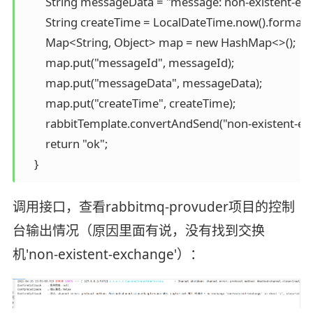
        String messageData = "message: non-existent-ex
        String createTime = LocalDateTime.now().form
        Map<String, Object> map = new HashMap<>();

        map.put("messageId", messageId);

        map.put("messageData", messageData);

        map.put("createTime", createTime);

        rabbitTemplate.convertAndSend("non-existent-ex
        return "ok";

    }
调用接口，查看rabbitmq-provuder项目的控制
台输出情况（原因里面有说，没有找到交换
机'non-existent-exchange'）：