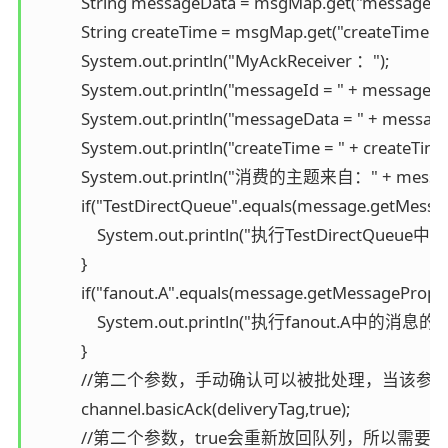
            String messageData = msgMap.get("messageDat
            String createTime = msgMap.get("createTime");

            System.out.println("MyAckReceiver ：");

            System.out.println("messageId = " + messageId)
            System.out.println("messageData = " + message
            System.out.println("createTime = " + createTime)
            System.out.println("消费的主题来自：" + messa
            if("TestDirectQueue".equals(message.getMes
                System.out.println("执行TestDirectQu
            }

            if("fanout.A".equals(message.getMessageProp
                System.out.println("执行fanout.A中的消息
            }

            //第二个参数，手动确认可以被批处理，当该参
            channel.basicAck(deliveryTag,true);

            //第二个参数，true会重新放回队列，