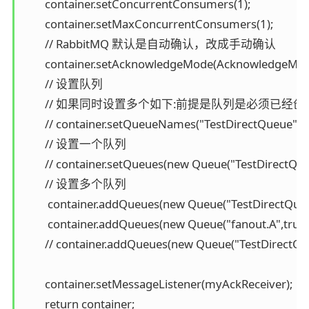
        container.setConcurrentConsumers(1);

        container.setMaxConcurrentConsumers(1);

        // RabbitMQ 默认是自动确认，改成手动确认

        container.setAcknowledgeMode(AcknowledgeMo
        // 设置队列

        // 如果同时设置多个如下:前提是队列是必须已经创
        // container.setQueueNames("TestDirectQueue",
        // 设置一个队列

        // container.setQueues(new Queue("TestDirectQueu
        // 设置多个队列

         container.addQueues(new Queue("TestDirectQueue
         container.addQueues(new Queue("fanout.A",true))
        // container.addQueues(new Queue("TestDirectQue
        container.setMessageListener(myAckReceiver);

        return container;
