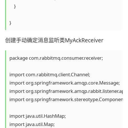
    }

}
创建手动确定消息监听类MyAckReceiver
package com.rabbitmq.consumer.receiver;

import com.rabbitmq.client.Channel;

import org.springframework.amqp.core.Message;

import org.springframework.amqp.rabbit.listener.api
import org.springframework.stereotype.Component;

import java.util.HashMap;

import java.util.Map;
