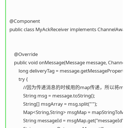
@Component

public class MyAckReceiver implements ChannelAware
    @Override

    public void onMessage(Message message, Channel c
        long deliveryTag = message.getMessageProperties
        try {

            //因为传递消息的时候用的map传递，所以将
            String msg = message.toString();

            String[] msgArray = msg.split("'");

            Map<String,String> msgMap = mapStringToMap
            String messageId = msgMap.get("messageId");
