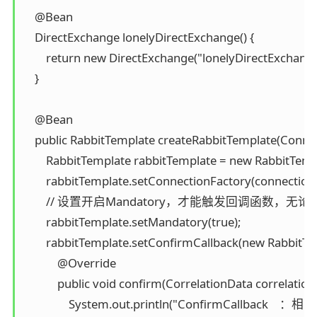
    @Bean

    DirectExchange lonelyDirectExchange() {

        return new DirectExchange("lonelyDirectExchange"
    }

    @Bean

    public RabbitTemplate createRabbitTemplate(Conne
        RabbitTemplate rabbitTemplate = new RabbitTempl
        rabbitTemplate.setConnectionFactory(connectionF
        // 设置开启Mandatory，才能触发回调函
        rabbitTemplate.setMandatory(true);

        rabbitTemplate.setConfirmCallback(new RabbitTe
            @Override

            public void confirm(CorrelationData correlation
                System.out.println("ConfirmCallback    