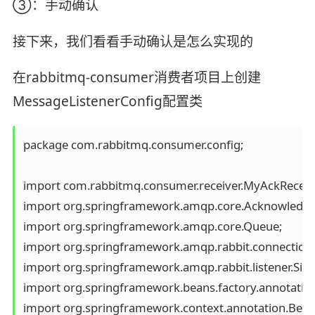
③：手动确认
接下来，我们看看手动确认是怎么实现的
在rabbitmq-consumer消费者项目上创建
MessageListenerConfig配置类
package com.rabbitmq.consumer.config;

import com.rabbitmq.consumer.receiver.MyAckReceive
import org.springframework.amqp.core.Acknowledge
import org.springframework.amqp.core.Queue;

import org.springframework.amqp.rabbit.connection.
import org.springframework.amqp.rabbit.listener.Sim
import org.springframework.beans.factory.annotation
import org.springframework.context.annotation.Bean;