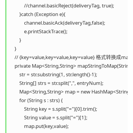
            //channel.basicReject(deliveryTag, true);

        }catch (Exception e){

            channel.basicAck(deliveryTag,false);

            e.printStackTrace();

        }

    }

    // {key=value,key=value,key=value} 格式转换成map

    private Map<String,String> mapStringToMap(String s
        str = str.substring(1, str.length()-1);

        String[] strs = str.split(",", entryNum);

        Map<String,String> map = new HashMap<String,St
        for (String s : strs) {

            String key = s.split("=")[0].trim();

            String value = s.split("=")[1];

            map.put(key,value);
