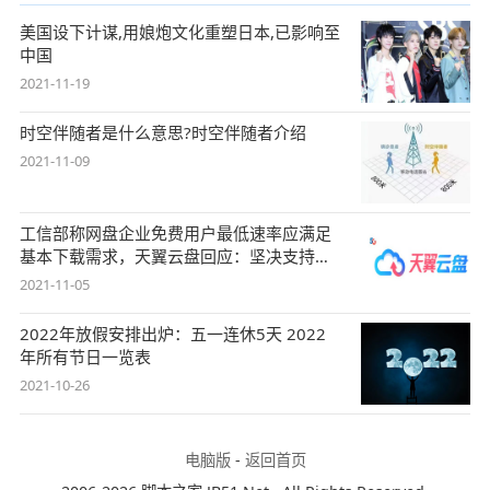
美国设下计谋,用娘炮文化重塑日本,已影响至
中国
2021-11-19
时空伴随者是什么意思?时空伴随者介绍
2021-11-09
工信部称网盘企业免费用户最低速率应满足
基本下载需求，天翼云盘回应：坚决支持，
始终
2021-11-05
2022年放假安排出炉：五一连休5天 2022
年所有节日一览表
2021-10-26
电脑版
-
返回首页