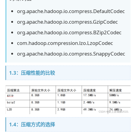
org.apache.hadoop.io.compress.DefaultCodec
org.apache.hadoop.io.compress.GzipCodec
org.apache.hadoop.io.compress.BZip2Codec
com.hadoop.compression.lzo.LzopCodec
org.apache.hadoop.io.compress.SnappyCodec
1.3：压缩性能的比较
1.4：压缩方式的选择