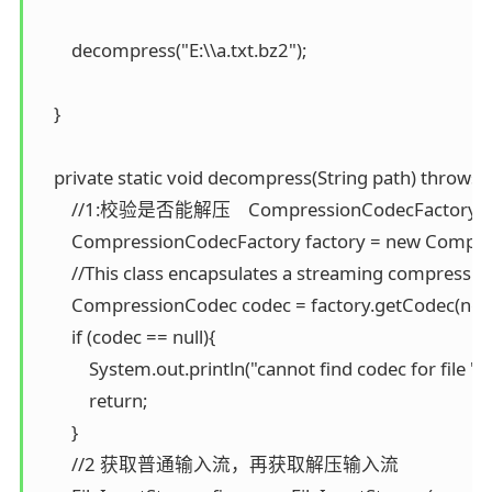
        decompress("E:\\a.txt.bz2");

    }

    private static void decompress(String path) throws 
        //1:校验是否能解压    CompressionCodecFactory     A f
        CompressionCodecFactory factory = new Compre
        //This class encapsulates a streaming compressi
        CompressionCodec codec = factory.getCodec(new 
        if (codec == null){

            System.out.println("cannot find codec for file " +
            return;

        }

        //2 获取普通输入流，再获取解压输入流
