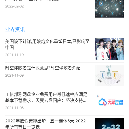
2022-02-02
业界资讯
美国设下计谋,用娘炮文化重塑日本,已影响至
中国
2021-11-19
时空伴随者是什么意思?时空伴随者介绍
2021-11-09
工信部称网盘企业免费用户最低速率应满足
基本下载需求，天翼云盘回应：坚决支持，
始终
2021-11-05
2022年放假安排出炉：五一连休5天 2022
年所有节日一览表