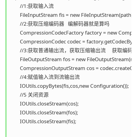
        //1:获取输入流

        FileInputStream fis = new FileInputStream(path);

        //2:获取压缩编码器   编解码器就是算吗

        CompressionCodecFactory factory = new Compre
        CompressionCodec codec = factory.getCodecBy
        //3:获取普通输出流，获取压缩输出流     获取编
        FileOutputStream fos = new FileOutputStream(new
        CompressionOutputStream cos = codec.createOut
        //4:赋值输入流到流输出流

        IOUtils.copyBytes(fis,cos,new Configuration());

        //5 关闭资源

        IOUtils.closeStream(cos);

        IOUtils.closeStream(fos);

        IOUtils.closeStream(fis);
