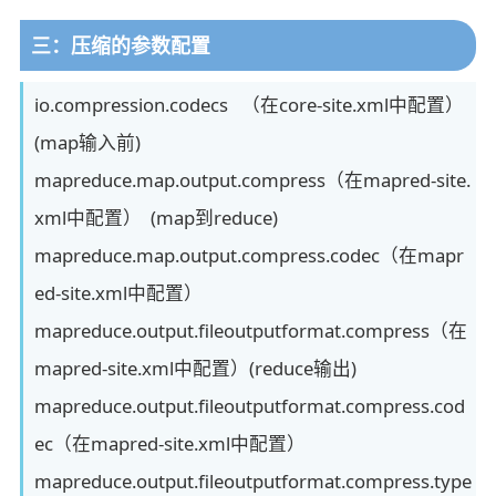
三：压缩的参数配置
io.compression.codecs （在core-site.xml中配置）
(map输入前)
mapreduce.map.output.compress（在mapred-site.
xml中配置） (map到reduce)
mapreduce.map.output.compress.codec（在mapr
ed-site.xml中配置）
mapreduce.output.fileoutputformat.compress（在
mapred-site.xml中配置）(reduce输出)
mapreduce.output.fileoutputformat.compress.cod
ec（在mapred-site.xml中配置）
mapreduce.output.fileoutputformat.compress.type