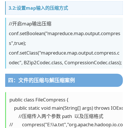
3.2:设置map输入的压缩方式
//开启map输出压缩
conf.setBoolean("mapreduce.map.output.compres
s",true);
conf.setClass("mapreduce.map.output.compress.c
odec", BZip2Codec.class, CompressionCodec.class);
四：文件的压缩与解压缩案例
public class FileCompress {

    public static void main(String[] args) throws IOExcep
        //压缩传入两个参数 path  以及压缩格式

//        compress("E:\\a.txt","org.apache.hadoop.io.co