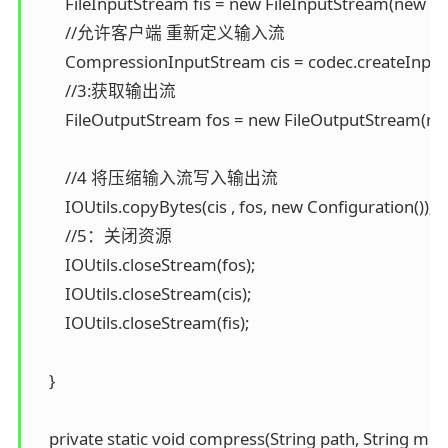
        FileInputStream fis = new FileInputStream(new File
        //允许客户端 重新定义输入流

        CompressionInputStream cis = codec.createInputS
        //3:获取输出流

        FileOutputStream fos = new FileOutputStream(new
        //4 将压缩输入流写入输出流

        IOUtils.copyBytes(cis , fos, new Configuration());

        //5：关闭资源

        IOUtils.closeStream(fos);

        IOUtils.closeStream(cis);

        IOUtils.closeStream(fis);

    }

    private static void compress(String path, String me