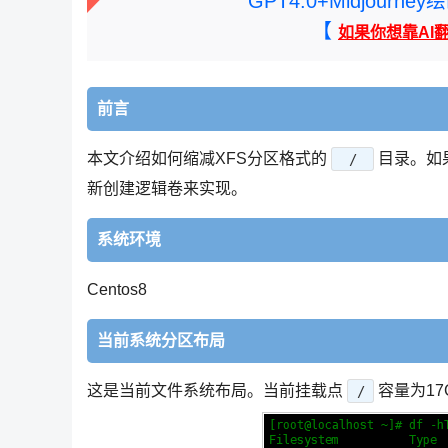
GPT4.0+Midjou
【
如果你想靠AI
前言
本文介绍如何缩减XFS分区格式的​
​​目录
​ / ​
新创建逻辑卷来实现。
系统环境
​​Centos​​8
当前系统分区布局
这是当前文件系统布局。当前挂载点
容量为1
/