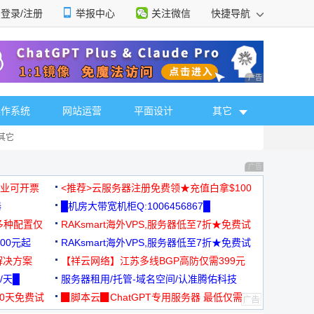
登录/注册
举报中心
关注微信
快捷导航
性选择
广告 商业广告，理
操作系统
网站运营
平面设计
其它
其它
广告 商业广告，理
，企业可开票
<推荐>云服务器注册免费领★充值白拿$100
器
█机房大带宽机柜Q:1006456867█
多种配置仅
RAKsmart海外VPS,服务器低至7折★免费试
00元起
用★
RAKsmart海外VPS,服务器低至7折★免费试
解决方案
用★
【祥云网络】江苏多线BGP高防仅需399元
/天█
服务器租用/托管-域名空间/认准腾佑科技
30天免费试
▉脚本云▉ChatGPT专用服务器 最低仅需