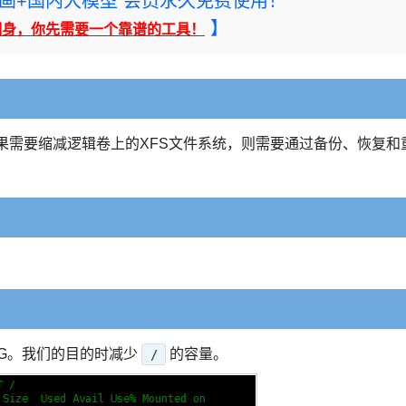
rney绘画+国内大模型 会员永久免费使用！
】
翻身，你先需要一个靠谱的工具！
。如果需要缩减逻辑卷上的XFS文件系统，则需要通过备份、恢复和
7G。我们的目的时减少
的容量。
/