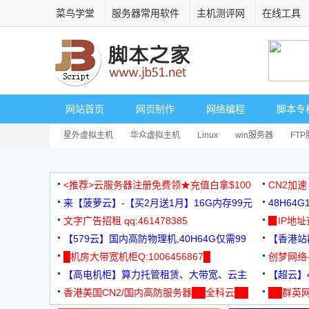
菜鸟学堂
服务器常用软件
主机测评网
在线工具
网站首页
网页制作
网络编程
脚本专
星外虚拟主机
华众虚拟主机
Linux
win服务器
FT
<推荐>云服务器注册免费领★充值白拿$100
CN2加速
来【菠萝云】-【买2月送1月】16G内存99元
48H64
文字广告招租 qq:461478385
3000+
▉IP地
【579云】国内高防物理机,40H64G仅需99
【香港站群
元
█机房大带宽机柜Q:1006456867█
创梦网络
【高电机柜】算力托管租赁、大带宽、云主
88元/月
【超云】4
机
香港美国CN2/国内高防服务器██全科云██
██群英网