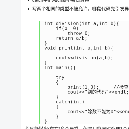
catch中int和char不会做转换
写两个相同的类型不被允许，哪段代码先引发异常
int division(int a,int b){

    if(b==0)

        throw 0;    

    return a/b;

}

void print(int a,int b){

    cout<<division(a,b);

}

int main(){

    try

    {

        print(1,0);     //检查
        cout<<"别的代码"<<end
    }    

    catch(int)            
    {

        cout<<"除数不能为0"<<end
    }

}
程序能抛出(存在)多个异常，但是只能同时处理1