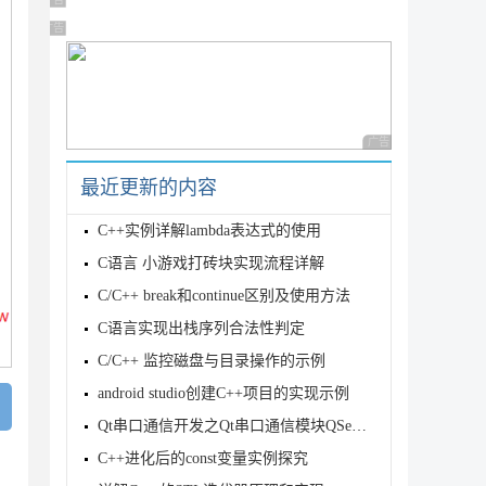
广告 商业广告，理性选择
广告 商业广告，理性选择
广告 商业广告，理性
最近更新的内容
C++实例详解lambda表达式的使用
C语言 小游戏打砖块实现流程详解
C/C++ break和continue区别及使用方法
C语言实现出栈序列合法性判定
C/C++ 监控磁盘与目录操作的示例
android studio创建C++项目的实现示例
Qt串口通信开发之Qt串口通信模块QSerialPort开发完整实例（串口助
C++进化后的const变量实例探究