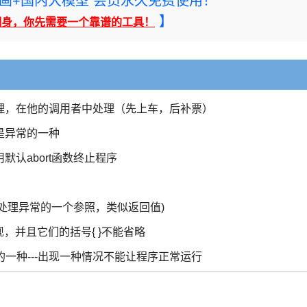
rney绘画+国内大模型 会员永久免费使用！
】
翻身，你先需要一个靠谱的工具！
理，在他的调用者中处理（先上车，后补票）
是异常的一种
认abort函数终止程序
我们处理异常的一个参照，类似返回值)
起出现，并且它们的括号{ }不能省略
的一种---出现一种情况不能让程序正常运行