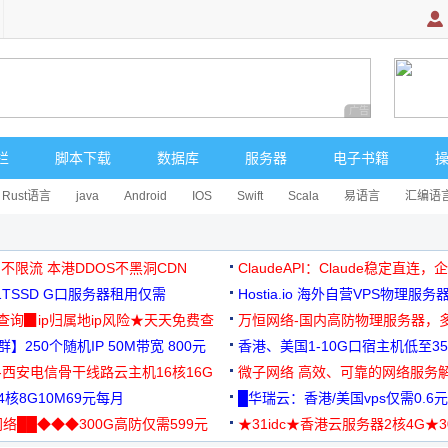
广告 商业广告，理
栏
脚本下载
数据库
服务器
电子书籍
Rust语言
java
Android
IOS
Swift
Scala
易语言
汇编语
 不限流 本港DDOS不黑洞CDN
ClaudeAPI：Claude稳定直连
G1TSSD G口服务器租用仅需
Hostia.io 海外自营VPS物理服务
可免费测试
址查询▉ip归属地ip风险★天天免费查
万恒网络-国内高防物理服务器，
】250个随机IP 50M带宽 800元
99元/月起
香港、美国1-10G口宿主机低至35
-西安电信骨干线路云主机16核16G
微子网络 高效、可靠的网络服务
核8G10M69元每月
█华瑞云：香港/美国vps仅需0.6元
络██◆◆◆300G高防仅需599元
★31idc★香港云服务器2核4G★