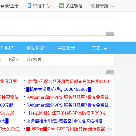
登录/注册
举报中心
关注微信
快捷导航
性选择
广告 商业广告，理
操作系统
网站运营
平面设计
其它
言
R语言
其它相关
广告 商业广告，理
，企业可开票
<推荐>云服务器注册免费领★充值白拿$100
器
█机房大带宽机柜Q:1006456867█
多种配置仅
RAKsmart海外VPS,服务器低至7折★免费试
00元起
用★
RAKsmart海外VPS,服务器低至7折★免费试
解决方案
用★
【祥云网络】江苏多线BGP高防仅需399元
/天█
服务器租用/托管-域名空间/认准腾佑科技
30天免费试
▉脚本云▉ChatGPT专用服务器 最低仅需