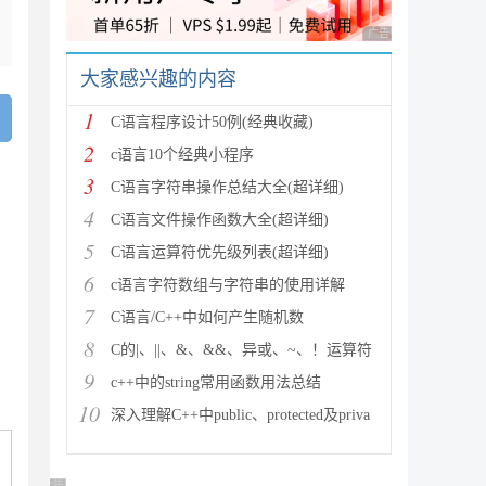
广告 商业广告，理性
大家感兴趣的内容
1
C语言程序设计50例(经典收藏)
2
c语言10个经典小程序
3
C语言字符串操作总结大全(超详细)
4
C语言文件操作函数大全(超详细)
5
C语言运算符优先级列表(超详细)
6
c语言字符数组与字符串的使用详解
7
C语言/C++中如何产生随机数
8
C的|、||、&、&&、异或、~、！运算符
9
c++中的string常用函数用法总结
10
深入理解C++中public、protected及priva