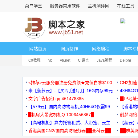
菜鸟学堂
服务器常用软件
主机测评网
在线工具
网站首页
网页制作
网络编程
脚本专
C#教程
vb
vb.net
C 语言
Java编程
Delphi
<推荐>云服务器注册免费领★充值白拿$100
CN2加速
来【菠萝云】-【买2月送1月】16G内存99元
48H64
文字广告招租 qq:461478385
3000+
▉IP地
【579云】国内高防物理机,40H64G仅需99
【香港站群
元
█机房大带宽机柜Q:1006456867█
创梦网络
【高电机柜】算力托管租赁、大带宽、云主
88元/月
【超云】4
机
香港美国CN2/国内高防服务器██全科云██
██群英网