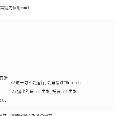
就先调用catch
异常

l;    //这一句不会运行,会直接跳到catch

        //抛出的是int类型,捕获int类型

l;

个异常，不能同时引发多个异常