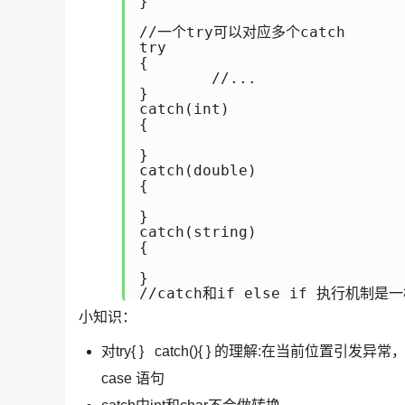
}

//一个try可以对应多个catch

try

{

	//...    

}

catch(int)

{

}

catch(double)

{

}

catch(string)

{

}

//catch和if else_if 执行机
小知识：
对try{ } catch(){ } 的理解:在当前位置引发异
case 语句