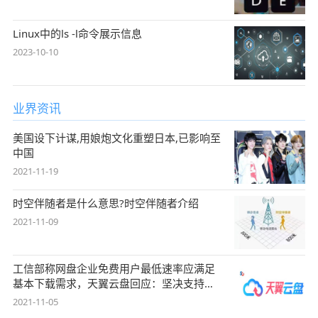
Linux中的ls -l命令展示信息
2023-10-10
业界资讯
美国设下计谋,用娘炮文化重塑日本,已影响至
中国
2021-11-19
时空伴随者是什么意思?时空伴随者介绍
2021-11-09
工信部称网盘企业免费用户最低速率应满足
基本下载需求，天翼云盘回应：坚决支持，
始终
2021-11-05