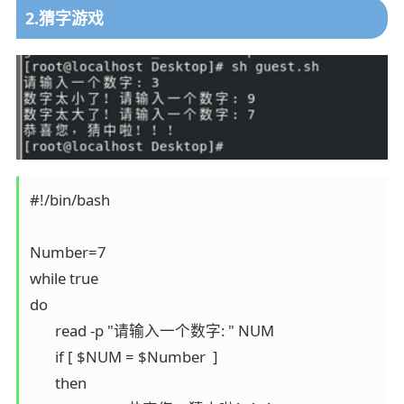
2.猜字游戏
#!/bin/bash

Number=7

while true

do

       read -p "请输入一个数字: " NUM

       if [ $NUM = $Number  ]

       then
