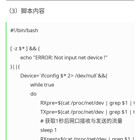
（3）脚本内容
#!/bin/bash

[ -z $* ] && {

        echo "ERROR: Not input net device !"

}||{

        Device=`ifconfig $* 2> /dev/null`&&{

                while true

                do

                        RXpre=$(cat /proc/net/dev | grep $1 | tr 
                        TXpre=$(cat /proc/net/dev | grep $1 | tr 
                        # 获取1秒后网口接收与发送的流量

                        sleep 1

                        RXnext=$(cat /proc/net/dev | grep $1 | tr