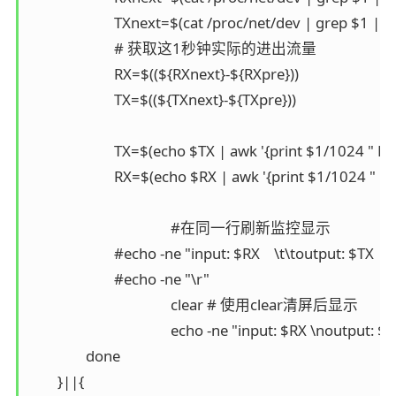
                        TXnext=$(cat /proc/net/dev | grep $1 | tr
                        # 获取这1秒钟实际的进出流量

                        RX=$((${RXnext}-${RXpre}))

                        TX=$((${TXnext}-${TXpre}))

                        TX=$(echo $TX | awk '{print $1/1024 " KB/s 
                        RX=$(echo $RX | awk '{print $1/1024 " KB/s 
					#在同一行刷新监控显示

                        #echo -ne "input: $RX    \t\toutput: $TX  "

                        #echo -ne "\r"

					clear # 使用clear清屏后显示

					echo -ne "input: $RX \noutput: $TX  "					   

                done

        }||{
