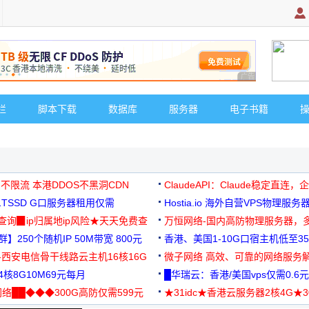
广告 商业广告，理
栏
脚本下载
数据库
服务器
电子书籍
 不限流 本港DDOS不黑洞CDN
ClaudeAPI：Claude稳定直连
G1TSSD G口服务器租用仅需
Hostia.io 海外自营VPS物理服务
可免费测试
址查询▉ip归属地ip风险★天天免费查
万恒网络-国内高防物理服务器，
】250个随机IP 50M带宽 800元
99元/月起
香港、美国1-10G口宿主机低至35
-西安电信骨干线路云主机16核16G
微子网络 高效、可靠的网络服务
核8G10M69元每月
█华瑞云：香港/美国vps仅需0.6元
络██◆◆◆300G高防仅需599元
★31idc★香港云服务器2核4G★