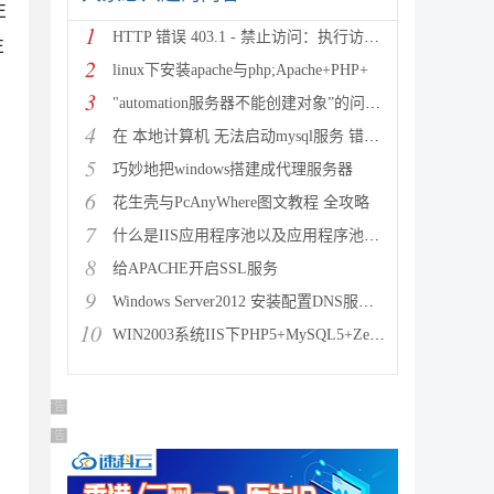
E
1
HTTP 错误 403.1 - 禁止访问：执行访问被拒绝。
E
2
linux下安装apache与php;Apache+PHP+
3
"automation服务器不能创建对象”的问题的
4
在 本地计算机 无法启动mysql服务 错误1067：进程意
5
巧妙地把windows搭建成代理服务器
6
花生壳与PcAnyWhere图文教程 全攻略
7
什么是IIS应用程序池以及应用程序池详解
8
给APACHE开启SSL服务
9
Windows Server2012 安装配置DNS服务器方
10
WIN2003系统IIS下PHP5+MySQL5+ZendO
广告 商业广告，理性选择
广告 商业广告，理性选择