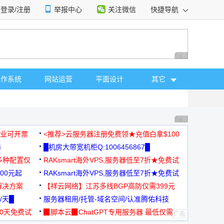
登录/注册
举报中心
关注微信
快捷导航
性选择
广告 商业广告，理
操作系统
网站运营
平面设计
其它
广告 商业广告，理
，企业可开票
<推荐>云服务器注册免费领★充值白拿$100
器
█机房大带宽机柜Q:1006456867█
多种配置仅
RAKsmart海外VPS,服务器低至7折★免费试
00元起
用★
RAKsmart海外VPS,服务器低至7折★免费试
解决方案
用★
【祥云网络】江苏多线BGP高防仅需399元
/天█
服务器租用/托管-域名空间/认准腾佑科技
30天免费试
▉脚本云▉ChatGPT专用服务器 最低仅需