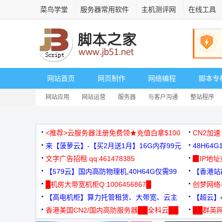
菜鸟学堂
服务器常用软件
主机测评网
在线工具
网站首页
网页制作
网络编程
脚本专
网站应用
网站运营
服务器
与客户沟通
整站程序
<推荐>云服务器注册免费领★充值白拿$100
CN2加速
来【菠萝云】-【买2月送1月】16G内存99元
48H64
文字广告招租 qq:461478385
3000+
▉IP地
【579云】国内高防物理机,40H64G仅需99
【香港站群
元
█机房大带宽机柜Q:1006456867█
创梦网络
【高电机柜】算力托管租赁、大带宽、云主
88元/月
【超云】4
机
香港美国CN2/国内高防服务器██全科云██
██群英网