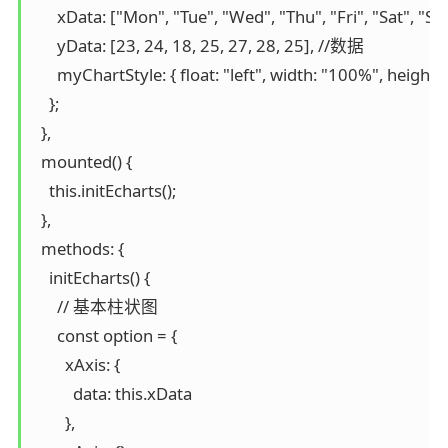
      xData: ["Mon", "Tue", "Wed", "Thu", "Fri", "Sat", "
      yData: [23, 24, 18, 25, 27, 28, 25], //数据

      myChartStyle: { float: "left", width: "100%", heig
    };

  },

  mounted() {

    this.initEcharts();

  },

  methods: {

    initEcharts() {

      // 基本柱状图

      const option = {

        xAxis: {

          data: this.xData

        },
