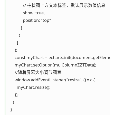
              // 柱状图上方文本标签，默认展示数值信息

              show: true,

              position: "top"

            }

          }

        ]

      };

      const myChart = echarts.init(document.getElement
      myChart.setOption(mulColumnZZTData);

      //随着屏幕大小调节图表

      window.addEventListener("resize", () => {

        myChart.resize();

      });

    }

  }
