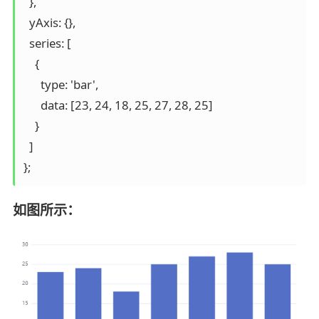
  },

  yAxis: {},

  series: [

    {

      type: 'bar',

      data: [23, 24, 18, 25, 27, 28, 25]

    }

  ]

如图所示：