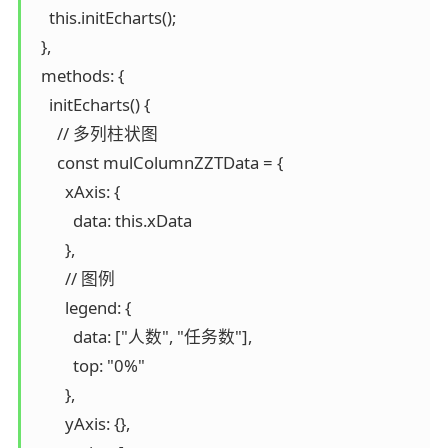
    this.initEcharts();

  },

  methods: {

    initEcharts() {

      // 多列柱状图

      const mulColumnZZTData = {

        xAxis: {

          data: this.xData

        },

        // 图例

        legend: {

          data: ["人数", "任务数"],

          top: "0%"

        },

        yAxis: {},
