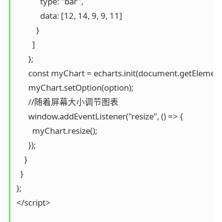
            type: "bar",

            data: [12, 14, 9, 9, 11]

          }

        ]

      };

      const myChart = echarts.init(document.getElement
      myChart.setOption(option);

      //随着屏幕大小调节图表

      window.addEventListener("resize", () => {

        myChart.resize();

      });

    }

  }

};

</script>
