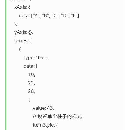
    xAxis: {

        data: ["A", "B", "C", "D", "E"]

    },

    yAxis: {},

    series: [

        {

            type: "bar",

            data: [

                10,

                22,

                28,

                {

                    value: 43,

                    // 设置单个柱子的样式

                    itemStyle: {
