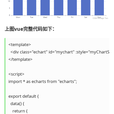
上图vue完整代码如下：
<template>

  <div class="echart" id="mychart" :style="myChartStyl
</template>

<script>

import * as echarts from "echarts";

export default {

  data() {

    return {
