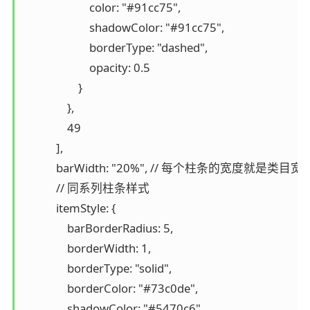
                        color: "#91cc75",

                        shadowColor: "#91cc75",

                        borderType: "dashed",

                        opacity: 0.5

                    }

                },

                49

            ],

            barWidth: "20%", // 每个柱条的宽度就是类目宽
            // 同系列柱条样式

            itemStyle: {

                barBorderRadius: 5,

                borderWidth: 1,

                borderType: "solid",

                borderColor: "#73c0de",

                shadowColor: "#5470c6",
