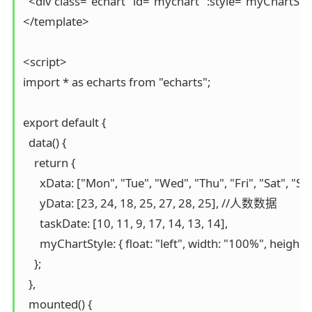
  <div class="echart" id="mychart" :style="myChartStyl
</template>

<script>

import * as echarts from "echarts";

export default {

  data() {

    return {

      xData: ["Mon", "Tue", "Wed", "Thu", "Fri", "Sat", "
      yData: [23, 24, 18, 25, 27, 28, 25], //人数数据

      taskDate: [10, 11, 9, 17, 14, 13, 14],

      myChartStyle: { float: "left", width: "100%", heig
    };

  },

  mounted() {
