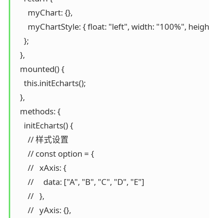
      myChart: {},

      myChartStyle: { float: "left", width: "100%", heig
    };

  },

  mounted() {

    this.initEcharts();

  },

  methods: {

    initEcharts() {

      // 样式设置

      // const option = {

      //   xAxis: {

      //     data: ["A", "B", "C", "D", "E"]

      //   },

      //   yAxis: {},
