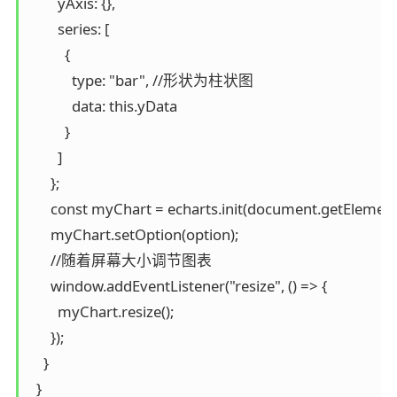
        yAxis: {},

        series: [

          {

            type: "bar", //形状为柱状图

            data: this.yData

          }

        ]

      };

      const myChart = echarts.init(document.getElement
      myChart.setOption(option);

      //随着屏幕大小调节图表

      window.addEventListener("resize", () => {

        myChart.resize();

      });

    }

  }
