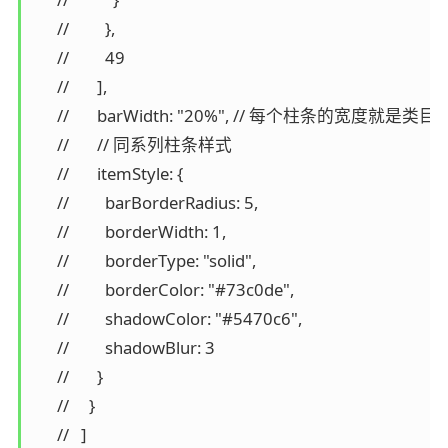
      //         },

      //         49

      //       ],

      //       barWidth: "20%", // 每个柱条的宽度就是类
      //       // 同系列柱条样式

      //       itemStyle: {

      //         barBorderRadius: 5,

      //         borderWidth: 1,

      //         borderType: "solid",

      //         borderColor: "#73c0de",

      //         shadowColor: "#5470c6",

      //         shadowBlur: 3

      //       }

      //     }

      //   ]
