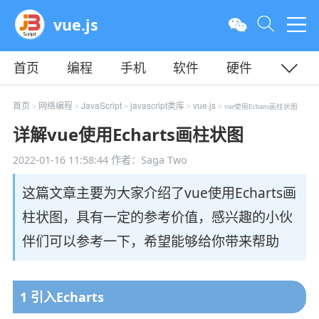
vue.js
首页
编程
手机
软件
硬件
教程
平面
服务器
首页
网络编程
JavaScript
javascript类库
vue.js
>
>
>
>
> vue使用Echarts画柱状图
详解vue使用Echarts画柱状图
2022-01-16 11:58:44
作者：Saga Two
这篇文章主要为大家介绍了vue使用Echarts画
柱状图，具有一定的参考价值，感兴趣的小伙
伴们可以参考一下，希望能够给你带来帮助
1 引入Echarts