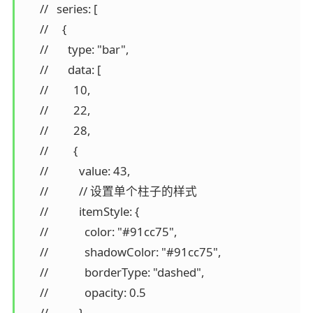
      //   series: [

      //     {

      //       type: "bar",

      //       data: [

      //         10,

      //         22,

      //         28,

      //         {

      //           value: 43,

      //           // 设置单个柱子的样式

      //           itemStyle: {

      //             color: "#91cc75",

      //             shadowColor: "#91cc75",

      //             borderType: "dashed",

      //             opacity: 0.5

      //           }
