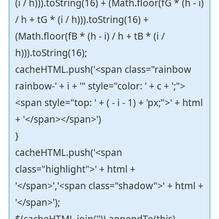
(i / h))).toString(16) + (Math.floor(fG * (h - i)
/ h + tG * (i / h))).toString(16) +
(Math.floor(fB * (h - i) / h + tB * (i /
h))).toString(16);
cacheHTML.push('<span class="rainbow
rainbow-' + i + '" style="color: ' + c + ';">
<span style="top: ' + ( - i - 1) + 'px;">' + html
+ '</span></span>')
}
cacheHTML.push('<span
class="highlight">' + html +
'</span>','<span class="shadow">' + html +
'</span>');