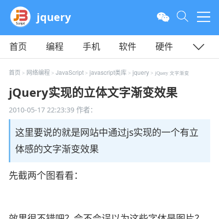
jquery
首页
编程
手机
软件
硬件
教程
平面
服务器
首页
网络编程
JavaScript
javascript类库
jquery
>
>
>
>
> jQuery 文字渐变
jQuery实现的立体文字渐变效果
2010-05-17 22:23:39
作者：
这里要说的就是网站中通过js实现的一个有立
体感的文字渐变效果
先截两个图看看：
效果很不错吧？会不会误以为这些字体是图片？