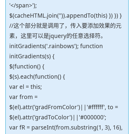
'</span>');
$(cacheHTML.join('')).appendTo(this) }) }) }
//这个部分就是调用了，传入要添加效果的元
素，这里可以是jquery的任意选择符。
initGradients('.rainbows'); function
initGradients(s) {
$(function() {
$(s).each(function() {
var el = this;
var from =
$(el).attr('gradFromColor')||'#ffffff', to =
$(el).attr('gradToColor')||'#000000';
var fR = parseInt(from.substring(1, 3), 16),