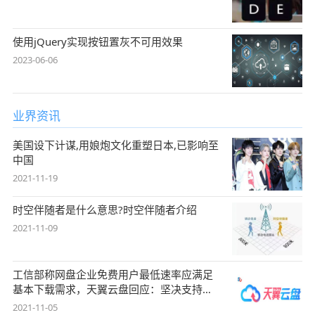
使用jQuery实现按钮置灰不可用效果
2023-06-06
业界资讯
美国设下计谋,用娘炮文化重塑日本,已影响至
中国
2021-11-19
时空伴随者是什么意思?时空伴随者介绍
2021-11-09
工信部称网盘企业免费用户最低速率应满足
基本下载需求，天翼云盘回应：坚决支持，
始终
2021-11-05