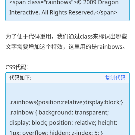
<span class="rainbows">© 2009 Dragon
Interactive. All Rights Reserved.</span>
为了便于代码重用，我们通过class来标识出哪些
文字需要增加这个特效，这里用的是rainbows。
CSS代码：
代码如下:
复制代码
.rainbows{position:relative;display:block;}
.rainbow { background: transparent;
display: block; position: relative; height:
1px; overflow: hidden; z-index: 5; }