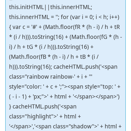
this.initHTML||this.innerHTML;
this.innerHTML = ''; for (var i = 0; i < h; i++)
{ var c = '#' + (Math.floor(fR * (h - i) / h + tR
* (i / h))).toString(16) + (Math.floor(fG * (h -
i) / h + tG * (i / h))).toString(16) +
(Math.floor(fB * (h - i) / h + tB * (i /
h))).toString(16); cacheHTML.push('<span
class="rainbow rainbow-' + i + '"
style="color: ' + c + ';"><span style="top: ' +
( - i - 1) + 'px;">' + html + '</span></span>')
} cacheHTML.push('<span
class="highlight">' + html +
'</span>','<span class="shadow">' + html +