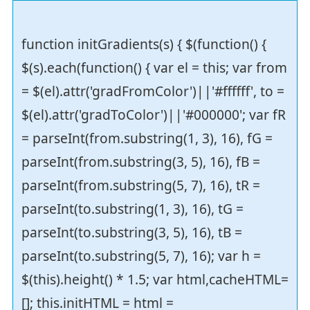
function initGradients(s) { $(function() {
$(s).each(function() { var el = this; var from
= $(el).attr('gradFromColor')||'#ffffff', to =
$(el).attr('gradToColor')||'#000000'; var fR
= parseInt(from.substring(1, 3), 16), fG =
parseInt(from.substring(3, 5), 16), fB =
parseInt(from.substring(5, 7), 16), tR =
parseInt(to.substring(1, 3), 16), tG =
parseInt(to.substring(3, 5), 16), tB =
parseInt(to.substring(5, 7), 16); var h =
$(this).height() * 1.5; var html,cacheHTML=
[]; this.initHTML = html =