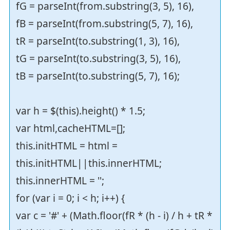
fG = parseInt(from.substring(3, 5), 16),
fB = parseInt(from.substring(5, 7), 16),
tR = parseInt(to.substring(1, 3), 16),
tG = parseInt(to.substring(3, 5), 16),
tB = parseInt(to.substring(5, 7), 16);
var h = $(this).height() * 1.5;
var html,cacheHTML=[];
this.initHTML = html =
this.initHTML||this.innerHTML;
this.innerHTML = '';
for (var i = 0; i < h; i++) {
var c = '#' + (Math.floor(fR * (h - i) / h + tR *