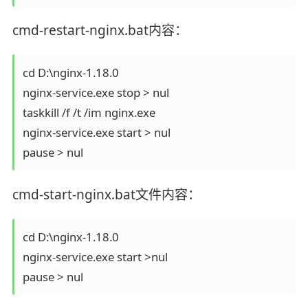
cmd-restart-nginx.bat内容：
cd D:\nginx-1.18.0

nginx-service.exe stop > nul

taskkill /f /t /im nginx.exe

nginx-service.exe start > nul

cmd-start-nginx.bat文件内容：
cd D:\nginx-1.18.0

nginx-service.exe start >nul

pause > nul