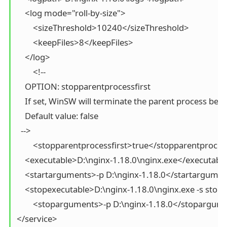
    <log mode="roll-by-size">

        <sizeThreshold>10240</sizeThreshold>

        <keepFiles>8</keepFiles>

    </log>

	<!--

    OPTION: stopparentprocessfirst

    If set, WinSW will terminate the parent process befo
    Default value: false

  -->

	<stopparentprocessfirst>true</stopparentprocessfirst>

    <executable>D:\nginx-1.18.0\nginx.exe</executable
    <startarguments>-p D:\nginx-1.18.0</startargumen
    <stopexecutable>D:\nginx-1.18.0\nginx.exe -s stop
	<stoparguments>-p D:\nginx-1.18.0</stoparguments>

</service>