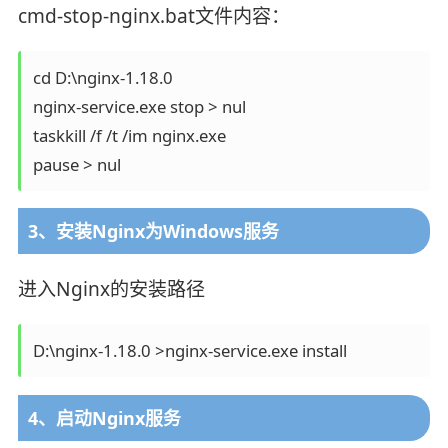
cmd-stop-nginx.bat文件内容：
cd D:\nginx-1.18.0

nginx-service.exe stop > nul

taskkill /f /t /im nginx.exe

pause > nul
3、安装Nginx为Windows服务
进入Nginx的安装路径
D:\nginx-1.18.0 >nginx-service.exe install
4、启动Nginx服务