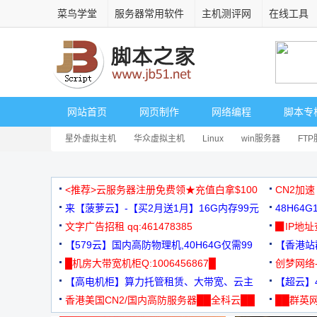
菜鸟学堂
服务器常用软件
主机测评网
在线工具
网站首页
网页制作
网络编程
脚本专
星外虚拟主机
华众虚拟主机
Linux
win服务器
FT
<推荐>云服务器注册免费领★充值白拿$100
CN2加速
来【菠萝云】-【买2月送1月】16G内存99元
48H64
文字广告招租 qq:461478385
3000+
▉IP地
【579云】国内高防物理机,40H64G仅需99
【香港站群
元
█机房大带宽机柜Q:1006456867█
创梦网络
【高电机柜】算力托管租赁、大带宽、云主
88元/月
【超云】4
机
香港美国CN2/国内高防服务器██全科云██
██群英网