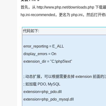
首先，从 http://www.php.net/downloads.ph
hp.ini-recommended，更名为 php.ini，然后
代码如下:
error_reporting = E_ALL
display_errors = On
extension_dir = "C:\php5\ext"
; 动态扩展，可以根据需要去掉 extension 前面的注
; 如加载 PDO, MySQL
extension=php_pdo.dll
extension=php_pdo_mysql.dll