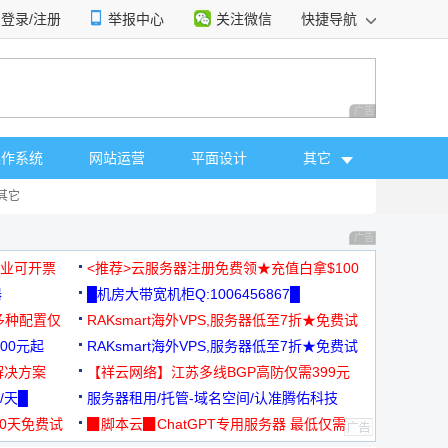
登录/注册
举报中心
关注微信
快捷导航
性选择
广告 商业广告，理
操作系统
网站运营
平面设计
其它
其它
广告 商业广告，理
，企业可开票
<推荐>云服务器注册免费领★充值白拿$100
器
█机房大带宽机柜Q:1006456867█
多种配置仅
RAKsmart海外VPS,服务器低至7折★免费试
00元起
用★
RAKsmart海外VPS,服务器低至7折★免费试
解决方案
用★
【祥云网络】江苏多线BGP高防仅需399元
/天█
服务器租用/托管-域名空间/认准腾佑科技
30天免费试
▉脚本云▉ChatGPT专用服务器 最低仅需