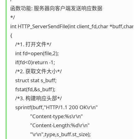
函数功能: 服务器向客户端发送响应数据

*/

int HTTP_ServerSendFile(int client_fd,char *buff,char *t
{

    /*1. 打开文件*/

    int fd=open(file,2);

    if(fd<0)return -1;

    /*2. 获取文件大小*/

    struct stat s_buff;

    fstat(fd,&s_buff);

    /*3. 构建响应头部*/

    sprintf(buff,"HTTP/1.1 200 OK\r\n"

                "Content-type:%s\r\n"

                "Content-Length:%d\r\n"

                "\r\n",type,s_buff.st_size);
