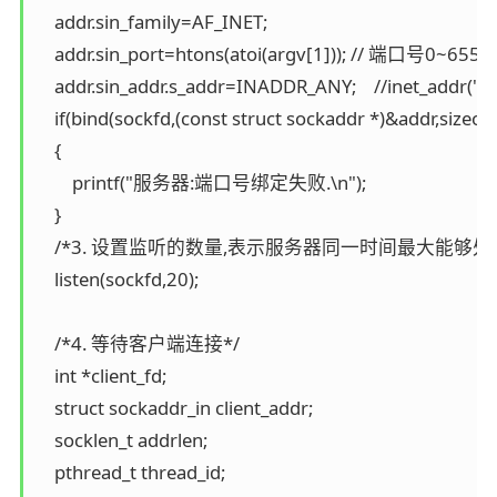
    addr.sin_family=AF_INET;

    addr.sin_port=htons(atoi(argv[1])); // 端口号0~65535
    addr.sin_addr.s_addr=INADDR_ANY;    //inet_addr("0.
    if(bind(sockfd,(const struct sockaddr *)&addr,sizeof(
    {

        printf("服务器:端口号绑定失败.\n");

    }

    /*3. 设置监听的数量,表示服务器同一时间最大能够处
    listen(sockfd,20);

    /*4. 等待客户端连接*/

    int *client_fd;

    struct sockaddr_in client_addr;

    socklen_t addrlen;

    pthread_t thread_id;
