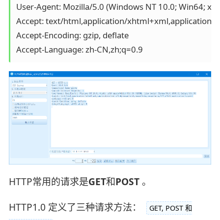
User-Agent: Mozilla/5.0 (Windows NT 10.0; Win64; x6
Accept: text/html,application/xhtml+xml,application
Accept-Encoding: gzip, deflate

HTTP常用的请求是
GET
和
POST
。
HTTP1.0 定义了三种请求方法：
GET, POST 和