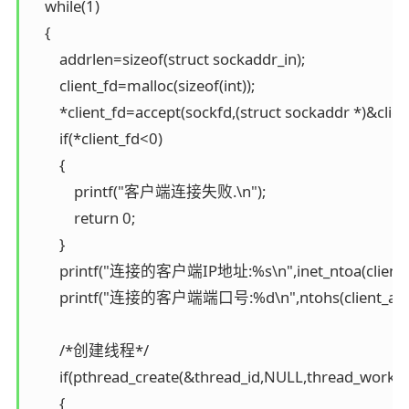
    while(1)

    {

        addrlen=sizeof(struct sockaddr_in);

        client_fd=malloc(sizeof(int));

        *client_fd=accept(sockfd,(struct sockaddr *)&clie
        if(*client_fd<0)

        {

            printf("客户端连接失败.\n");

            return 0;

        }

        printf("连接的客户端IP地址:%s\n",inet_ntoa(client_ad
        printf("连接的客户端端口号:%d\n",ntohs(client_addr.
        /*创建线程*/

        if(pthread_create(&thread_id,NULL,thread_work_fu
        {
