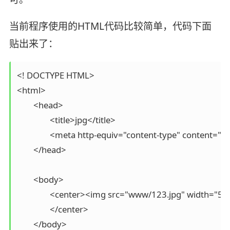
当前程序使用的HTML代码比较简单，代码下面
贴出来了：
<! DOCTYPE HTML>

<html>

	<head>

		<title>jpg</title>

		<meta http-equiv="content-type" content="text/html; charset=iso-8859-1" />

	</head>

	<body>

		<center><img src="www/123.jpg" width="512px" height="384px" />

		</center>

	</body>
