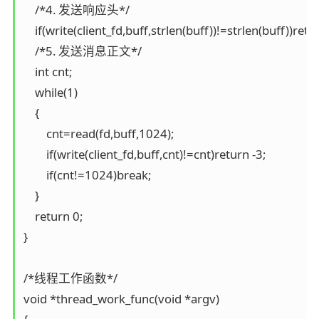
    /*4. 发送响应头*/

    if(write(client_fd,buff,strlen(buff))!=strlen(buff))retur
    /*5. 发送消息正文*/

    int cnt;

    while(1)

    {

        cnt=read(fd,buff,1024);

        if(write(client_fd,buff,cnt)!=cnt)return -3;

        if(cnt!=1024)break;

    }

    return 0;

}

/*线程工作函数*/

void *thread_work_func(void *argv)
