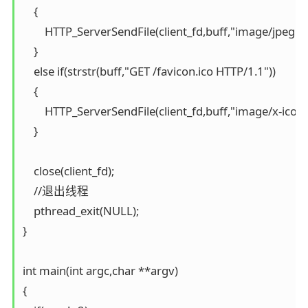
    {

        HTTP_ServerSendFile(client_fd,buff,"image/jpeg",
    }

    else if(strstr(buff,"GET /favicon.ico HTTP/1.1"))

    {

        HTTP_ServerSendFile(client_fd,buff,"image/x-icon"
    }

    close(client_fd);

    //退出线程

    pthread_exit(NULL);

}

int main(int argc,char **argv)

{   
