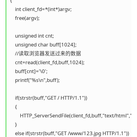
{

    int client_fd=*(int*)argv;

    free(argv);

    unsigned int cnt;

    unsigned char buff[1024];

    //读取浏览器发送过来的数据

    cnt=read(client_fd,buff,1024);

    buff[cnt]='\0';

    printf("%s\n",buff);

    if(strstr(buff,"GET / HTTP/1.1"))

    {

        HTTP_ServerSendFile(client_fd,buff,"text/html","
    }

    else if(strstr(buff,"GET /www/123.jpg HTTP/1.1"))
