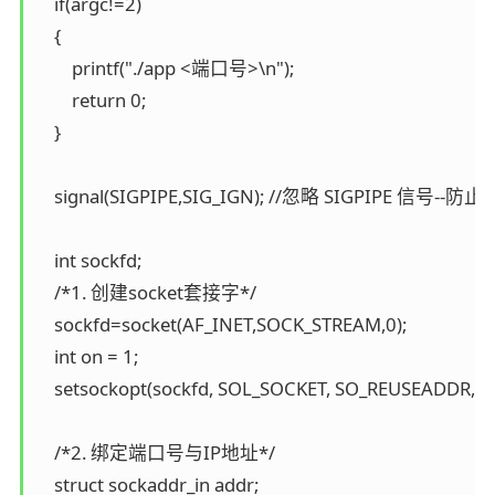
    if(argc!=2)

    {

        printf("./app <端口号>\n");

        return 0;

    }

    signal(SIGPIPE,SIG_IGN); //忽略 SIGPIPE 信号
    int sockfd;

    /*1. 创建socket套接字*/

    sockfd=socket(AF_INET,SOCK_STREAM,0);

    int on = 1;

    setsockopt(sockfd, SOL_SOCKET, SO_REUSEADDR, &on
    /*2. 绑定端口号与IP地址*/

    struct sockaddr_in addr;
