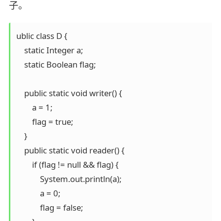
子。
ublic class D {

    static Integer a;

    static Boolean flag;

    public static void writer() {

        a = 1;

        flag = true;

    }

    public static void reader() {

        if (flag != null && flag) {

            System.out.println(a);

            a = 0;

            flag = false;
