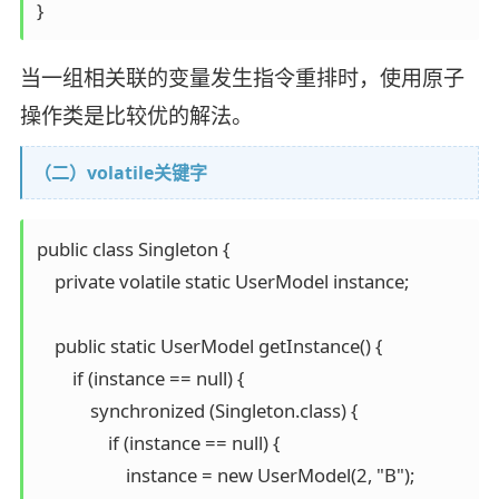
}
当一组相关联的变量发生指令重排时，使用原子
操作类是比较优的解法。
（二）volatile关键字
public class Singleton {

    private volatile static UserModel instance;

    public static UserModel getInstance() {

        if (instance == null) {

            synchronized (Singleton.class) {

                if (instance == null) {

                    instance = new UserModel(2, "B");
