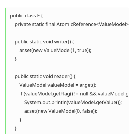
public class E {

    private static final AtomicReference<ValueModel> 
    public static void writer() {

        ar.set(new ValueModel(1, true));

    }

    public static void reader() {

        ValueModel valueModel = ar.get();

        if (valueModel.getFlag() != null && valueModel.getFl
            System.out.println(valueModel.getValue());

            ar.set(new ValueModel(0, false));

        }

    }
