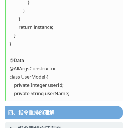
                }

            }

        }

        return instance;

    }

}

@Data

@AllArgsConstructor

class UserModel {

    private Integer userId;

    private String userName;
四、指令重排的理解