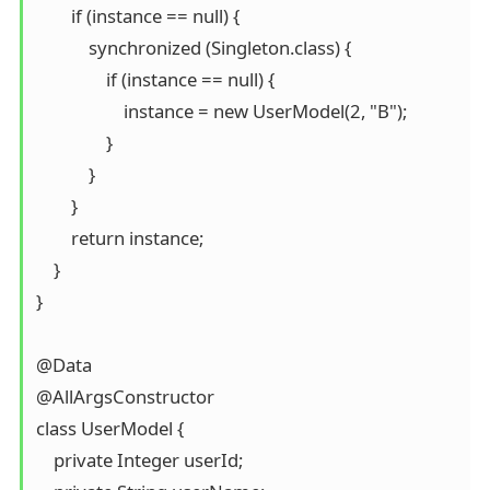
        if (instance == null) {

            synchronized (Singleton.class) {

                if (instance == null) {

                    instance = new UserModel(2, "B");

                }

            }

        }

        return instance;

    }

}

@Data

@AllArgsConstructor

class UserModel {

    private Integer userId;
