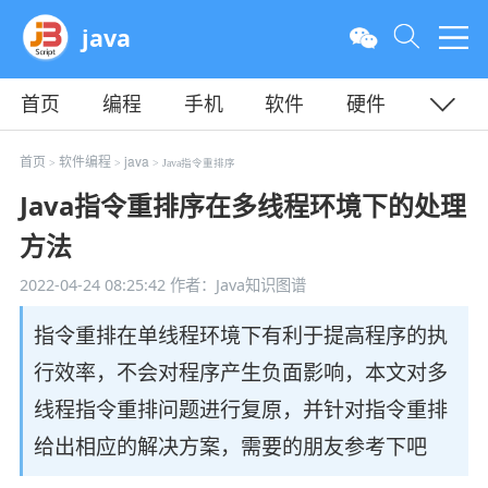
java
首页
编程
手机
软件
硬件
教程
平面
服务器
首页
软件编程
java
>
>
> Java指令重排序
Java指令重排序在多线程环境下的处理
方法
2022-04-24 08:25:42
作者：Java知识图谱
指令重排在单线程环境下有利于提高程序的执
行效率，不会对程序产生负面影响，本文对多
线程指令重排问题进行复原，并针对指令重排
给出相应的解决方案，需要的朋友参考下吧