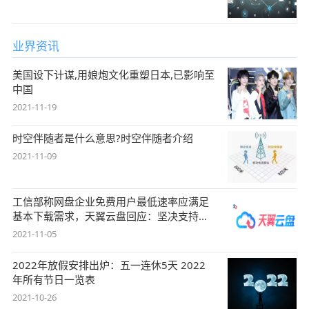
业界资讯
美国设下计谋,用娘炮文化重塑日本,已影响至
中国
2021-11-19
时空伴随者是什么意思?时空伴随者介绍
2021-11-09
工信部称网盘企业免费用户最低速率应满足
基本下载需求，天翼云盘回应：坚决支持，
始终
2021-11-05
2022年放假安排出炉：五一连休5天 2022
年所有节日一览表
2021-10-26