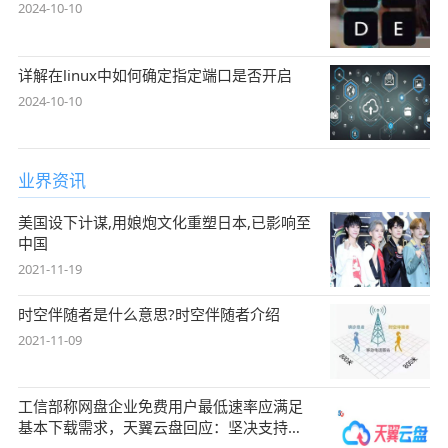
2024-10-10
详解在linux中如何确定指定端口是否开启
2024-10-10
业界资讯
美国设下计谋,用娘炮文化重塑日本,已影响至
中国
2021-11-19
时空伴随者是什么意思?时空伴随者介绍
2021-11-09
工信部称网盘企业免费用户最低速率应满足
基本下载需求，天翼云盘回应：坚决支持，
始终