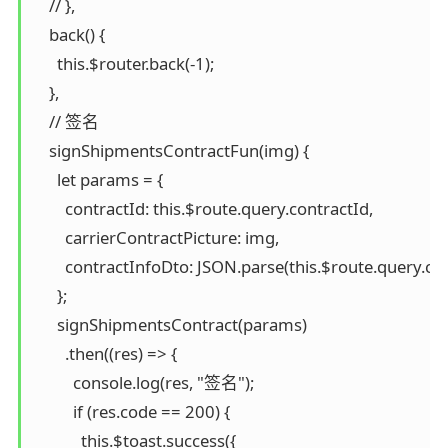
    // },

    back() {

      this.$router.back(-1);

    },

    // 签名

    signShipmentsContractFun(img) {

      let params = {

        contractId: this.$route.query.contractId,

        carrierContractPicture: img,

        contractInfoDto: JSON.parse(this.$route.query.cont
      };

      signShipmentsContract(params)

        .then((res) => {

          console.log(res, "签名");

          if (res.code == 200) {

            this.$toast.success({
