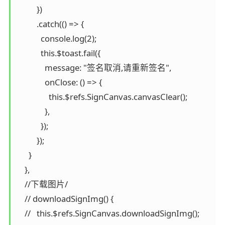
          })

          .catch(() => {

            console.log(2);

            this.$toast.fail({

              message: "签名取消,请重新签名",

              onClose: () => {

                this.$refs.SignCanvas.canvasClear();

              },

            });

          });

      }

    },

    //下载图片/

    // downloadSignImg() {

    //   this.$refs.SignCanvas.downloadSignImg();
