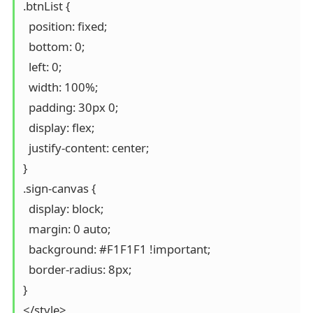
.btnList {

  position: fixed;

  bottom: 0;

  left: 0;

  width: 100%;

  padding: 30px 0;

  display: flex;

  justify-content: center;

}

.sign-canvas {

  display: block;

  margin: 0 auto;

  background: #F1F1F1 !important;

  border-radius: 8px;

}

</style>