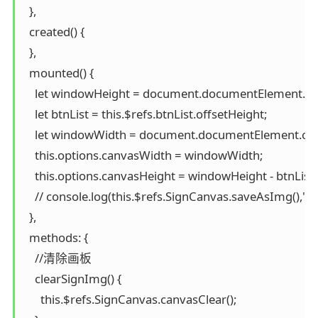
  },

  created() {

  },

  mounted() {

    let windowHeight = document.documentElement.clie
    let btnList = this.$refs.btnList.offsetHeight;

    let windowWidth = document.documentElement.clie
    this.options.canvasWidth = windowWidth;

    this.options.canvasHeight = windowHeight - btnList;

    // console.log(this.$refs.SignCanvas.saveAsImg(),"t
  },

  methods: {

    //清除画板

    clearSignImg() {

      this.$refs.SignCanvas.canvasClear();
