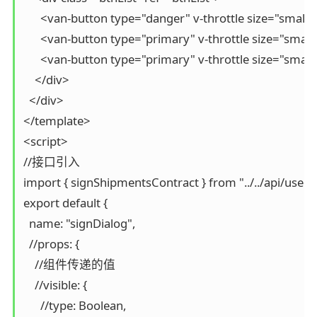
      <van-button type="danger" v-throttle size="sma
      <van-button type="primary" v-throttle size="s
      <van-button type="primary" v-throttle size="sm
    </div>

  </div>

</template>

<script>

//接口引入

import { signShipmentsContract } from "../../api/userM
export default {

  name: "signDialog",

  //props: {

    //组件传递的值

    //visible: {

      //type: Boolean,
