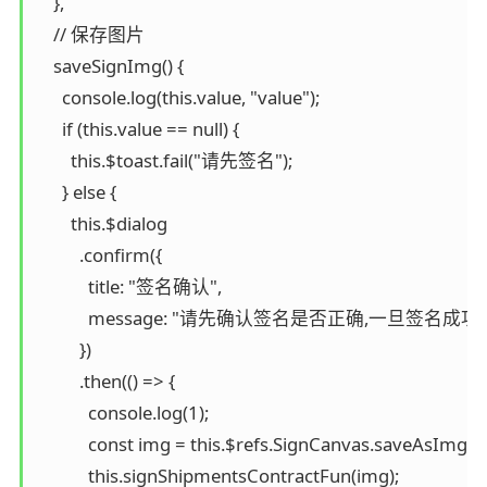
    },

    // 保存图片

    saveSignImg() {

      console.log(this.value, "value");

      if (this.value == null) {

        this.$toast.fail("请先签名");

      } else {

        this.$dialog

          .confirm({

            title: "签名确认",

            message: "请先确认签名是否正确,一旦签名成
          })

          .then(() => {

            console.log(1);

            const img = this.$refs.SignCanvas.saveAsImg();

            this.signShipmentsContractFun(img);
