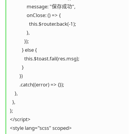
              message: "保存成功",

              onClose: () => {

                this.$router.back(-1);

              },

            });

          } else {

            this.$toast.fail(res.msg);

          }

        })

        .catch((error) => {});

    },

  },

};

</script>

<style lang="scss" scoped>
