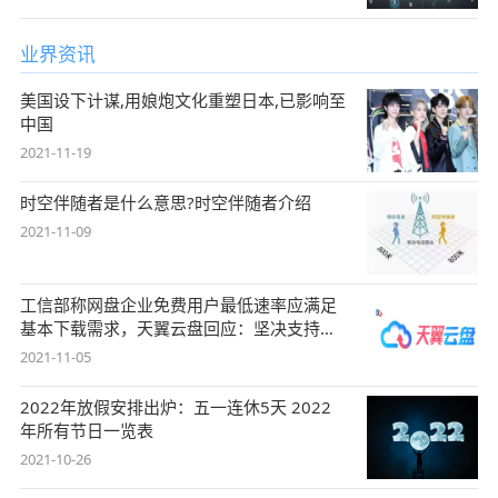
业界资讯
美国设下计谋,用娘炮文化重塑日本,已影响至
中国
2021-11-19
时空伴随者是什么意思?时空伴随者介绍
2021-11-09
工信部称网盘企业免费用户最低速率应满足
基本下载需求，天翼云盘回应：坚决支持，
始终
2021-11-05
2022年放假安排出炉：五一连休5天 2022
年所有节日一览表
2021-10-26