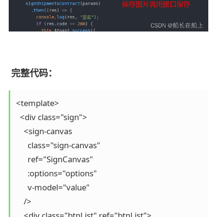
完整代码：
<template>

  <div class="sign">

    <sign-canvas

      class="sign-canvas"

      ref="SignCanvas"

      :options="options"

      v-model="value"

    />

    <div class="btnList" ref="btnList">
