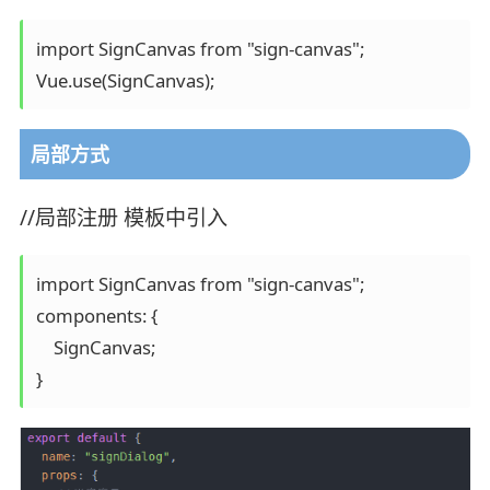
import SignCanvas from "sign-canvas";

Vue.use(SignCanvas);
局部方式
//局部注册 模板中引入
import SignCanvas from "sign-canvas";

components: {

    SignCanvas;

}