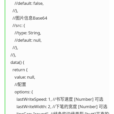
      //default: false,

    //},

    //图片信息Base64

    //src: {

      //type: String,

      //default: null,

    //},

  //},

  data() {

    return {

      value: null,

      //配置

      options: {

        lastWriteSpeed: 1, //书写速度 [Number] 可选

        lastWriteWidth: 2, //下笔的宽度 [Number] 可选

        lineCap: "round", //线条的边缘类型 [butt]平直的边缘 [