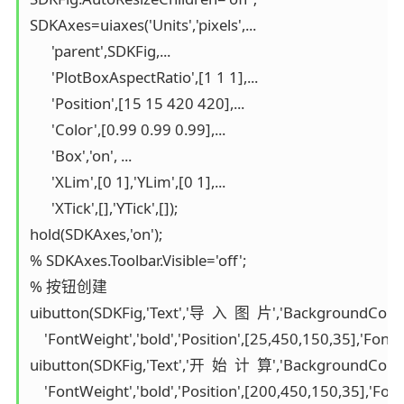
SDKAxes=uiaxes('Units','pixels',...

      'parent',SDKFig,...

      'PlotBoxAspectRatio',[1 1 1],...

      'Position',[15 15 420 420],...

      'Color',[0.99 0.99 0.99],... 

      'Box','on', ...

      'XLim',[0 1],'YLim',[0 1],...

      'XTick',[],'YTick',[]);

hold(SDKAxes,'on');

% SDKAxes.Toolbar.Visible='off';

% 按钮创建

uibutton(SDKFig,'Text','导  入  图  片','BackgroundColor',[
    'FontWeight','bold','Position',[25,450,150,35],'Font
uibutton(SDKFig,'Text','开  始  计  算','BackgroundColor',[
    'FontWeight','bold','Position',[200,450,150,35],'Fo