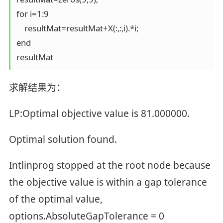
for i=1:9

    resultMat=resultMat+X(:,:,i).*i;

end

resultMat
求解结果为：
LP:Optimal objective value is 81.000000.
Optimal solution found.
Intlinprog stopped at the root node because
the objective value is within a gap tolerance
of the optimal value,
options.AbsoluteGapTolerance = 0