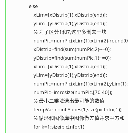
                else

                    xLim=[xDistrib(1),xDistrib(end)];

                    yLim=[yDistrib(1),yDistrib(end)];

                    % 为了区分1和7,这里多删去一块

                    numPic=numPic(xLim(1):xLim(2)-round(0.
                    xDistrib=find(sum(numPic,2)~=0);

                    yDistrib=find(sum(numPic,1)~=0);

                    xLim=[xDistrib(1),xDistrib(end)];

                    yLim=[yDistrib(1),yDistrib(end)];

                    numPic=numPic(xLim(1):xLim(2),yLim(1):yL
                    numPic=imresize(numPic,[70 40]);

                    % 最小二乘法选出最可能的数值

                    tempVarin=inf.*ones(1,size(picInfor,1));

                    % 循环和图像库中图像做差值并求平方和

                    for k=1:size(picInfor,1)
