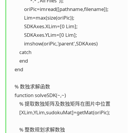
                '*.*','All Files' });

            oriPic=imread([pathname,filename]);

            Lim=max(size(oriPic));

            SDKAxes.XLim=[0 Lim];

            SDKAxes.YLim=[0 Lim];

            imshow(oriPic,'parent',SDKAxes)

        catch

        end

    end

    % 数独求解函数

    function solveSDK(~,~)

        % 提取数独矩阵及数独矩阵在图片中位置

        [XLim,YLim,sudokuMat]=getMat(oriPic);

        % 整数规划求解数独
