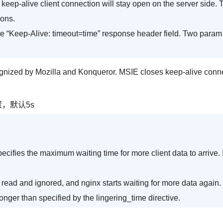
 keep-alive client connection will stay open on the server side. 
ions.
he “Keep-Alive: timeout=time” response header field. Two param
cognized by Mozilla and Konqueror. MSIE closes keep-alive conn
置，默认5s
pecifies the maximum waiting time for more client data to arrive. 
 read and ignored, and nginx starts waiting for more data again.
onger than specified by the lingering_time directive.