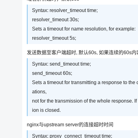
Syntax: resolver_timeout time;
resolver_timeout 30s;
Sets a timeout for name resolution, for example:
resolver_timeout 5s;
发送数据至客户端超时, 默认60s, 如果连续的60s
Syntax: send_timeout time;
send_timeout 60s;
Sets a timeout for transmitting a response to the
ations,
not for the transmission of the whole response. If
ion is closed.
nginx与upstream server的连接超时时间
Syntax: proxy_connect_timeout time;