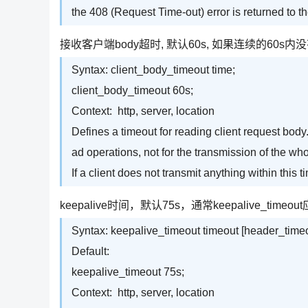
the 408 (Request Time-out) error is returned to th
接收客户端body超时, 默认60s, 如果连续的60s内
Syntax: client_body_timeout time;
client_body_timeout 60s;
Context: http, server, location
Defines a timeout for reading client request body
ad operations, not for the transmission of the wh
If a client does not transmit anything within this 
keepalive时间，默认75s，通常keepalive_timeout应
Syntax: keepalive_timeout timeout [header_timeo
Default:
keepalive_timeout 75s;
Context: http, server, location