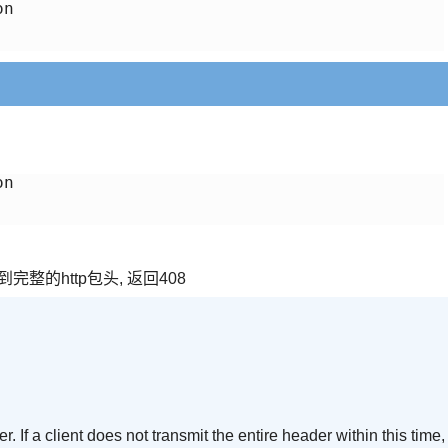
n

n

到完整的http包头, 返回408
. If a client does not transmit the entire header within this time,