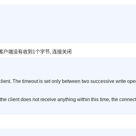
内客户端没有收到1个字节, 连接关闭
 client. The timeout is set only between two successive write ope
 the client does not receive anything within this time, the connec