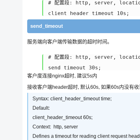
# 配置段: http, server, locatio
client_header_timeout 10s;
send_timeout
服务端向客户端传输数据的超时时间。
# 配置段: http, server, locatio
send_timeout 30s;
客户度连接nginx超时, 建议5s内
接收客户端header超时, 默认60s, 如果60s内没有收
Syntax: client_header_timeout time;
Default:
client_header_timeout 60s;
Context: http, server
Defines a timeout for reading client request header