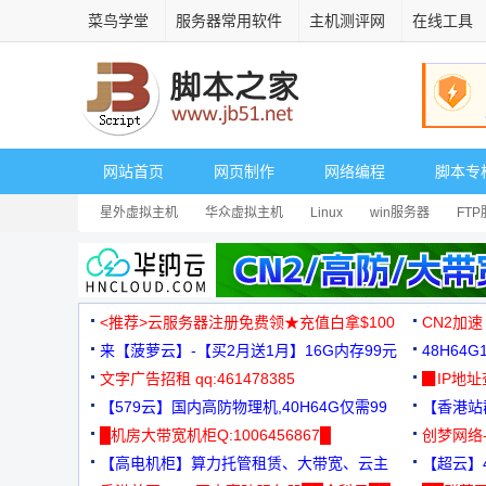
菜鸟学堂
服务器常用软件
主机测评网
在线工具
网站首页
网页制作
网络编程
脚本专
星外虚拟主机
华众虚拟主机
Linux
win服务器
FT
<推荐>云服务器注册免费领★充值白拿$100
CN2加速
来【菠萝云】-【买2月送1月】16G内存99元
48H64
文字广告招租 qq:461478385
3000+
▉IP地
【579云】国内高防物理机,40H64G仅需99
【香港站群
元
█机房大带宽机柜Q:1006456867█
创梦网络
【高电机柜】算力托管租赁、大带宽、云主
88元/月
【超云】4