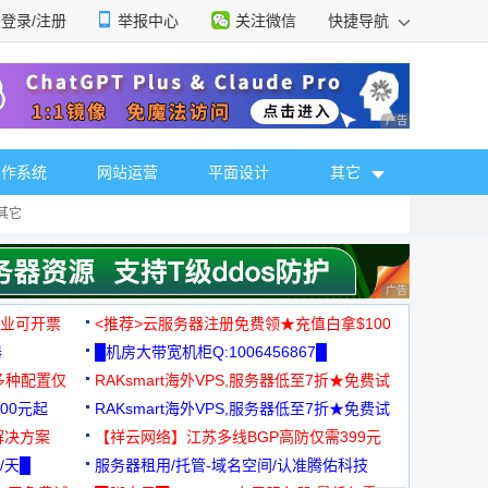
登录/注册
举报中心
关注微信
快捷导航
性选择
广告 商业广告，理
操作系统
网站运营
平面设计
其它
其它
广告 商业广告，理
，企业可开票
<推荐>云服务器注册免费领★充值白拿$100
器
█机房大带宽机柜Q:1006456867█
多种配置仅
RAKsmart海外VPS,服务器低至7折★免费试
00元起
用★
RAKsmart海外VPS,服务器低至7折★免费试
解决方案
用★
【祥云网络】江苏多线BGP高防仅需399元
/天█
服务器租用/托管-域名空间/认准腾佑科技