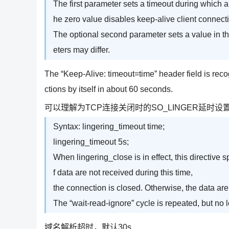
The first parameter sets a timeout during which a
he zero value disables keep-alive client connect
The optional second parameter sets a value in t
eters may differ.
The “Keep-Alive: timeout=time” header field is re
ctions by itself in about 60 seconds.
可以理解为TCP连接关闭时的SO_LINGER延时设
Syntax: lingering_timeout time;
lingering_timeout 5s;
When lingering_close is in effect, this directive s
f data are not received during this time,
the connection is closed. Otherwise, the data are
The “wait-read-ignore” cycle is repeated, but no l
域名解析超时，默认30s