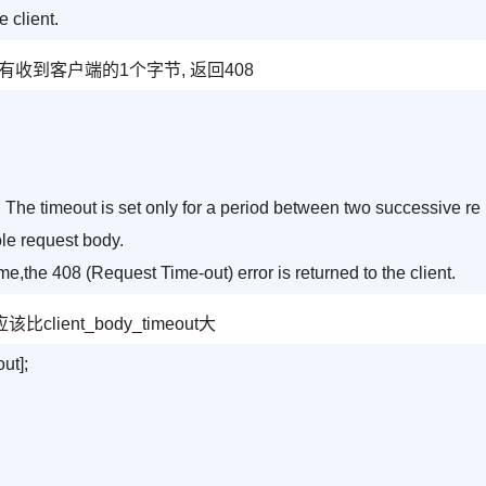
e client.
没有收到客户端的1个字节, 返回408
. The timeout is set only for a period between two successive re
ole request body.
time,the 408 (Request Time-out) error is returned to the client.
该比client_body_timeout大
ut];