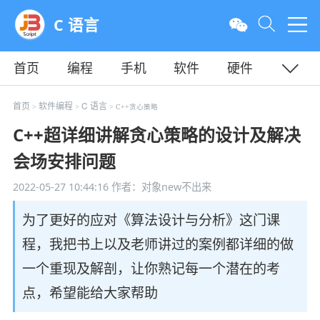
C 语言
首页
编程
手机
软件
硬件
教程
平面
服务器
首页
软件编程
C 语言
>
>
> C++贪心策略
C++超详细讲解贪心策略的设计及解决
会场安排问题
2022-05-27 10:44:16
作者：对象new不出来
为了更好的应对《算法设计与分析》这门课
程，我把书上以及老师讲过的案例都详细的做
一个重现及解剖，让你熟记每一个潜在的考
点，希望能给大家帮助