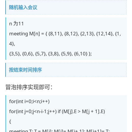
随机输入会议
n 为11
meeting M[n] = { {8,11}, {8,12}, {2,13}, {12,14}, {1,
4},
{3,5}, {0,6}, {5,7}, {3,8}, {5,9}, {6,10} };
按结束时间排序
冒泡排序实现即可：
for(int i=0;i<n;i++)
for(int j=0;j<n-i-1;j++) if (M[j].E > M[j + 1].E)
{
meeting T; T = M[j]; M[j]= M[j+ 1]; M[j+1]= T;