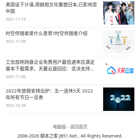
美国设下计谋,用娘炮文化重塑日本,已影响至
中国
2021-11-19
时空伴随者是什么意思?时空伴随者介绍
2021-11-09
工信部称网盘企业免费用户最低速率应满足
基本下载需求，天翼云盘回应：坚决支持，
始终
2021-11-05
2022年放假安排出炉：五一连休5天 2022
年所有节日一览表
2021-10-26
电脑版
-
返回首页
2006-2026 脚本之家 JB51.Net , All Rights Reserved.