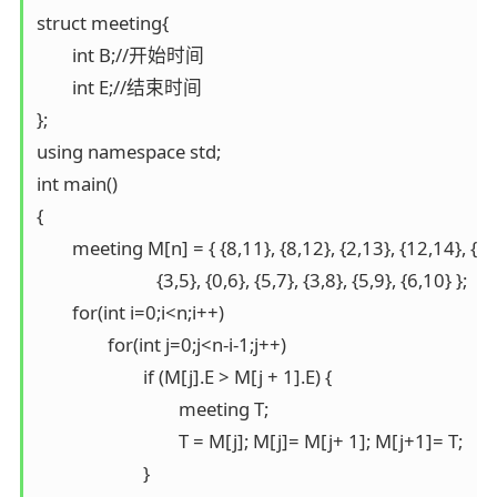
struct meeting{

	int B;//开始时间

	int E;//结束时间

};

using namespace std;

int main()

{

	meeting M[n] = { {8,11}, {8,12}, {2,13}, {12,14}, {1,4},

		           {3,5}, {0,6}, {5,7}, {3,8}, {5,9}, {6,10} };

	for(int i=0;i<n;i++)

		for(int j=0;j<n-i-1;j++)

			if (M[j].E > M[j + 1].E) {

				meeting T;

				T = M[j]; M[j]= M[j+ 1]; M[j+1]= T;

			}
