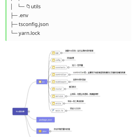
│   └─ 📁utils

├─ .env

├─ tsconfig.json

└─ yarn.lock