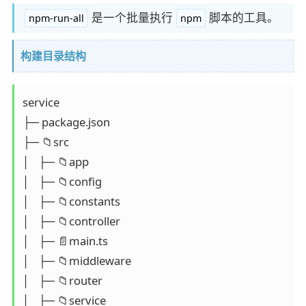
是一个批量执行
脚本的工具。
npm-run-all
npm
构建目录结构
service

├─ package.json

├─ 📁src

│   ├─ 📁app

│   ├─ 📁config

│   ├─ 📁constants

│   ├─ 📁controller

│   ├─ 📄main.ts

│   ├─ 📁middleware

│   ├─ 📁router

│   ├─ 📁service
