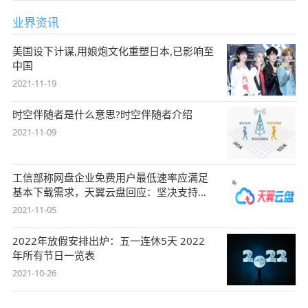
业界资讯
美国设下计谋,用娘炮文化重塑日本,已影响至
中国
2021-11-19
时空伴随者是什么意思?时空伴随者介绍
2021-11-09
工信部称网盘企业免费用户最低速率应满足
基本下载需求，天翼云盘回应：坚决支持，
始终
2021-11-05
2022年放假安排出炉：五一连休5天 2022
年所有节日一览表
2021-10-26