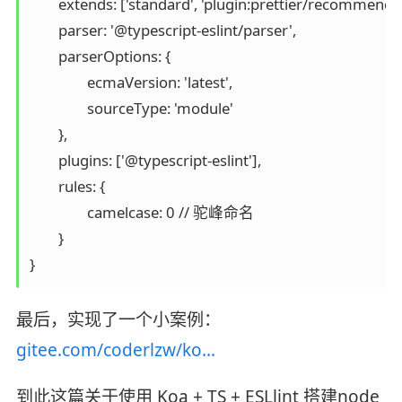
	extends: ['standard', 'plugin:prettier/recommended'], // 修改此处

	parser: '@typescript-eslint/parser',

	parserOptions: {

		ecmaVersion: 'latest',

		sourceType: 'module'

	},

	plugins: ['@typescript-eslint'],

	rules: {

		camelcase: 0 // 驼峰命名

	}

}
最后，实现了一个小案例：
gitee.com/coderlzw/ko…
到此这篇关于使用 Koa + TS + ESLlint 搭建node