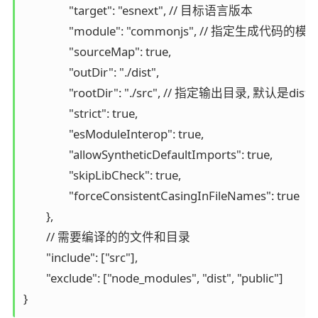
		"target": "esnext", // 目标语言版本

		"module": "commonjs", // 指定生成代码的模板标准

		"sourceMap": true,

		"outDir": "./dist",

		"rootDir": "./src", // 指定输出目录, 默认是dist文件夹

		"strict": true,

		"esModuleInterop": true,

		"allowSyntheticDefaultImports": true,

		"skipLibCheck": true,

		"forceConsistentCasingInFileNames": true

	},

	// 需要编译的的文件和目录

	"include": ["src"],

	"exclude": ["node_modules", "dist", "public"]

}