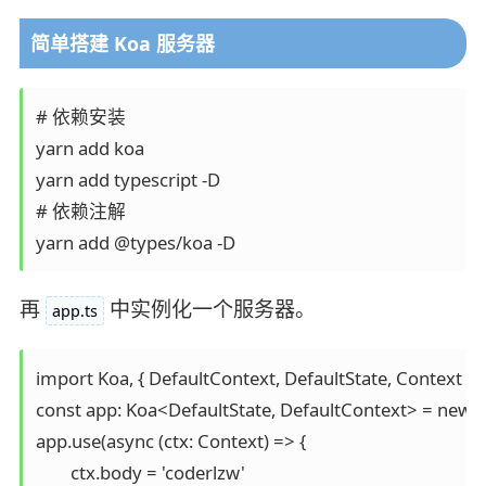
简单搭建 Koa 服务器
# 依赖安装

yarn add koa

yarn add typescript -D

# 依赖注解

yarn add @types/koa -D
再
中实例化一个服务器。
app.ts
import Koa, { DefaultContext, DefaultState, Context } f
const app: Koa<DefaultState, DefaultContext> = new Ko
app.use(async (ctx: Context) => {

	ctx.body = 'coderlzw'
