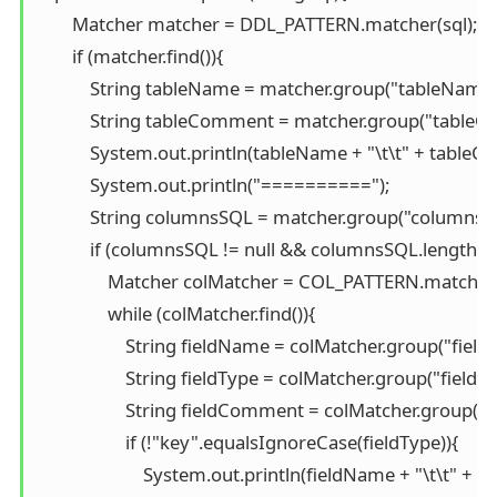
        Matcher matcher = DDL_PATTERN.matcher(sql);

        if (matcher.find()){

            String tableName = matcher.group("tableName")
            String tableComment = matcher.group("tableC
            System.out.println(tableName + "\t\t" + tableC
            System.out.println("==========");

            String columnsSQL = matcher.group("columnsSQ
            if (columnsSQL != null && columnsSQL.length() >
                Matcher colMatcher = COL_PATTERN.matche
                while (colMatcher.find()){

                    String fieldName = colMatcher.group("fiel
                    String fieldType = colMatcher.group("fieldTy
                    String fieldComment = colMatcher.group(
                    if (!"key".equalsIgnoreCase(fieldType)){

                        System.out.println(fieldName + "\t\t" 