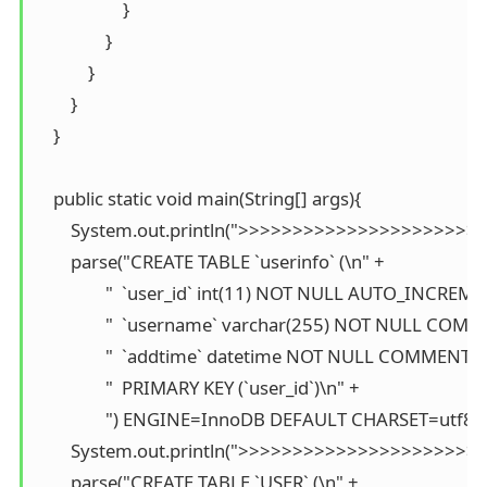
                    }

                }

            }

        }

    }

    public static void main(String[] args){

        System.out.println(">>>>>>>>>>>>>>>>>>>>>>>
        parse("CREATE TABLE `userinfo` (\n" +

                "  `user_id` int(11) NOT NULL AUTO_INC
                "  `username` varchar(255) NOT NULL CO
                "  `addtime` datetime NOT NULL COMMENT
                "  PRIMARY KEY (`user_id`)\n" +

                ") ENGINE=InnoDB DEFAULT CHARSET=u
        System.out.println(">>>>>>>>>>>>>>>>>>>>>>>
        parse("CREATE TABLE `USER` (\n" +
