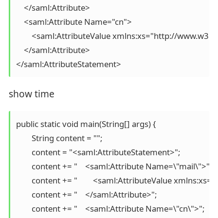
    </saml:Attribute>

    <saml:Attribute Name="cn">

        <saml:AttributeValue xmlns:xs="http://www.
    </saml:Attribute>

</saml:AttributeStatement>
show time
public static void main(String[] args) {

        String content = "";

        content = "<saml:AttributeStatement>";

        content += "    <saml:Attribute Name=\"mail\">";

        content += "        <saml:AttributeValue xmln
        content += "    </saml:Attribute>";

        content += "    <saml:Attribute Name=\"cn\">";
