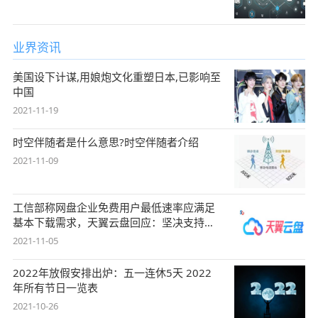
业界资讯
美国设下计谋,用娘炮文化重塑日本,已影响至
中国
2021-11-19
时空伴随者是什么意思?时空伴随者介绍
2021-11-09
工信部称网盘企业免费用户最低速率应满足
基本下载需求，天翼云盘回应：坚决支持，
始终
2021-11-05
2022年放假安排出炉：五一连休5天 2022
年所有节日一览表
2021-10-26