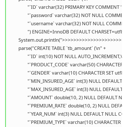
                "`ID` varchar(32) PRIMARY KEY COMMENT '主
                "`password` varchar(32) NOT NULL COMMEN
                "`username` varchar(32) NOT NULL COMME
                ") ENGINE=InnoDB DEFAULT CHARSET=utf8;")
        System.out.println(">>>>>>>>>>>>>>>>>>>>>>>
        parse("CREATE TABLE `tb_amount` (\n" +

                "`ID` int(10) NOT NULL AUTO_INCREMENT,\n" 
                "`PRODUCT_CODE` varchar(50) CHARA
                "`GENDER` varchar(10) CHARACTER SE
                "`MIN_INSURED_AGE` int(3) NULL DEF
                "`MAX_INSURED_AGE` int(3) NULL DE
                "`AMOUNT` double(10, 2) NULL DEFAUL
                "`PREMIUM_RATE` double(10, 2) NULL 
                "`YEAR_NUM` int(3) NULL DEFAULT NULL
                "`PREMIUM_TYPE` varchar(10) CHARA