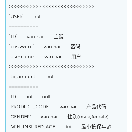
>>>>>>>>>>>>>>>>>>>>>>>>>>>>>
`USER` null
==========
`ID` varchar 主键
`password` varchar 密码
`username` varchar 用户
>>>>>>>>>>>>>>>>>>>>>>>>>>>>>
`tb_amount` null
==========
`ID` int null
`PRODUCT_CODE` varchar 产品代码
`GENDER` varchar 性别(male,female)
`MIN_INSURED_AGE` int 最小投保年龄