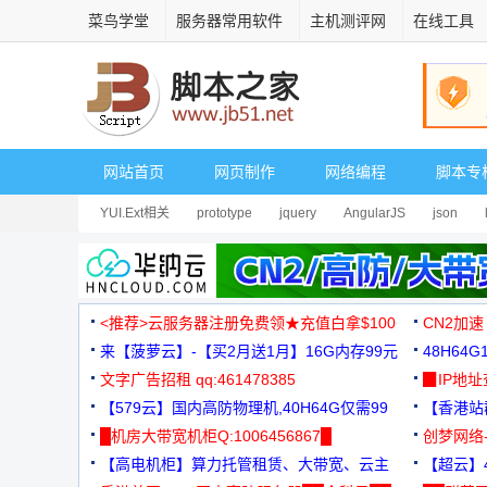
菜鸟学堂
服务器常用软件
主机测评网
在线工具
网站首页
网页制作
网络编程
脚本专
YUI.Ext相关
prototype
jquery
AngularJS
json
<推荐>云服务器注册免费领★充值白拿$100
CN2加速
来【菠萝云】-【买2月送1月】16G内存99元
48H64
文字广告招租 qq:461478385
3000+
▉IP地
【579云】国内高防物理机,40H64G仅需99
【香港站群
元
█机房大带宽机柜Q:1006456867█
创梦网络
【高电机柜】算力托管租赁、大带宽、云主
88元/月
【超云】4