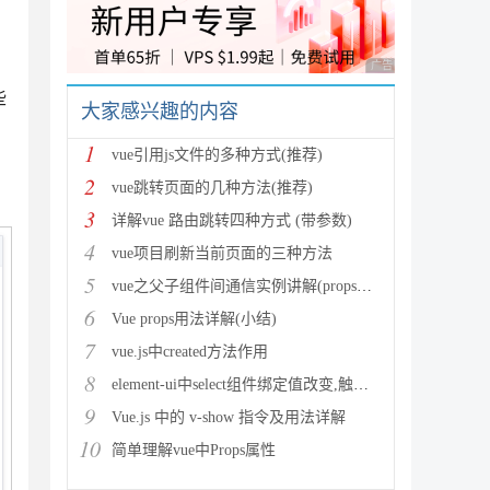
广告 商业广告，理性
些
大家感兴趣的内容
1
vue引用js文件的多种方式(推荐)
2
vue跳转页面的几种方法(推荐)
3
详解vue 路由跳转四种方式 (带参数)
4
vue项目刷新当前页面的三种方法
5
vue之父子组件间通信实例讲解(props、$ref、$em
6
Vue props用法详解(小结)
7
vue.js中created方法作用
8
element-ui中select组件绑定值改变,触发cha
9
Vue.js 中的 v-show 指令及用法详解
10
简单理解vue中Props属性