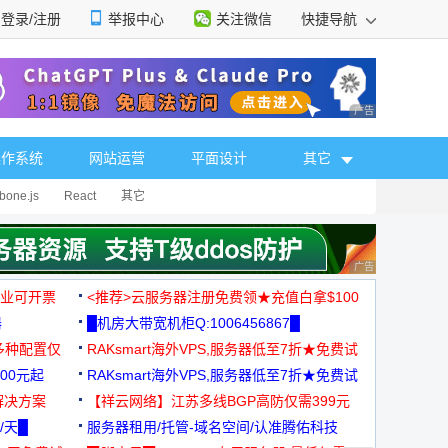
登录/注册
举报中心
关注微信
快捷导航
性选择
广告 商业广告，理
操作系统
网站运营
平面设计
其它
bone.js
React
其它
广告 商业广告，理
，企业可开票
<推荐>云服务器注册免费领★充值白拿$100
器
█机房大带宽机柜Q:1006456867█
多种配置仅
RAKsmart海外VPS,服务器低至7折★免费试
00元起
用★
RAKsmart海外VPS,服务器低至7折★免费试
解决方案
用★
【祥云网络】江苏多线BGP高防仅需399元
/天█
服务器租用/托管-域名空间/认准腾佑科技