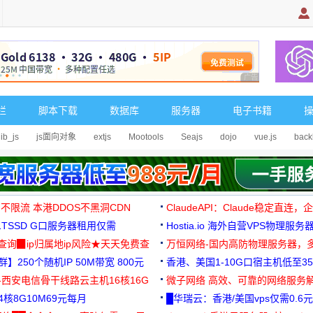
广告 商业广告，理
栏
脚本下载
数据库
服务器
电子书籍
lib_js
js面向对象
extjs
Mootools
Seajs
dojo
vue.js
back
 不限流 本港DDOS不黑洞CDN
ClaudeAPI：Claude稳定直连
G1TSSD G口服务器租用仅需
Hostia.io 海外自营VPS物理服务
可免费测试
址查询▉ip归属地ip风险★天天免费查
万恒网络-国内高防物理服务器，
】250个随机IP 50M带宽 800元
99元/月起
香港、美国1-10G口宿主机低至35
-西安电信骨干线路云主机16核16G
微子网络 高效、可靠的网络服务
核8G10M69元每月
█华瑞云：香港/美国vps仅需0.6元