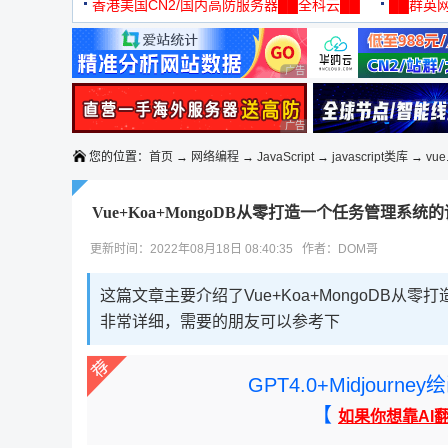
机
香港美国CN2/国内高防服务器██全科云██
██群英网
◆◆◆
广告 商业广告，理性选择
广告 商业广告，理性选择
您的位置：
首页
→
网络编程
→
JavaScript
→
javascript类库
→
vue.
Vue+Koa+MongoDB从零打造一个任务管理系统
更新时间：2022年08月18日 08:40:35 作者：DOM哥
这篇文章主要介绍了Vue+Koa+MongoDB
非常详细，需要的朋友可以参考下
GPT4.0+Midjou
【
如果你想靠AI