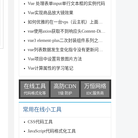
Vue 处理表单input单行文本框的实例代码
Vue实现商品放大镜效果
如何优雅的在一台vps（云主机）上面部署vue+mongodb+expres
vue使用axios获取不到响应头Content-Disposition的问
vue3 element-plus二次封装组件系列之伸缩菜单制作
vue列表数据发生变化指令没有更新问题及解决方法
Vue项目中设置背景图片方法
Vue计算属性的学习笔记
在线工具
高防CDN
万恒网络
代码格式化等
T级 防护
IDC服务商
常用在线小工具
CSS代码工具
JavaScript代码格式化工具