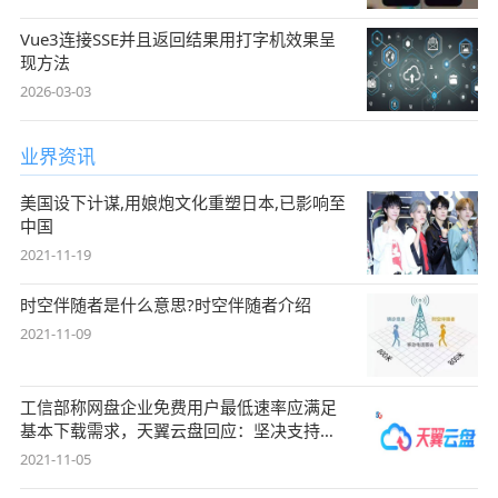
Vue3连接SSE并且返回结果用打字机效果呈
现方法
2026-03-03
业界资讯
美国设下计谋,用娘炮文化重塑日本,已影响至
中国
2021-11-19
时空伴随者是什么意思?时空伴随者介绍
2021-11-09
工信部称网盘企业免费用户最低速率应满足
基本下载需求，天翼云盘回应：坚决支持，
始终
2021-11-05