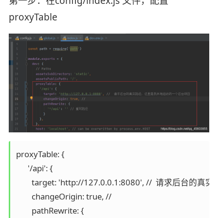
第一步：在config/index.js 文件，配置
proxyTable
proxyTable: {

      '/api': {

        target: 'http://127.0.0.1:8080', 
        changeOrigin: true, //

        pathRewrite: {
