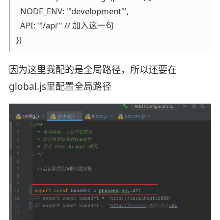
  NODE_ENV: '"development"',

  API: '"/api"' // 加入这一句

因为这里我配的是全局路径，所以还要在
global.js里配置全局路径