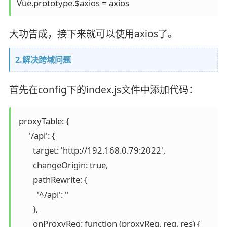
Vue.prototype.$axios = axios
大功告成，接下来就可以使用axios了。
2.解决跨域问题
首先在config下的index.js文件中添加代码：
 proxyTable: {

      '/api': {

        target: 'http://192.168.0.79:2022',

        changeOrigin: true,

        pathRewrite: {

          '^/api': ''

        },

        onProxyReq: function (proxyReq, req, res) {
