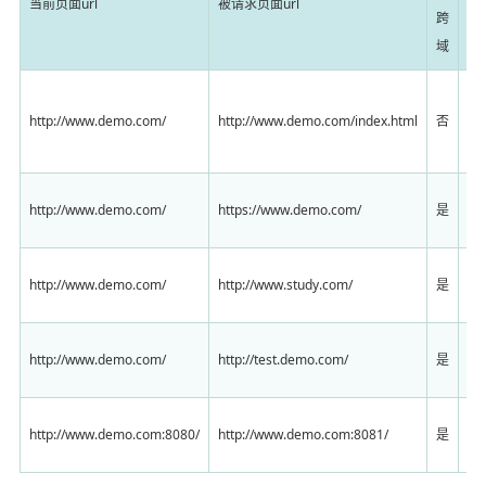
当前页面url
被请求页面url
原
跨
域
同
http://www.demo.com/
http://www.demo.com/index.html
否
名
同
协
http://www.demo.com/
https://www.demo.com/
是
（h
主
http://www.demo.com/
http://www.study.com/
是
（d
子
http://www.demo.com/
http://test.demo.com/
是
（w
端
http://www.demo.com:8080/
http://www.demo.com:8081/
是
（8