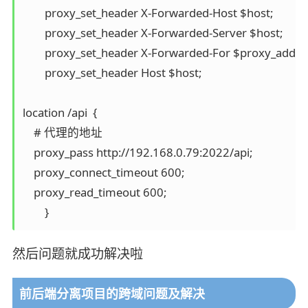
        proxy_set_header X-Forwarded-Host $host;

        proxy_set_header X-Forwarded-Server $host;

        proxy_set_header X-Forwarded-For $proxy_add_x
        proxy_set_header Host $host;

location /api  {

    # 代理的地址

    proxy_pass http://192.168.0.79:2022/api;

    proxy_connect_timeout 600;

    proxy_read_timeout 600;

        }
然后问题就成功解决啦
前后端分离项目的跨域问题及解决