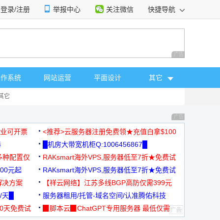
登录/注册
举报中心
关注微信
快捷导航
性选择
广告 商业广告，理
操作系统
网站运营
平面设计
其它
其它
广告 商业广告，理
，企业可开票
<推荐>云服务器注册免费领★充值白拿$100
器
█机房大带宽机柜Q:1006456867█
多种配置仅
RAKsmart海外VPS,服务器低至7折★免费试
00元起
用★
RAKsmart海外VPS,服务器低至7折★免费试
解决方案
用★
【祥云网络】江苏多线BGP高防仅需399元
/天█
服务器租用/托管-域名空间/认准腾佑科技
30天免费试
▉脚本云▉ChatGPT专用服务器 最低仅需