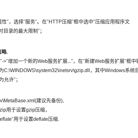
"->"属性"，选择"服务"。在"HTTP压缩"框中选中"压缩应用程序文
临时目录的最大限制"；
略.
扩展"->"增加一个新的Web服务扩展..."，在"新建Web服务扩展"框中
WINDOWS\system32\inetsrv\gzip.dll，其中Windows系统
为允许"；
v\MetaBase.xml(建议先备份),
on/gzip用于设置gzip压缩，
/deflate"用于设置deflate压缩.