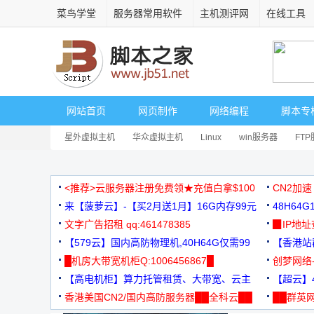
菜鸟学堂
服务器常用软件
主机测评网
在线工具
网站首页
网页制作
网络编程
脚本专
星外虚拟主机
华众虚拟主机
Linux
win服务器
FT
<推荐>云服务器注册免费领★充值白拿$100
CN2加速
来【菠萝云】-【买2月送1月】16G内存99元
48H64
文字广告招租 qq:461478385
3000+
▉IP地
【579云】国内高防物理机,40H64G仅需99
【香港站群
元
█机房大带宽机柜Q:1006456867█
创梦网络
【高电机柜】算力托管租赁、大带宽、云主
88元/月
【超云】4
机
香港美国CN2/国内高防服务器██全科云██
██群英网