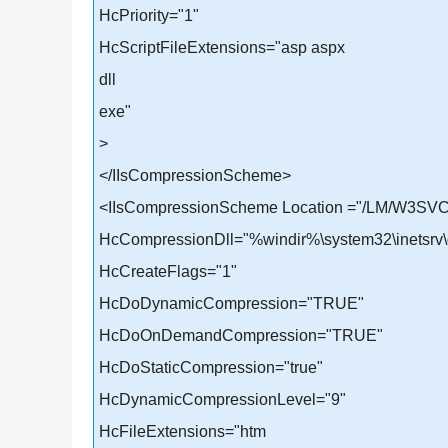
HcPriority="1"
HcScriptFileExtensions="asp aspx
dll
exe"
>
</IIsCompressionScheme>
<IIsCompressionScheme Location ="/LM/W3SVC/F
HcCompressionDll="%windir%\system32\inetsrv\g
HcCreateFlags="1"
HcDoDynamicCompression="TRUE"
HcDoOnDemandCompression="TRUE"
HcDoStaticCompression="true"
HcDynamicCompressionLevel="9"
HcFileExtensions="htm