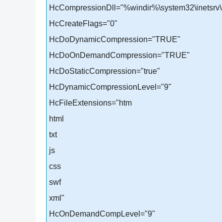
HcCompressionDll="%windir%\system32\inetsrv\g
HcCreateFlags="0"
HcDoDynamicCompression="TRUE"
HcDoOnDemandCompression="TRUE"
HcDoStaticCompression="true"
HcDynamicCompressionLevel="9"
HcFileExtensions="htm
html
txt
js
css
swf
xml"
HcOnDemandCompLevel="9"