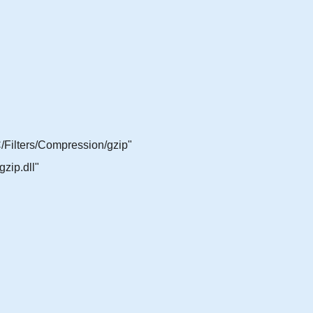
ilters/Compression/gzip"
zip.dll"