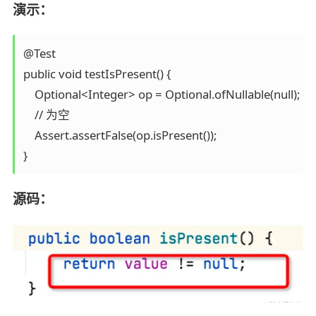
演示：
@Test

public void testIsPresent() {

    Optional<Integer> op = Optional.ofNullable(null);

    // 为空

    Assert.assertFalse(op.isPresent());

源码：