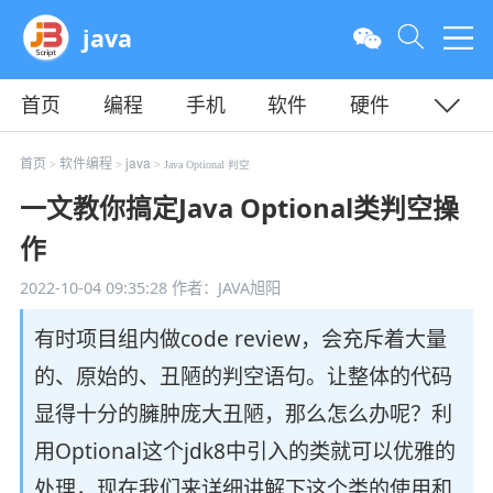
java
首页
编程
手机
软件
硬件
教程
平面
服务器
首页
软件编程
java
>
>
> Java Optional 判空
一文教你搞定Java Optional类判空操
作
2022-10-04 09:35:28
作者：JAVA旭阳
有时项目组内做code review，会充斥着大量
的、原始的、丑陋的判空语句。让整体的代码
显得十分的臃肿庞大丑陋，那么怎么办呢？利
用Optional这个jdk8中引入的类就可以优雅的
处理，现在我们来详细讲解下这个类的使用和