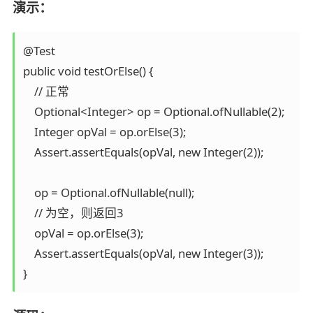
演示：
@Test

public void testOrElse() {

    // 正常

    Optional<Integer> op = Optional.ofNullable(2);

    Integer opVal = op.orElse(3);

    Assert.assertEquals(opVal, new Integer(2));

    op = Optional.ofNullable(null);

    // 为空，则返回3

    opVal = op.orElse(3);

    Assert.assertEquals(opVal, new Integer(3));
