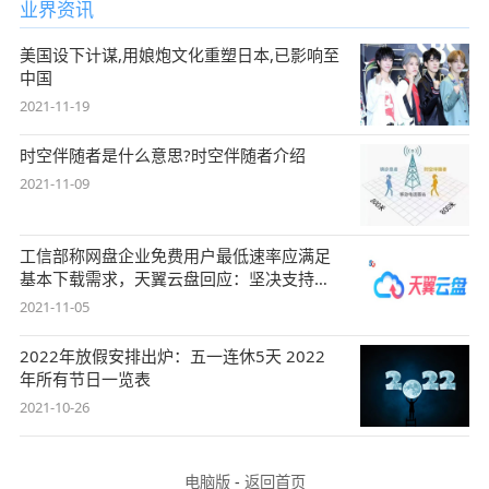
业界资讯
美国设下计谋,用娘炮文化重塑日本,已影响至
中国
2021-11-19
时空伴随者是什么意思?时空伴随者介绍
2021-11-09
工信部称网盘企业免费用户最低速率应满足
基本下载需求，天翼云盘回应：坚决支持，
始终
2021-11-05
2022年放假安排出炉：五一连休5天 2022
年所有节日一览表
2021-10-26
电脑版
-
返回首页