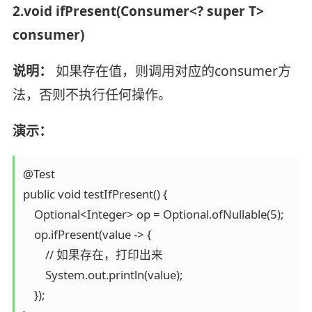
2.void ifPresent(Consumer<? super T>
consumer)
说明：
如果存在值，则调用对应的consumer方
法，否则不执行任何操作。
演示：
@Test

public void testIfPresent() {

    Optional<Integer> op = Optional.ofNullable(5);

    op.ifPresent(value -> {

        // 如果存在，打印出来

        System.out.println(value);

    });
