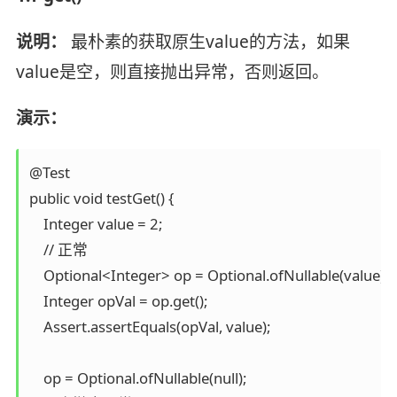
说明：
最朴素的获取原生value的方法，如果
value是空，则直接抛出异常，否则返回。
演示：
@Test

public void testGet() {

    Integer value = 2;

    // 正常

    Optional<Integer> op = Optional.ofNullable(value);

    Integer opVal = op.get();

    Assert.assertEquals(opVal, value);

    op = Optional.ofNullable(null);
