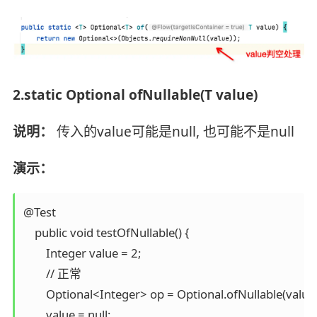
2.static Optional ofNullable(T value)
说明：
传入的value可能是null, 也可能不是null
演示：
@Test

    public void testOfNullable() {

        Integer value = 2;

        // 正常

        Optional<Integer> op = Optional.ofNullable(value);
        value = null;
