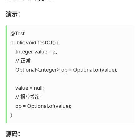
演示：
@Test

public void testOf() {

    Integer value = 2;

    // 正常

    Optional<Integer> op = Optional.of(value);

    value = null;

    // 报空指针

    op = Optional.of(value);

源码：