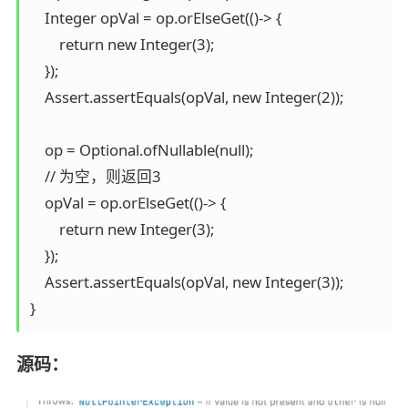
    Integer opVal = op.orElseGet(()-> {

        return new Integer(3);

    });

    Assert.assertEquals(opVal, new Integer(2));

    op = Optional.ofNullable(null);

    // 为空，则返回3

    opVal = op.orElseGet(()-> {

        return new Integer(3);

    });

    Assert.assertEquals(opVal, new Integer(3));

源码：