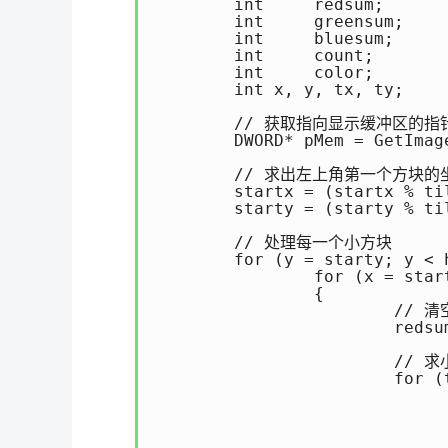
	int	redsum;			// 红色值的和

	int	greensum;		// 绿色值的和

	int	bluesum;		// 蓝色值的和

	int	count;			// 每个小方块内的像素数量

	int	color;			// 每个像素的颜色

	int x, y, tx, ty;	// 循环变量

	// 获取指向显示缓冲区的指针

	DWORD* pMem = GetImageBuffer(pimg);

	// 求出左上角第一个方块的坐标

	startx = (startx % tilesize == 0 ? 0 : startx % tilesize - tilesize);

	starty = (starty % tilesize == 0 ? 0 : starty % tilesize - tilesize);

	// 处理每一个小方块

	for (y = starty; y < height; y += tilesize)

		for (x = startx; x < width; x += tilesize)

		{

			// 清空累加值

			redsum = greensum = bluesum = count = 0;

			// 求小方块的红、绿、蓝颜色值的和

			for (ty = min(y + tilesize, height) - 1; ty >= max(y, 0); ty--)

				for (tx = min(x + tilesize, width) - 1; tx >= max(x, 0); 
				{
					color = pMem[ty * wid
					redsum += GetRValue