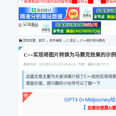
机
香港美国CN2/国内高防服务器██全科云██
██群英网
◆◆◆
广告 商业广告，理性选择
广告 商业广告，理性选择
广告 商业广告，理性选择
广告 商业广告，理性选择
广告 商业广告，理性选择
广告 商业广告
您的位置：
首页
→
软件编程
→
C 语言
→ C++图片转马赛克
C++实现将图片转换为马赛克效果的示
更新时间：2023年01月14日 08:40:16 作者：编程小鱼六六六
这篇文章主要为大家详细介绍了C++如何实现将
借鉴价值，感兴趣的小伙伴可以了解一下
GPT4.0+Midjou
【
如果你想靠AI