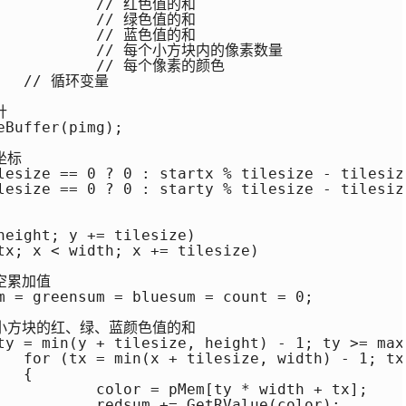
tx--)



th + tx];

(color);
