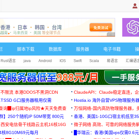
广告 商业广告，理
栏
脚本下载
数据库
服务器
电子书籍
Rust语言
java
Android
IOS
Swift
Scala
易语言
汇编语
 不限流 本港DDOS不黑洞CDN
ClaudeAPI：Claude稳定直连
G1TSSD G口服务器租用仅需
Hostia.io 海外自营VPS物理服务
可免费测试
址查询▉ip归属地ip风险★天天免费查
万恒网络-国内高防物理服务器，
】250个随机IP 50M带宽 800元
99元/月起
香港、美国1-10G口宿主机低至35
-西安电信骨干线路云主机16核16G
微子网络 高效、可靠的网络服务
核8G10M69元每月
█华瑞云：香港/美国vps仅需0.6元