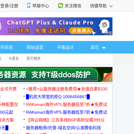
登录/注册
举报中心
关注微信
快捷导航
性选择
广告 商业广告，理
操作系统
网站运营
平面设计
其它
言
R语言
其它相关
广告 商业广告，理
，企业可开票
<推荐>云服务器注册免费领★充值白拿$100
器
█机房大带宽机柜Q:1006456867█
多种配置仅
RAKsmart海外VPS,服务器低至7折★免费试
00元起
用★
RAKsmart海外VPS,服务器低至7折★免费试
解决方案
用★
【祥云网络】江苏多线BGP高防仅需399元
/天█
服务器租用/托管-域名空间/认准腾佑科技