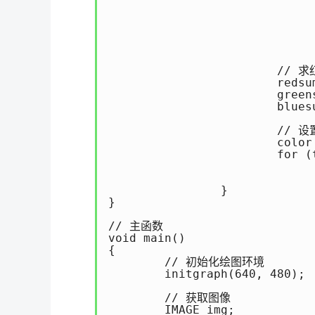
					greensum += GetGValu
					bluesum += GetBValu
					count
				}
			// 求红、绿、蓝颜色的平均值

 			redsum /= count;

			greensum /= count;

			bluesum /= count;

			// 设置小方块内的每个像素为平均颜色值

			color = RGB(redsum, greensum, bluesum);

			for (ty = min(y + tilesize, height) - 1; ty >= max(y, 0); ty--)

				for (tx = min(x + tilesize, width) - 1; tx >= max(x, 0); 
					pMem[ty * width + tx]
		}

}

// 主函数

void main()

{

	// 初始化绘图环境

	initgraph(640, 480);

	// 获取图像

	IMAGE img;
