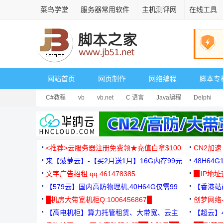
菜鸟学堂
服务器常用软件
主机测评网
在线工具
网站首页
网页制作
网络编程
脚本专
C#教程
vb
vb.net
C 语言
Java编程
Delphi
<推荐>云服务器注册免费领★充值白拿$100
CN2加速
来【菠萝云】-【买2月送1月】16G内存99元
48H64
文字广告招租 qq:461478385
3000+
▉IP地
【579云】国内高防物理机,40H64G仅需99
【香港站群
元
█机房大带宽机柜Q:1006456867█
创梦网络
【高电机柜】算力托管租赁、大带宽、云主
88元/月
【超云】4