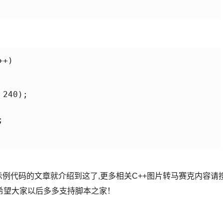
+)

240);



示例代码的文章就介绍到这了,更多相关C++图片转马赛克内容请
希望大家以后多多支持脚本之家！