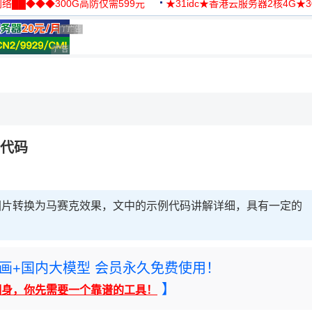
络██◆◆◆300G高防仅需599元
★31idc★香港云服务器2核4G★
用◆
广告 商业广告，理性选择
广告 商业广告，理性选择
广告 商业广告，理性选择
广告 商业广告，理性选择
，理性选择
例代码
图片转换为马赛克效果，文中的示例代码讲解详细，具有一定的
rney绘画+国内大模型 会员永久免费使用！
】
翻身，你先需要一个靠谱的工具！