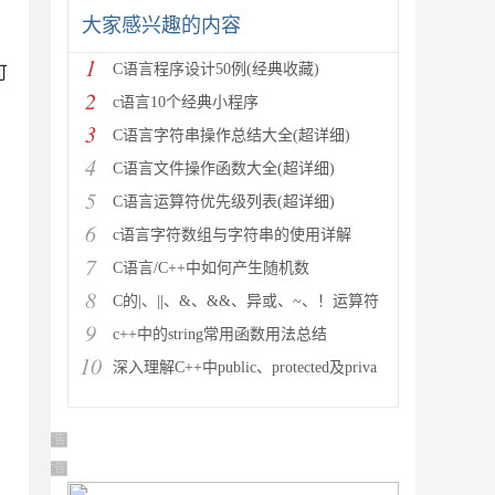
大家感兴趣的内容
1
C语言程序设计50例(经典收藏)
可
2
c语言10个经典小程序
3
C语言字符串操作总结大全(超详细)
4
C语言文件操作函数大全(超详细)
5
C语言运算符优先级列表(超详细)
6
c语言字符数组与字符串的使用详解
7
C语言/C++中如何产生随机数
8
C的|、||、&、&&、异或、~、！运算符
9
c++中的string常用函数用法总结
10
深入理解C++中public、protected及priva
广告 商业广告，理性选择
广告 商业广告，理性选择