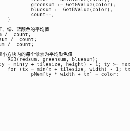
e(color);

e(color);

++;



tx--)

 = color;
