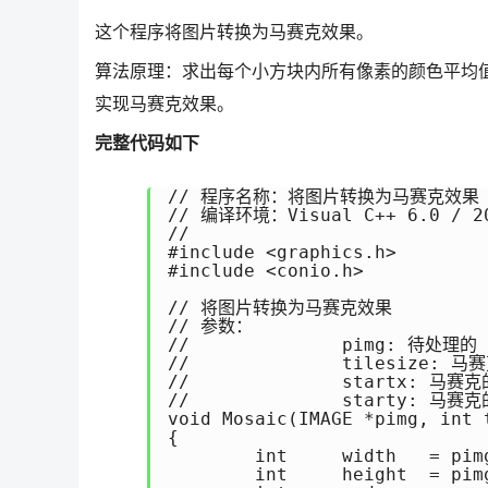
这个程序将图片转换为马赛克效果。
算法原理：求出每个小方块内所有像素的颜色平均
实现马赛克效果。
完整代码如下
// 程序名称：将图片转换为马赛克效果

// 编译环境：Visual C++ 6.0 / 20
//

#include <graphics.h>

#include <conio.h>

// 将图片转换为马赛克效果

// 参数：

//		pimg: 待处理的 IMAGE 对象指针

//		tilesize: 马赛克的尺寸

//		startx: 马赛克的平铺起始位置 x 坐标

//		starty: 马赛克的平铺起始位置 y 坐标

void Mosaic(IMAGE *pimg, int 
{

	int	width	= pimg->getwidth();		// 图像的宽

	int	height	= pimg->getheight();	// 图像的高
