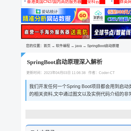
机
香港美国CN2/国内高防服务器██全科云██
██群英网
◆◆◆
广告 商业广告，理性选择
广告 商业广告，理性选择
您的位置：
首页
→
软件编程
→
java
→ SpringBoot启动原理
SpringBoot启动原理深入解析
更新时间：2023年04月03日 11:06:38 作者：Coder-CT
我们开发任何一个Spring Boot项目都会用到启
的相关资料,文中通过图文以及实例代码介绍的非