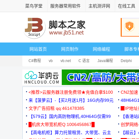
菜鸟学堂
服务器常用软件
主机测评网
在线工具
网站首页
网页制作
网络编程
脚本专
C#教程
vb
vb.net
C 语言
Java编程
Delphi
<推荐>云服务器注册免费领★充值白拿$100
CN2加速
来【菠萝云】-【买2月送1月】16G内存99元
48H64
文字广告招租 qq:461478385
3000+
▉IP地
【579云】国内高防物理机,40H64G仅需99
【香港站群
元
█机房大带宽机柜Q:1006456867█
创梦网络
【高电机柜】算力托管租赁、大带宽、云主
88元/月
【超云】4