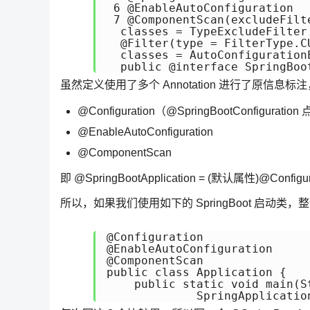
 6 @EnableAutoConfiguration 

 7 @ComponentScan(excludeFilt
  classes = TypeExcludeFilter.
  @Filter(type = FilterType.CU
  classes = AutoConfiguration
虽然定义使用了多个 Annotation 进行了原信息标注
@Configuration（@SpringBootConfigur
@EnableAutoConfiguration
@ComponentScan
即 @SpringBootApplication = (默认属性)@Configur
所以，如果我们使用如下的 SpringBoot 启动类，
@Configuration 

@EnableAutoConfiguration

@ComponentScan 

public class Application { 

    public static void main(St