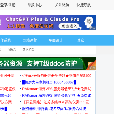
登录/注册
举报中心
关注微信
快捷导航
性选择
广告 商业广告，理
操作系统
网站运营
平面设计
其它
言
R语言
其它相关
广告 商业广告，理
，企业可开票
<推荐>云服务器注册免费领★充值白拿$100
器
█机房大带宽机柜Q:1006456867█
多种配置仅
RAKsmart海外VPS,服务器低至7折★免费试
00元起
用★
RAKsmart海外VPS,服务器低至7折★免费试
解决方案
用★
【祥云网络】江苏多线BGP高防仅需399元
/天█
服务器租用/托管-域名空间/认准腾佑科技