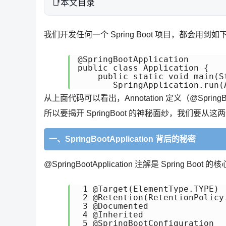
本文目录
我们开发任何一个 Spring Boot 项目，都会用到
@SpringBootApplication 

public class Application { 

    public static void main(St
       SpringApplication.run(
从上面代码可以看出，Annotation 定义（@SpringBoot
所以要揭开 SpringBoot 的神秘面纱，我们要从
一、SpringBootApplication 背后的秘密
@SpringBootApplication 注解是 Spring 
 1 @Target(ElementType.TYPE) 

 2 @Retention(RetentionPolicy.
 3 @Documented 

 4 @Inherited 

 5 @SpringBootConfiguration 
