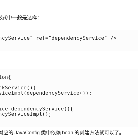
L 形式中一般是这样：
ncyService" ref="dependencyService" />

on{ 

kService(){ 

viceImpl(dependencyService()); 

ice dependencyService(){

cyServiceImpl();

应的 JavaConfig 类中依赖 bean 的创建方法就可以了。