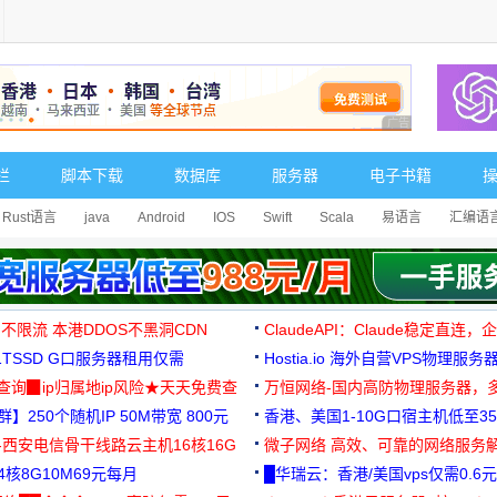
广告 商业广告，理
栏
脚本下载
数据库
服务器
电子书籍
Rust语言
java
Android
IOS
Swift
Scala
易语言
汇编语
 不限流 本港DDOS不黑洞CDN
ClaudeAPI：Claude稳定直连
G1TSSD G口服务器租用仅需
Hostia.io 海外自营VPS物理服务
可免费测试
址查询▉ip归属地ip风险★天天免费查
万恒网络-国内高防物理服务器，
】250个随机IP 50M带宽 800元
99元/月起
香港、美国1-10G口宿主机低至35
-西安电信骨干线路云主机16核16G
微子网络 高效、可靠的网络服务
核8G10M69元每月
█华瑞云：香港/美国vps仅需0.6元