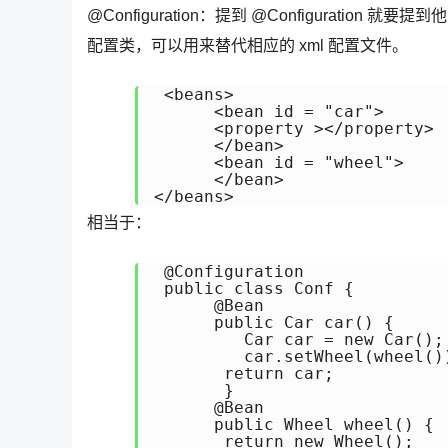
@Configuration：提到 @Configuration
配置类，可以用来替代相应的 xml 配置文件。
 <beans> 

      <bean id = "car"> 

      <property ></property> 

      </bean> 

      <bean id = "wheel">

      </bean>

相当于：
 @Configuration  

 public class Conf {  

      @Bean  

      public Car car() {

         Car car = new Car(); 
         car.setWheel(wheel())
       return car;   

       } 

      @Bean  

      public Wheel wheel() { 

       return new Wheel();
