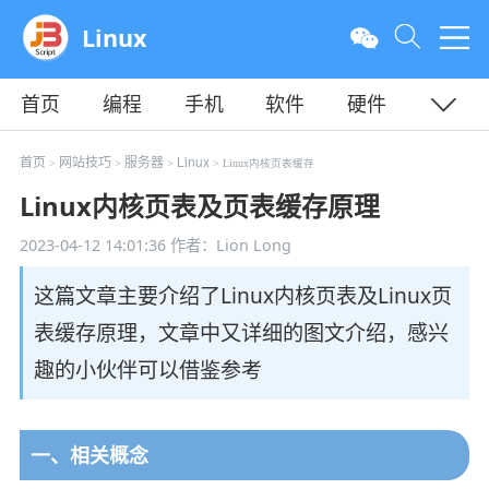
Linux
首页
编程
手机
软件
硬件
教程
平面
服务器
首页
网站技巧
服务器
Linux
>
>
>
> Linux内核页表缓存
Linux内核页表及页表缓存原理
2023-04-12 14:01:36
作者：Lion Long
这篇文章主要介绍了Linux内核页表及Linux页
表缓存原理，文章中又详细的图文介绍，感兴
趣的小伙伴可以借鉴参考
一、相关概念