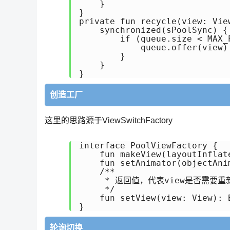
    }

}

private fun recycle(view: View
    synchronized(sPoolSync) {

        if (queue.size < MAX_P
            queue.offer(view)

        }

    }

}
创造工厂
这里的思路源于ViewSwitchFactory
interface PoolViewFactory {

    fun makeView(layoutInflat
    fun setAnimator(objectAni
    /**

     * 返回值，代表view是否需要重
     */

    fun setView(view: View): B
}
轮询切换