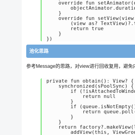
    override fun setAnimator(
        objectAnimator.durati
    }

    override fun setView(view:
        (view as? TextView)?.
        return true

    }

})
池化思路
参考Message的思路，对view进行回收复用，避
private fun obtain(): View? {

    synchronized(sPoolSync) {

        if (!isAttachedToWindo
            return null

        }

        if (queue.isNotEmpty()
            return queue.poll(
        }

    }

    return factory?.makeView(
        addView(this, ViewGro