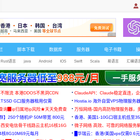
广告 商业广告，理
栏
脚本下载
数据库
服务器
电子书籍
Rust语言
java
Android
IOS
Swift
Scala
易语言
汇编语
 不限流 本港DDOS不黑洞CDN
ClaudeAPI：Claude稳定直连
G1TSSD G口服务器租用仅需
Hostia.io 海外自营VPS物理服务
可免费测试
址查询▉ip归属地ip风险★天天免费查
万恒网络-国内高防物理服务器，
】250个随机IP 50M带宽 800元
99元/月起
香港、美国1-10G口宿主机低至35
-西安电信骨干线路云主机16核16G
微子网络 高效、可靠的网络服务
核8G10M69元每月
█华瑞云：香港/美国vps仅需0.6元