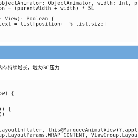
objectAnimator: ObjectAnimator, width: Int, pa
on = (parentWidth + width) * 5L

 View): Boolean {

text = list[position++ % list.size]

免内存持续增长，增大GC压力
w) {

) {

)

layoutInflater, this@MarqueeAnimalView)?.apply
up.LayoutParams.WRAP_CONTENT, ViewGroup.Layou