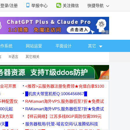
登录/注册
举报中心
关注微信
快捷导航
性选择
广告 商业广告，理
操作系统
网站运营
平面设计
其它
言
R语言
其它相关
广告 商业广告，理
，企业可开票
<推荐>云服务器注册免费领★充值白拿$100
器
█机房大带宽机柜Q:1006456867█
多种配置仅
RAKsmart海外VPS,服务器低至7折★免费试
00元起
用★
RAKsmart海外VPS,服务器低至7折★免费试
解决方案
用★
【祥云网络】江苏多线BGP高防仅需399元
/天█
服务器租用/托管-域名空间/认准腾佑科技