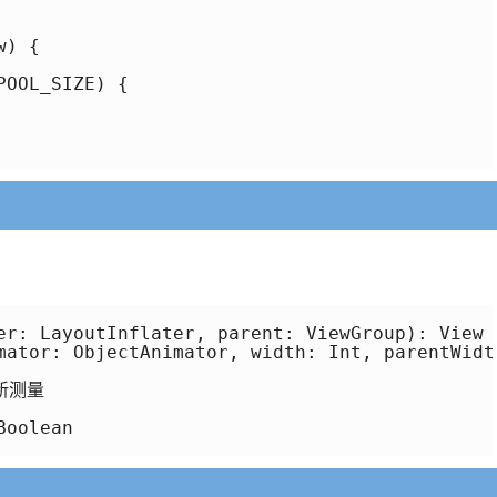
) {

OOL_SIZE) {

er: LayoutInflater, parent: ViewGroup): View

mator: ObjectAnimator, width: Int, parentWidth
新测量

oolean
