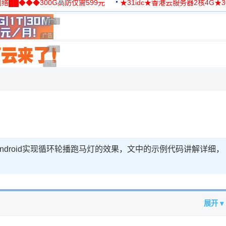
络██◆◆◆300G高防仅需599元
★31idc★香港云服务器2核4G★
用◆
广告 商业广告，理性选择
广告 商业广告，理性选择
广告 商业广告，理性选择
广告 商业广告，理性选择
广告 商业广告，理性选择
droid实现循环轮播跑马灯的效果，文中的示例代码讲解详细，
展开 ▾