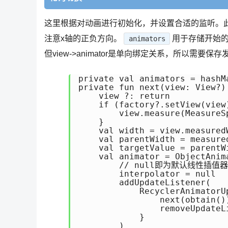
这里根据对动画进行初始化，并设置合适的监听。此时需
注意x轴的正负方向。
用于存储开始
animators
但view->animator是单向绑定关系，所以需要保
private val animators = hashM
private fun next(view: View?) 
    view ?: return

    if (factory?.setView(view)
        view.measure(MeasureS
    }

    val width = view.measuredW
    val parentWidth = measured
    val targetValue = parentWi
    val animator = ObjectAnim
        // null即为默认线性插值器

        interpolator = null

        addUpdateListener(

            RecyclerAnimatorU
                next(obtain())
                removeUpdateLi
            }

        )
