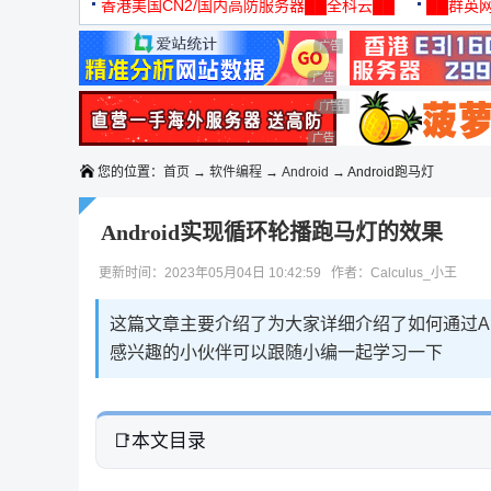
机
香港美国CN2/国内高防服务器██全科云██
██群英网
◆◆◆
广告 商业广告，理性选择
广告 商业广告，理性选择
广告 商业广告，理性选择
广告 商业广告，理性选择
广告 商业广告，理性选择
您的位置：
首页
→
软件编程
→
Android
→ Android跑马灯
Android实现循环轮播跑马灯的效果
更新时间：2023年05月04日 10:42:59 作者：Calculus_小王
这篇文章主要介绍了为大家详细介绍了如何通过An
感兴趣的小伙伴可以跟随小编一起学习一下
本文目录