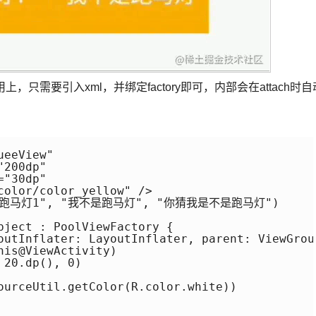
只需要引入xml，并绑定factory即可，内部会在attach时自
eeView"

200dp"

"30dp"

color/color_yellow" />

("我是跑马灯1", "我不是跑马灯", "你猜我是不是跑马灯")

bject : PoolViewFactory {

outInflater: LayoutInflater, parent: ViewGroup
is@ViewActivity)

20.dp(), 0)

ourceUtil.getColor(R.color.white))
