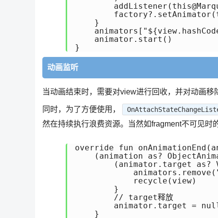
        addListener(this@Marqu
        factory?.setAnimator(
    }

    animators["${view.hashCod
    animator.start()

}
动画监听
当动画结束时，需要对view进行回收，并对动画移
同时，为了方便使用，
OnAttachStateChangeList
然在持续执行浪费资源。当然如fragment不可见
override fun onAnimationEnd(a
    (animation as? ObjectAnim
        (animator.target as? V
            animators.remove(
            recycle(view)

        }

        // target释放

        animator.target = null
    }
