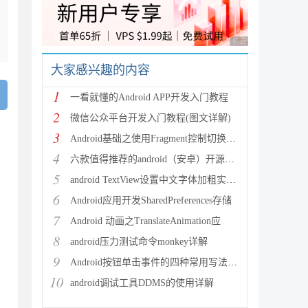
广告 商业广告，理性
大家感兴趣的内容
1
一看就懂的Android APP开发入门教程
2
微信公众平台开发入门教程(图文详解)
3
Android基础之使用Fragment控制切换多个页面
4
六款值得推荐的android（安卓）开源框架简介
5
android TextView设置中文字体加粗实现方法
6
Android应用开发SharedPreferences存储
7
Android 动画之TranslateAnimation应
8
android压力测试命令monkey详解
9
Android按钮单击事件的四种常用写法总结
10
android调试工具DDMS的使用详解