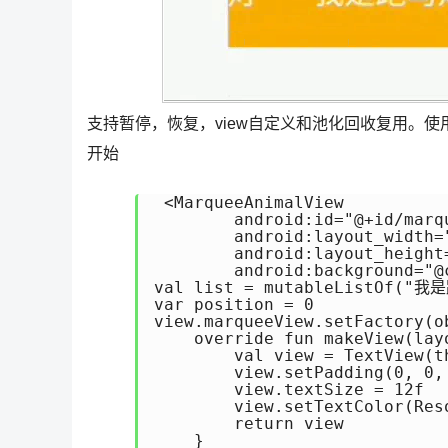
支持暂停，恢复，view自定义和池化回收复用。使用上，
开始
 <MarqueeAnimalView

        android:id="@+id/marqu
        android:layout_width="
        android:layout_height=
        android:background="@
val list = mutableListOf
var position = 0

view.marqueeView.setFactory(o
    override fun makeView(lay
        val view = TextView(th
        view.setPadding(0, 0, 
        view.textSize = 12f

        view.setTextColor(Res
        return view

    }
