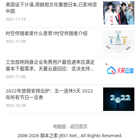
美国设下计谋,用娘炮文化重塑日本,已影响至
中国
2021-11-19
时空伴随者是什么意思?时空伴随者介绍
2021-11-09
工信部称网盘企业免费用户最低速率应满足
基本下载需求，天翼云盘回应：坚决支持，
始终
2021-11-05
2022年放假安排出炉：五一连休5天 2022
年所有节日一览表
2021-10-26
电脑版
-
返回首页
2006-2026 脚本之家 JB51.Net , All Rights Reserved.