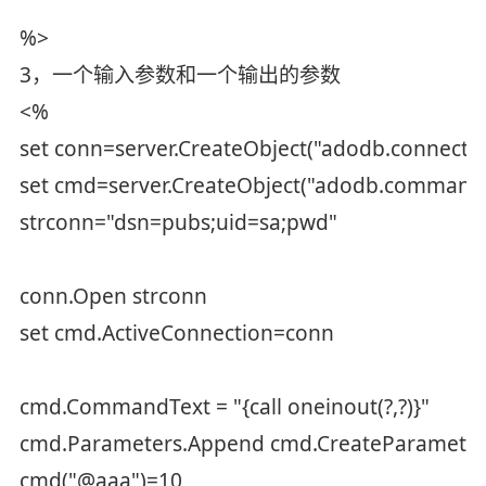
%>
3，一个输入参数和一个输出的参数
<%
set conn=server.CreateObject("adodb.connectio
set cmd=server.CreateObject("adodb.command
strconn="dsn=pubs;uid=sa;pwd"
conn.Open strconn
set cmd.ActiveConnection=conn
cmd.CommandText = "{call oneinout(?,?)}"
cmd.Parameters.Append cmd.CreateParameter
cmd("@aaa")=10