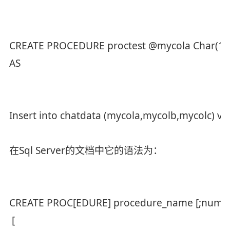
CREATE PROCEDURE proctest @mycola Char(1
AS
Insert into chatdata (mycola,mycolb,mycolc)
在Sql Server的文档中它的语法为：
CREATE PROC[EDURE] procedure_name [;n
[