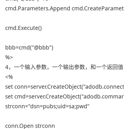
cmd.Parameters.Append cmd.CreateParameter
cmd.Execute()
bbb=cmd("@bbb")
%>
4，一个输入参数，一个输出参数，和一个返回值
<%
set conn=server.CreateObject("adodb.connectio
set cmd=server.CreateObject("adodb.command
strconn="dsn=pubs;uid=sa;pwd"
conn.Open strconn