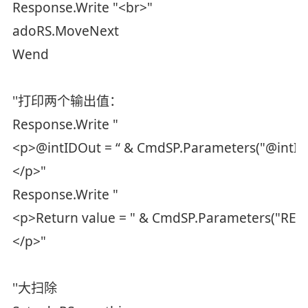
Response.Write "<br>"
adoRS.MoveNext
Wend
''打印两个输出值：
Response.Write "
<p>@intIDOut = “ & CmdSP.Parameters("@intIDO
</p>"
Response.Write "
<p>Return value = " & CmdSP.Parameters("RET
</p>"
''大扫除