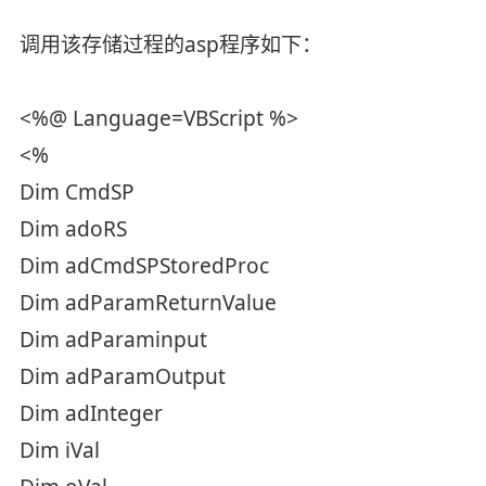
调用该存储过程的asp程序如下：
<%@ Language=VBScript %>
<%
Dim CmdSP
Dim adoRS
Dim adCmdSPStoredProc
Dim adParamReturnValue
Dim adParaminput
Dim adParamOutput
Dim adInteger
Dim iVal