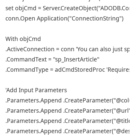
set objCmd = Server.CreateObject("ADODB.Co
conn.Open Application("ConnectionString")
With objCmd
.ActiveConnection = conn 'You can also just spe
.CommandText = "sp_InsertArticle"
.CommandType = adCmdStoredProc 'Requires the
'Add Input Parameters
.Parameters.Append .CreateParameter("@column
.Parameters.Append .CreateParameter("@url", 
.Parameters.Append .CreateParameter("@title",
.Parameters.Append .CreateParameter("@descri