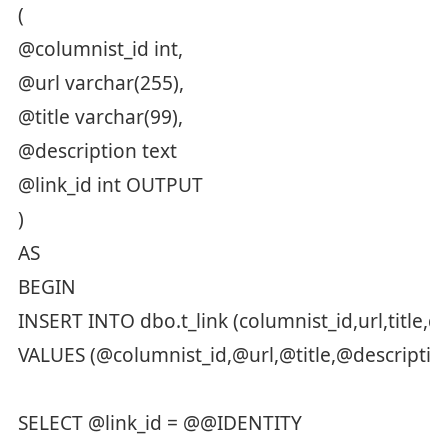
(
@columnist_id int,
@url varchar(255),
@title varchar(99),
@description text
@link_id int OUTPUT
)
AS
BEGIN
INSERT INTO dbo.t_link (columnist_id,url,title,d
VALUES (@columnist_id,@url,@title,@descriptio
SELECT @link_id = @@IDENTITY