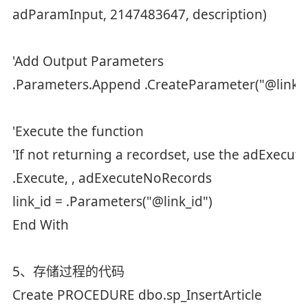
adParamInput, 2147483647, description)
'Add Output Parameters
.Parameters.Append .CreateParameter("@link_id
'Execute the function
'If not returning a recordset, use the adExec
.Execute, , adExecuteNoRecords
link_id = .Parameters("@link_id")
End With
5、存储过程的代码
Create PROCEDURE dbo.sp_InsertArticle