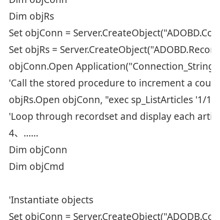
Dim objRs
Set objConn = Server.CreateObject("ADOBD.Con
Set objRs = Server.CreateObject("ADOBD.Record
objConn.Open Application("Connection_String"
'Call the stored procedure to increment a coun
objRs.Open objConn, "exec sp_ListArticles '1/15
'Loop through recordset and display each artic
4、……
Dim objConn
Dim objCmd
'Instantiate objects
Set objConn = Server.CreateObject("ADODB.Con