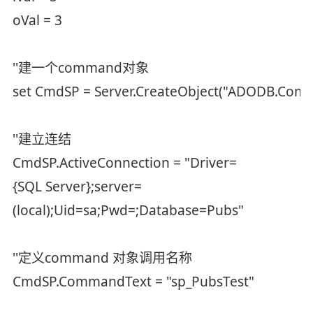
oVal = 3
''建一个command对象
set CmdSP = Server.CreateObject("ADODB.Com
''建立连结
CmdSP.ActiveConnection = "Driver=
{SQL Server};server=
(local);Uid=sa;Pwd=;Database=Pubs"
''定义command 对象调用名称
CmdSP.CommandText = "sp_PubsTest"