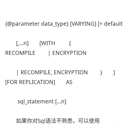
{@parameter data_type} [VARYING] [= defau
[,...n] [WITH {
RECOMPILE | ENCRYPTION
| RECOMPILE, ENCRYPTION } ]
[FOR REPLICATION] AS
sql_statement [...n]
如果你对Sql语法不熟悉，可以使用