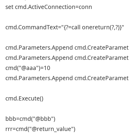
set cmd.ActiveConnection=conn
cmd.CommandText="{?=call onereturn(?,?)}"
cmd.Parameters.Append cmd.CreateParameter(
cmd.Parameters.Append cmd.CreateParameter(
cmd("@aaa")=10
cmd.Parameters.Append cmd.CreateParameter
cmd.Execute()
bbb=cmd("@bbb")
rrr=cmd("@return_value")