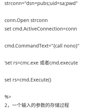
strconn="dsn=pubs;uid=sa;pwd"
conn.Open strconn
set cmd.ActiveConnection=conn
cmd.CommandText="{call nono}"
'set rs=cmc.exe 或者cmd.execute
set rs=cmd.Execute()
%>
2，一个输入的参数的存储过程