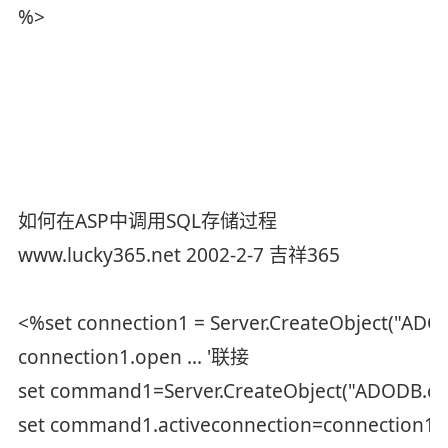
%>
如何在ASP中调用SQL存储过程
www.lucky365.net 2002-2-7 吉祥365
<%set connection1 = Server.CreateObject("ADO
connection1.open ... '联接
set command1=Server.CreateObject("ADODB.
set command1.activeconnection=connection1