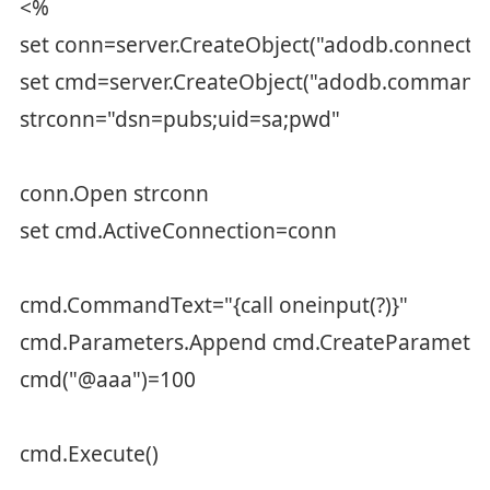
<%
set conn=server.CreateObject("adodb.connectio
set cmd=server.CreateObject("adodb.command
strconn="dsn=pubs;uid=sa;pwd"
conn.Open strconn
set cmd.ActiveConnection=conn
cmd.CommandText="{call oneinput(?)}"
cmd.Parameters.Append cmd.CreateParameter(
cmd("@aaa")=100
cmd.Execute()