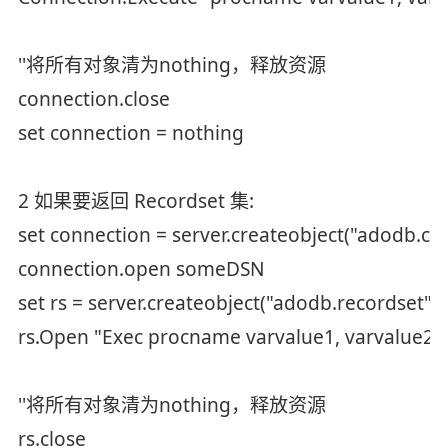
''将所有对象清为nothing，释放资源
connection.close
set connection = nothing
2 如果要返回 Recordset 集:
set connection = server.createobject("adodb.co
connection.open someDSN
set rs = server.createobject("adodb.recordset")
rs.Open "Exec procname varvalue1, varvalue2"
''将所有对象清为nothing，释放资源
rs.close