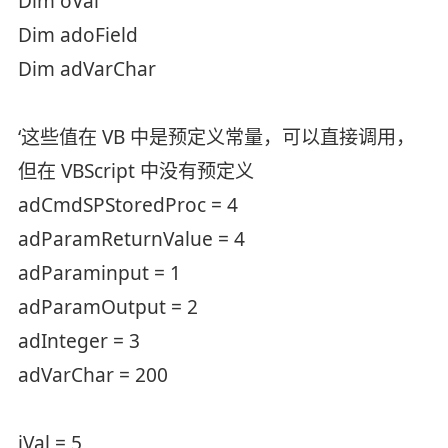
Dim oVal
Dim adoField
Dim adVarChar
‘这些值在 VB 中是预定义常量，可以直接调用，
但在 VBScript 中没有预定义
adCmdSPStoredProc = 4
adParamReturnValue = 4
adParaminput = 1
adParamOutput = 2
adInteger = 3
adVarChar = 200
iVal = 5