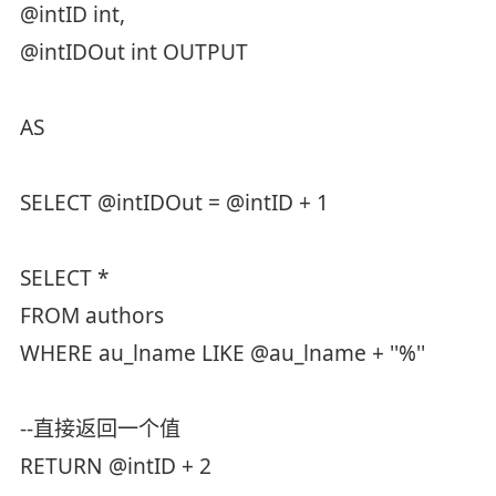
@intID int,
@intIDOut int OUTPUT
AS
SELECT @intIDOut = @intID + 1
SELECT *
FROM authors
WHERE au_lname LIKE @au_lname + ''%''
--直接返回一个值
RETURN @intID + 2