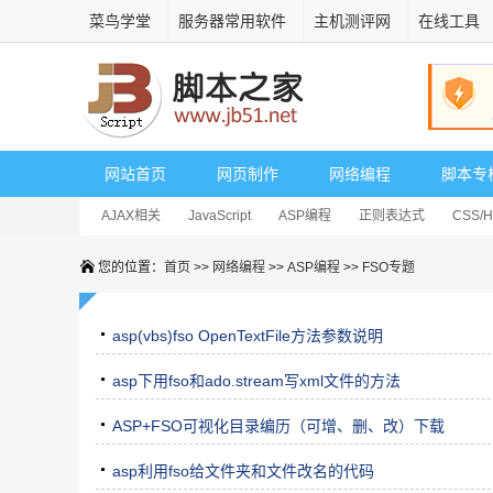
菜鸟学堂
服务器常用软件
主机测评网
在线工具
网站首页
网页制作
网络编程
脚本专
AJAX相关
JavaScript
ASP编程
正则表达式
CSS/
您的位置：
首页
>>
网络编程
>>
ASP编程
>>
FSO专题
asp(vbs)fso OpenTextFile方法参数说明
asp下用fso和ado.stream写xml文件的方法
ASP+FSO可视化目录编历（可增、删、改）下载
asp利用fso给文件夹和文件改名的代码