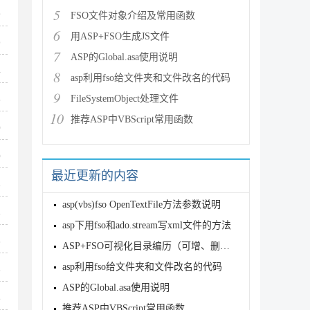
5
9
FSO文件对象介绍及常用函数
6
用ASP+FSO生成JS文件
9
7
ASP的Global.asa使用说明
4
8
asp利用fso给文件夹和文件改名的代码
9
FileSystemObject处理文件
5
10
推荐ASP中VBScript常用函数
0
0
最近更新的内容
3
asp(vbs)fso OpenTextFile方法参数说明
3
asp下用fso和ado.stream写xml文件的方法
6
ASP+FSO可视化目录编历（可增、删、改）下载
asp利用fso给文件夹和文件改名的代码
6
ASP的Global.asa使用说明
8
推荐ASP中VBScript常用函数