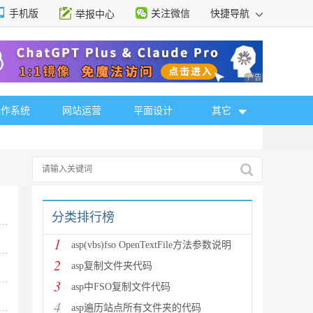
手机版
关注微信
快捷导航
举报中心
性选择
广告 商业广告，理
操作系统
网站运营
平面设计
其它
5
分类排行榜
1
5
asp(vbs)fso OpenTextFile方法参数说明
2
asp复制文件夹代码
5
3
asp中FSO复制文件代码
7
4
asp遍历站点所有文件夹的代码