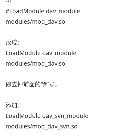
将
#LoadModule dav_module
modules/mod_dav.so
改成：
LoadModule dav_module
modules/mod_dav.so
即去掉前面的“#”号。
添加：
LoadModule dav_svn_module
modules/mod_dav_svn.so