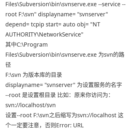
Files\Subversion\bin\svnserve.exe --service --
root F:\svn" displayname= "svnserver"
depend= tcpip start= auto obj= "NT
AUTHORITY\NetworkService"
其中C:\Program
Files\Subversion\bin\svnserve.exe 为svn的路
径
F:\svn 为版本库的目录
displayname= "svnserver" 为设置服务的名字
--root 是设置根目录 比如：原来你访问为：
svn://localhost/svn
设置--root F:\svn之后缩写为svn://localhost 这
个一定要注意，否则Error: URL