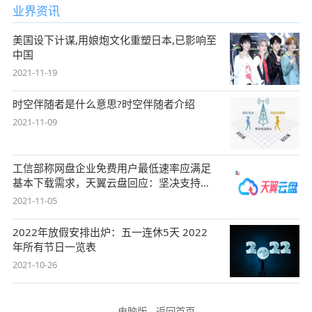
业界资讯
美国设下计谋,用娘炮文化重塑日本,已影响至
中国
2021-11-19
时空伴随者是什么意思?时空伴随者介绍
2021-11-09
工信部称网盘企业免费用户最低速率应满足
基本下载需求，天翼云盘回应：坚决支持，
始终
2021-11-05
2022年放假安排出炉：五一连休5天 2022
年所有节日一览表
2021-10-26
电脑版
-
返回首页