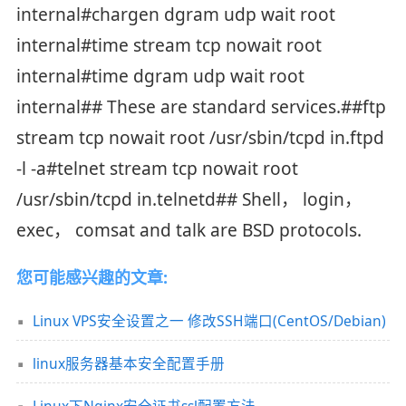
internal#chargen dgram udp wait root
internal#time stream tcp nowait root
internal#time dgram udp wait root
internal## These are standard services.##ftp
stream tcp nowait root /usr/sbin/tcpd in.ftpd
-l -a#telnet stream tcp nowait root
/usr/sbin/tcpd in.telnetd## Shell， login，
exec， comsat and talk are BSD protocols.
您可能感兴趣的文章:
Linux VPS安全设置之一 修改SSH端口(CentOS/Debian)
linux服务器基本安全配置手册
Linux下Nginx安全证书ssl配置方法