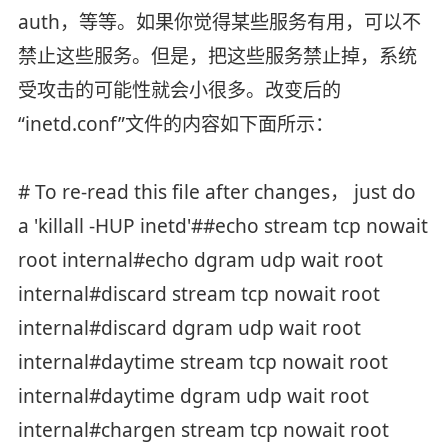
auth，等等。如果你觉得某些服务有用，可以不
禁止这些服务。但是，把这些服务禁止掉，系统
受攻击的可能性就会小很多。改变后的
“inetd.conf”文件的内容如下面所示：
# To re-read this file after changes， just do
a 'killall -HUP inetd'##echo stream tcp nowait
root internal#echo dgram udp wait root
internal#discard stream tcp nowait root
internal#discard dgram udp wait root
internal#daytime stream tcp nowait root
internal#daytime dgram udp wait root
internal#chargen stream tcp nowait root