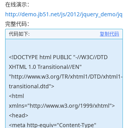
在线演示：
http://demo.jb51.net/js/2012/jquery_demo/jqu
完整代码：
代码如下:
复制代码
<!DOCTYPE html PUBLIC "-//W3C//DTD
XHTML 1.0 Transitional//EN"
"http://www.w3.org/TR/xhtml1/DTD/xhtml1-
transitional.dtd">
<html
xmlns="http://www.w3.org/1999/xhtml">
<head>
<meta http-equiv="Content-Type"