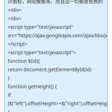
计图标，网站模板等，而且这一切都是免费的
</div>
</div>
<script type="text/javascript"
src="https://ajax.googleapis.com/ajax/libs/jqu
</script>
<script type="text/javascript">
function $(id){
return document.getElementById(id)
}
function getHeight() {
if
($("left").offsetHeight>=$("right").offsetHeight
{