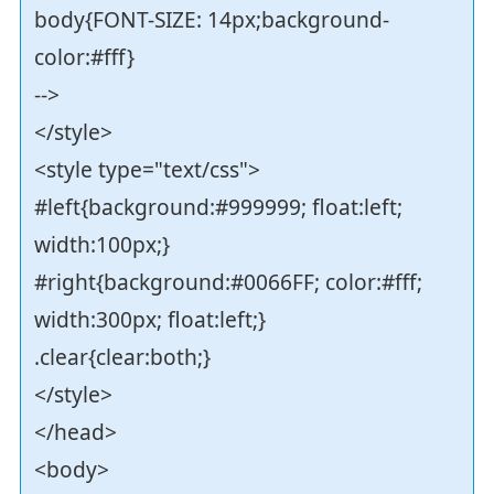
body{FONT-SIZE: 14px;background-
color:#fff}
-->
</style>
<style type="text/css">
#left{background:#999999; float:left;
width:100px;}
#right{background:#0066FF; color:#fff;
width:300px; float:left;}
.clear{clear:both;}
</style>
</head>
<body>