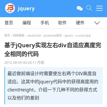
jquery
首页
编程
手机
软件
硬件
教程
平面
服务器
首页
网络编程
JavaScript
javascript类库
jquery
>
>
>
>
> div自适应高度
基于jQuery实现左右div自适应高度完
全相同的代码
2012-08-09 00:28:11
作者：
最近做前端设计时需要使左右两个DIV高度自
适应。这其中的jquery代码中的获得高度用的
clientHeight，介绍一下几种不同的获得方式
以及他们的差别