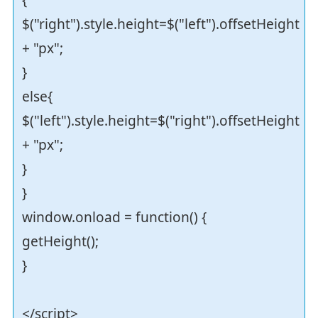
$("right").style.height=$("left").offsetHeight
+ "px";
}
else{
$("left").style.height=$("right").offsetHeight
+ "px";
}
}
window.onload = function() {
getHeight();
}
</script>