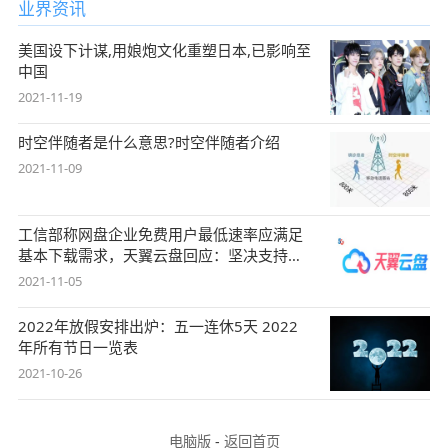
业界资讯
美国设下计谋,用娘炮文化重塑日本,已影响至
中国
2021-11-19
时空伴随者是什么意思?时空伴随者介绍
2021-11-09
工信部称网盘企业免费用户最低速率应满足
基本下载需求，天翼云盘回应：坚决支持，
始终
2021-11-05
2022年放假安排出炉：五一连休5天 2022
年所有节日一览表
2021-10-26
电脑版
-
返回首页