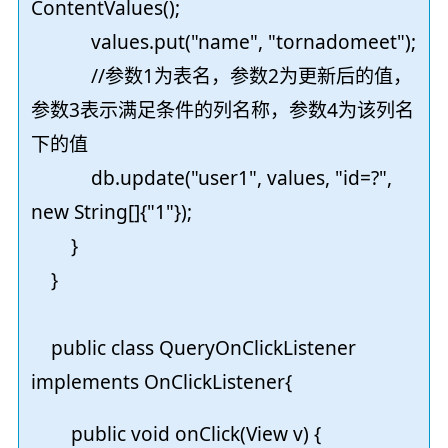
ContentValues();
values.put("name", "tornadomeet");
//参数1为表名，参数2为更新后的值，
参数3表示满足条件的列名称，参数4为该列名
下的值
db.update("user1", values, "id=?",
new String[]{"1"});
}
}
public class QueryOnClickListener
implements OnClickListener{
public void onClick(View v) {