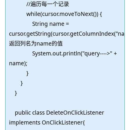
//遍历每一个记录
while(cursor.moveToNext()) {
String name =
cursor.getString(cursor.getColumnIndex("name
返回列名为name的值
System.out.println("query---->" +
name);
}
}
}
public class DeleteOnClickListener
implements OnClickListener{