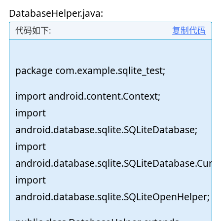
DatabaseHelper.java:
代码如下:
复制代码
package com.example.sqlite_test;
import android.content.Context;
import
android.database.sqlite.SQLiteDatabase;
import
android.database.sqlite.SQLiteDatabase.Curso
import
android.database.sqlite.SQLiteOpenHelper;