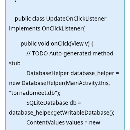
public class UpdateOnClickListener
implements OnClickListener{
public void onClick(View v) {
// TODO Auto-generated method
stub
DatabaseHelper database_helper =
new DatabaseHelper(MainActivity.this,
"tornadomeet.db");
SQLiteDatabase db =
database_helper.getWritableDatabase();
ContentValues values = new