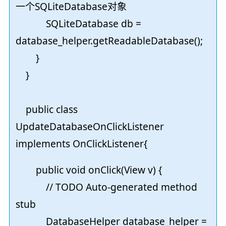
一个SQLiteDatabase对象
SQLiteDatabase db =
database_helper.getReadableDatabase();
}
}
public class
UpdateDatabaseOnClickListener
implements OnClickListener{
public void onClick(View v) {
// TODO Auto-generated method
stub
DatabaseHelper database_helper =