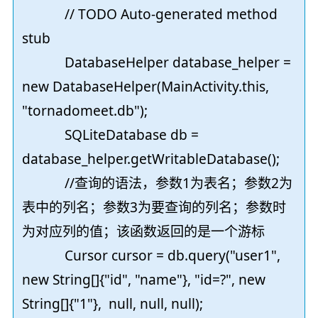
// TODO Auto-generated method
stub
DatabaseHelper database_helper =
new DatabaseHelper(MainActivity.this,
"tornadomeet.db");
SQLiteDatabase db =
database_helper.getWritableDatabase();
//查询的语法，参数1为表名；参数2为
表中的列名；参数3为要查询的列名；参数时
为对应列的值；该函数返回的是一个游标
Cursor cursor = db.query("user1",
new String[]{"id", "name"}, "id=?", new
String[]{"1"}, null, null, null);