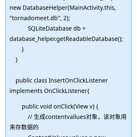
new DatabaseHelper(MainActivity.this,
"tornadomeet.db", 2);
SQLiteDatabase db =
database_helper.getReadableDatabase();
}
}
public class InsertOnClickListener
implements OnClickListener{
public void onClick(View v) {
// 生成contentvallues对象，该对象用
来存数据的