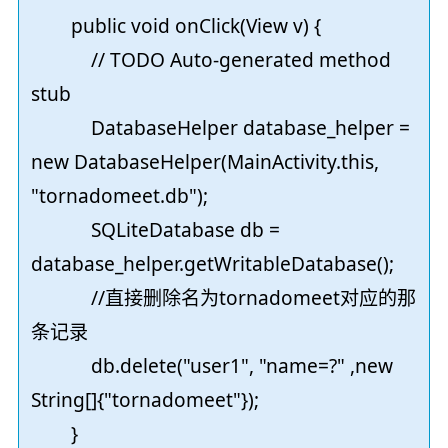
public void onClick(View v) {
// TODO Auto-generated method
stub
DatabaseHelper database_helper =
new DatabaseHelper(MainActivity.this,
"tornadomeet.db");
SQLiteDatabase db =
database_helper.getWritableDatabase();
//直接删除名为tornadomeet对应的那
条记录
db.delete("user1", "name=?" ,new
String[]{"tornadomeet"});
}