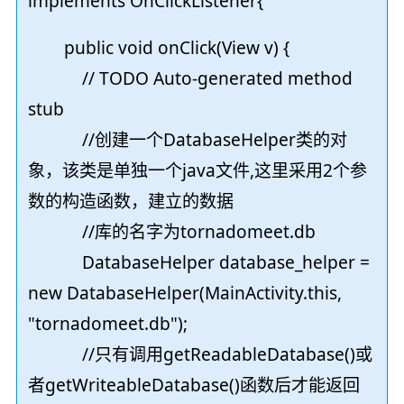
implements OnClickListener{
public void onClick(View v) {
// TODO Auto-generated method
stub
//创建一个DatabaseHelper类的对
象，该类是单独一个java文件,这里采用2个参
数的构造函数，建立的数据
//库的名字为tornadomeet.db
DatabaseHelper database_helper =
new DatabaseHelper(MainActivity.this,
"tornadomeet.db");
//只有调用getReadableDatabase()或
者getWriteableDatabase()函数后才能返回