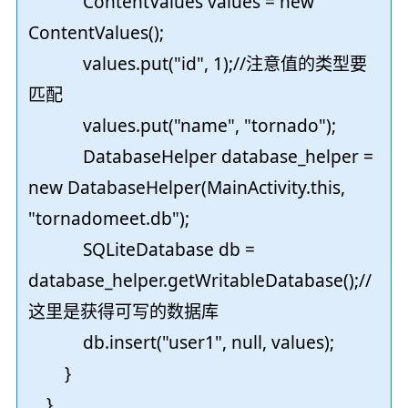
ContentValues values = new
ContentValues();
values.put("id", 1);//注意值的类型要
匹配
values.put("name", "tornado");
DatabaseHelper database_helper =
new DatabaseHelper(MainActivity.this,
"tornadomeet.db");
SQLiteDatabase db =
database_helper.getWritableDatabase();//
这里是获得可写的数据库
db.insert("user1", null, values);
}
}