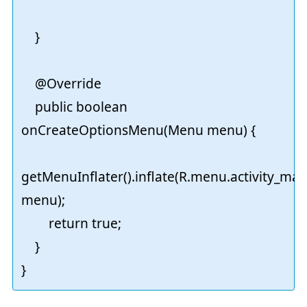
}
@Override
public boolean
onCreateOptionsMenu(Menu menu) {
getMenuInflater().inflate(R.menu.activity_mai
menu);
return true;
}
}