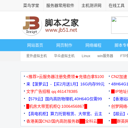
菜鸟学堂
服务器常用软件
主机测评网
在线工具
网站首页
网页制作
网络编程
脚本专
星外虚拟主机
华众虚拟主机
Linux
win服务器
FT
<推荐>云服务器注册免费领★充值白拿$100
CN2加速
来【菠萝云】-【买2月送1月】16G内存99元
48H64
文字广告招租 qq:461478385
3000+
▉IP地
【579云】国内高防物理机,40H64G仅需99
【香港站群
元
█机房大带宽机柜Q:1006456867█
创梦网络
【高电机柜】算力托管租赁、大带宽、云主
88元/月
【超云】4
机
香港美国CN2/国内高防服务器██全科云██
██群英网