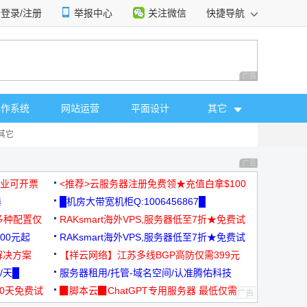
登录/注册
举报中心
关注微信
快捷导航
性选择
广告 商业广告，理
操作系统
网站运营
平面设计
其它
其它
广告 商业广告，理
，企业可开票
<推荐>云服务器注册免费领★充值白拿$100
器
█机房大带宽机柜Q:1006456867█
多种配置仅
RAKsmart海外VPS,服务器低至7折★免费试
00元起
用★
RAKsmart海外VPS,服务器低至7折★免费试
解决方案
用★
【祥云网络】江苏多线BGP高防仅需399元
/天█
服务器租用/托管-域名空间/认准腾佑科技
30天免费试
▉脚本云▉ChatGPT专用服务器 最低仅需