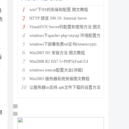
1
win7下IIS的安装和配置 图文教程
操
2
HTTP 错误 500.19- Internal Serve
功
3
VisualSVN Server的配置和使用方法 图文
4
windows下apache+php+mysql 环境配置方
5
windows下部署免费ssl证书(letsencrypt)
一
6
Win2003 IIS 安装方法 图文教程
版
7
Win2008 R2 IIS7.5+PHP5(FastCGI
务
8
windows tomcat配置大全[详细]
9
Win2003 服务器系统安装图文教程
10
让服务器iis支持.apk文件下载的设置方法
广告 商业广告，理性选择
根
广告 商业广告，理性选择