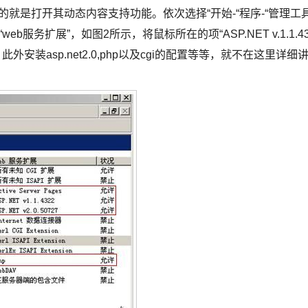
就是打开其动态内容支持功能。依次选择“开始-“程序-“管理工具
eb服务扩展”，如图2所示，将鼠标所在的项“ASP.NET v.1.1.4
许)即可。此外安装asp.net2.0,php以及cgi的配置等等，就不在这里详细