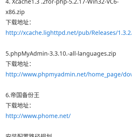
4. Xcache1.3 .2for-php-5.2.17-Win32-VC6-
x86.zip
下载地址：
http://xcache.lighttpd.net/pub/Releases/1.3.2/
5.phpMyAdmin-3.3.10.-all-languages.zip
下载地址：
http://www.phpmyadmin.net/home_page/down
6.帝国备份王
下载地址：
http://www.phome.net/
安装配置路径规划