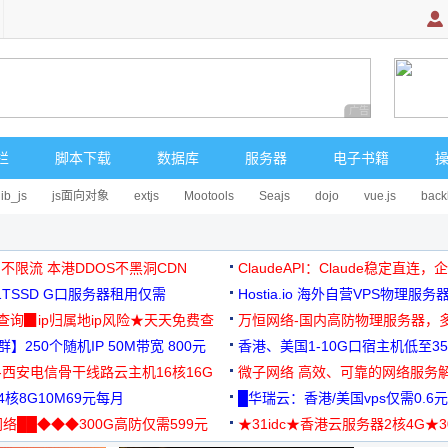
广告 商业广告，理
栏
脚本下载
数据库
服务器
电子书籍
lib_js
js面向对象
extjs
Mootools
Seajs
dojo
vue.js
back
 不限流 本港DDOS不黑洞CDN
ClaudeAPI：Claude稳定直连
G1TSSD G口服务器租用仅需
Hostia.io 海外自营VPS物理服务
可免费测试
址查询▉ip归属地ip风险★天天免费查
万恒网络-国内高防物理服务器，
】250个随机IP 50M带宽 800元
99元/月起
香港、美国1-10G口宿主机低至35
-西安电信骨干线路云主机16核16G
微子网络 高效、可靠的网络服务
核8G10M69元每月
█华瑞云：香港/美国vps仅需0.6元
络██◆◆◆300G高防仅需599元
★31idc★香港云服务器2核4G★