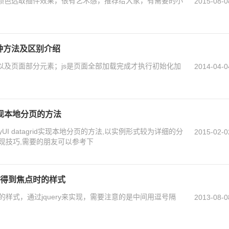
衣服颜色选取插件效果，很有艺术感，推荐给大家，有需要的小
2015-08-0
多种方法及区别介绍
据，以及页面部分元素；js是页面全部加载完成才执行初始化加
2014-04-0
rid实现本地分页的方法
syUI datagrid实现本地分页的方法,以实例形式较为详细的分
2015-02-0
现技巧,需要的朋友可以参考下
码框得到焦点时的样式
样式，通过jquery来实现，需要注意的是中间用逗号隔
2013-08-0