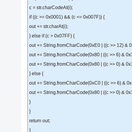
c = str.charCodeAt(i);
if ((c >= 0x0001) && (c <= 0x007F)) {
out += str.charAt(i);
} else if (c > 0x07FF) {
out += String.fromCharCode(0xE0 | ((c >> 12) & 0
out += String.fromCharCode(0x80 | ((c >> 6) & 0x
out += String.fromCharCode(0x80 | ((c >> 0) & 0x
} else {
out += String.fromCharCode(0xC0 | ((c >> 6) & 0x
out += String.fromCharCode(0x80 | ((c >> 0) & 0x
}
}
return out;
}