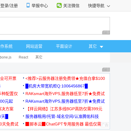
登录/注册
举报中心
关注微信
快捷导航
性选择
广告 商业广告，理
操作系统
网站运营
平面设计
其它
bone.js
React
其它
广告 商业广告，理
，企业可开票
<推荐>云服务器注册免费领★充值白拿$100
器
█机房大带宽机柜Q:1006456867█
多种配置仅
RAKsmart海外VPS,服务器低至7折★免费试
00元起
用★
RAKsmart海外VPS,服务器低至7折★免费试
解决方案
用★
【祥云网络】江苏多线BGP高防仅需399元
/天█
服务器租用/托管-域名空间/认准腾佑科技
30天免费试
▉脚本云▉ChatGPT专用服务器 最低仅需