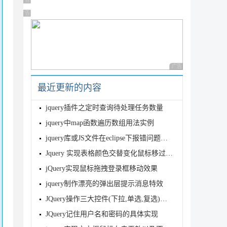
广告 商业广告，理性选择
广告 商业广告，理性选择
广告 商业广告，理性
最近更新的内容
jquery插件之定时查询待处理任务数量
jquery中map函数遍历数组用法实例
jquery库或JS文件在eclipse下报错问题解决方法
Jquery 实现表格颜色交替变化鼠标移过颜色变化实例
jQuery实现鼠标拖拽登录框移动效果
jquery制作漂亮的弹出层提示消息特效
JQuery操作三大控件(下拉,单选,复选)的方法
JQuery记住用户名和密码的具体实现