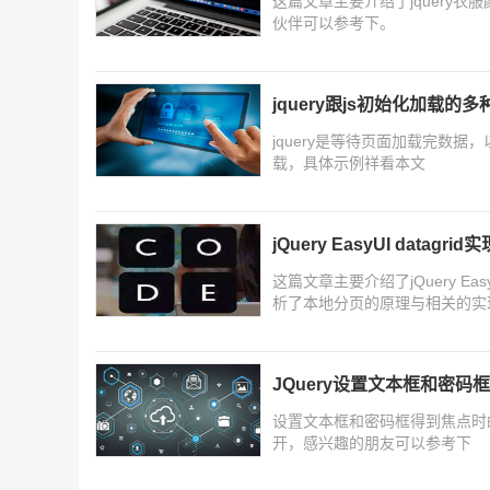
这篇文章主要介绍了jquery
伙伴可以参考下。
jquery跟js初始化加载的
jquery是等待页面加载完数
载，具体示例祥看本文
jQuery EasyUI datag
这篇文章主要介绍了jQuery Ea
析了本地分页的原理与相关的实
JQuery设置文本框和密
设置文本框和密码框得到焦点时的
开，感兴趣的朋友可以参考下