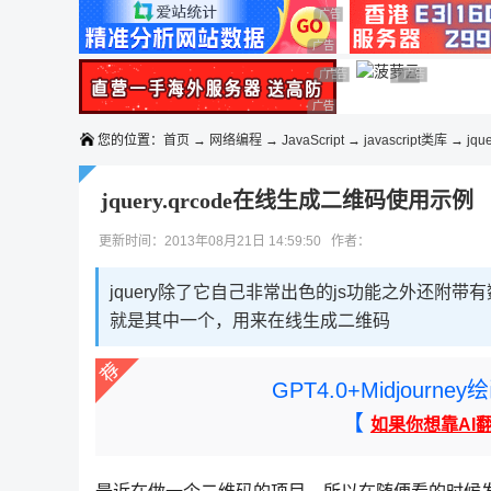
◆◆◆
广告 商业广告，理性选择
广告 商业广告，理性选择
广告 商业广告，理性选择
广告 商业广告，理性选择
广告 商业广告
广告 商业广告，
广告 商业广告，理性选择
您的位置：
首页
→
网络编程
→
JavaScript
→
javascript类库
→
jqu
jquery.qrcode在线生成二维码使用示例
更新时间：2013年08月21日 14:59:50 作者：
jquery除了它自己非常出色的js功能之外还附带有
就是其中一个，用来在线生成二维码
GPT4.0+Midjou
【
如果你想靠AI