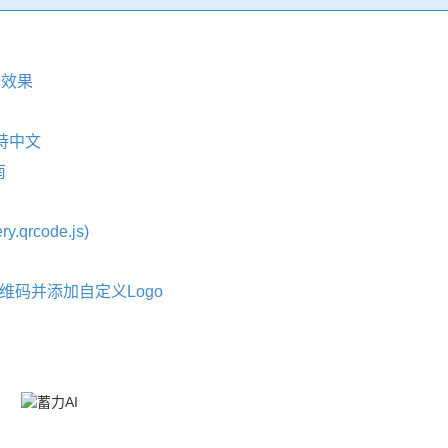
差效果
支持中文
南
qrcode.js)
成二维码并添加自定义Logo