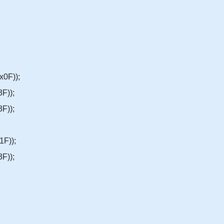
x0F));
3F));
3F));
1F));
3F));