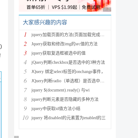
广告 商业广告，理性
大家感兴趣的内容
1
jquery加载页面的方法(页面加载完成就执行)
2
Jquery获取和修改img的src值的方法
)
3
jquery获取复选框被选中的值
转
4
jQuery判断checkbox是否选中的3种方法
5
JQuery 绑定select标签的onchange事件，
码
6
JQuery判断radio（单选框）是否选中和获取选中值方法
7
jquery $(document).ready() 与wi
8
jquery判断元素是否隐藏的多种方法
9
jquery中获取id值方法小结
10
jquery 将disabled的元素置为enabled的三