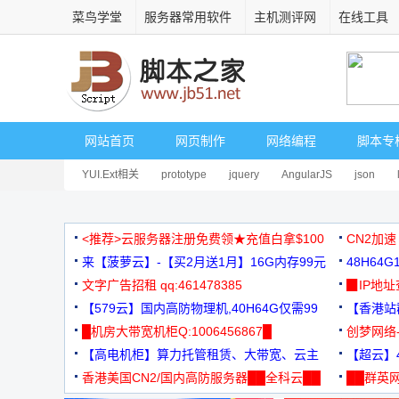
菜鸟学堂
服务器常用软件
主机测评网
在线工具
网站首页
网页制作
网络编程
脚本专
YUI.Ext相关
prototype
jquery
AngularJS
json
<推荐>云服务器注册免费领★充值白拿$100
CN2加速
来【菠萝云】-【买2月送1月】16G内存99元
48H64
文字广告招租 qq:461478385
3000+
▉IP地
【579云】国内高防物理机,40H64G仅需99
【香港站群
元
█机房大带宽机柜Q:1006456867█
创梦网络
【高电机柜】算力托管租赁、大带宽、云主
88元/月
【超云】4
机
香港美国CN2/国内高防服务器██全科云██
██群英网