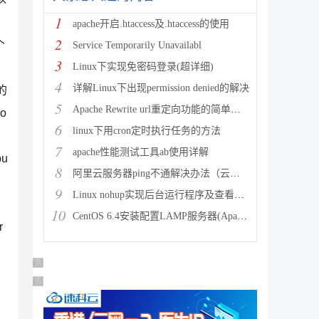
1
apache开启.htaccess及.htaccess的使用
2
个
Service Temporarily Unavailabl
3
Linux下实现免密码登录(超详细)
4
详解Linux下出现permission denied的解决
的
5
Apache Rewrite url重定向功能的简单配置
o
6
linux下用cron定时执行任务的方法
7
apache性能测试工具ab使用详解
bu
8
阿里云服务器ping不通解决办法（云服务器搭建完环境访问不了
9
Linux nohup实现后台运行程序及查看（nohup与&
10
CentOS 6.4安装配置LAMP服务器(Apache+P
r
广告 商业广告，理性选择
广告 商业广告，理性选择