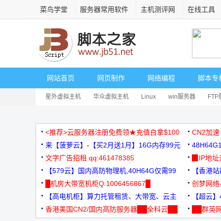
菜鸟学堂
服务器常用软件
主机测评网
在线工具
网站首页
网页制作
网络编程
脚本专
星外虚拟主机
华众虚拟主机
Linux
win服务器
FT
<推荐>云服务器注册免费领★充值白拿$100
CN2加速
来【菠萝云】-【买2月送1月】16G内存99元
48H64
文字广告招租 qq:461478385
3000+
▉IP地
【579云】国内高防物理机,40H64G仅需99
【香港站群
元
█机房大带宽机柜Q:1006456867█
创梦网络
【高电机柜】算力托管租赁、大带宽、云主
88元/月
【超云】4
机
香港美国CN2/国内高防服务器██全科云██
██群英网