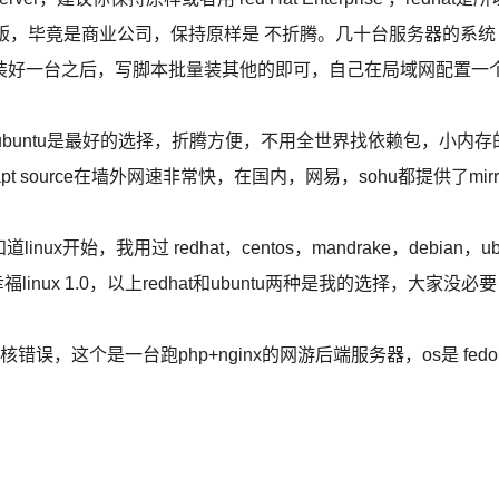
行版，毕竟是商业公司，保持原样是 不折腾。几十台服务器的系统
装好一台之后，写脚本批量装其他的即可，自己在局域网配置一
ps，ubuntu是最好的选择，折腾方便，不用全世界找依赖包，小内存
的apt source在墙外网速非常快，在国内，网易，sohu都提供了mirr
知道linux开始，我用过 redhat，centos，mandrake，debian，u
福linux 1.0，以上redhat和ubuntu两种是我的选择，大家没必要
错误，这个是一台跑php+nginx的网游后端服务器，os是 fedo