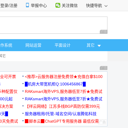
登录/注册
举报中心
关注微信
快捷导航
性选择
广告 商业广告，理
操作系统
网站运营
平面设计
其它
其它
广告 商业广告，理
，企业可开票
<推荐>云服务器注册免费领★充值白拿$100
器
█机房大带宽机柜Q:1006456867█
多种配置仅
RAKsmart海外VPS,服务器低至7折★免费试
00元起
用★
RAKsmart海外VPS,服务器低至7折★免费试
解决方案
用★
【祥云网络】江苏多线BGP高防仅需399元
/天█
服务器租用/托管-域名空间/认准腾佑科技
30天免费试
▉脚本云▉ChatGPT专用服务器 最低仅需