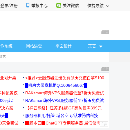
登录/注册
举报中心
关注微信
快捷导航
性选择
广告 商业广告，理
操作系统
网站运营
平面设计
其它
其它
广告 商业广告，理
，企业可开票
<推荐>云服务器注册免费领★充值白拿$100
器
█机房大带宽机柜Q:1006456867█
多种配置仅
RAKsmart海外VPS,服务器低至7折★免费试
00元起
用★
RAKsmart海外VPS,服务器低至7折★免费试
解决方案
用★
【祥云网络】江苏多线BGP高防仅需399元
/天█
服务器租用/托管-域名空间/认准腾佑科技
30天免费试
▉脚本云▉ChatGPT专用服务器 最低仅需