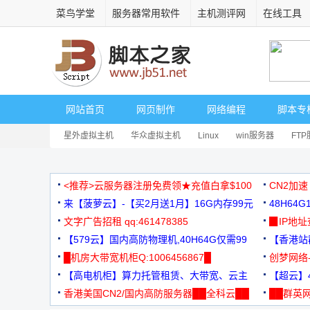
菜鸟学堂
服务器常用软件
主机测评网
在线工具
网站首页
网页制作
网络编程
脚本专
星外虚拟主机
华众虚拟主机
Linux
win服务器
FT
<推荐>云服务器注册免费领★充值白拿$100
CN2加速
来【菠萝云】-【买2月送1月】16G内存99元
48H64
文字广告招租 qq:461478385
3000+
▉IP地
【579云】国内高防物理机,40H64G仅需99
【香港站群
元
█机房大带宽机柜Q:1006456867█
创梦网络
【高电机柜】算力托管租赁、大带宽、云主
88元/月
【超云】4
机
香港美国CN2/国内高防服务器██全科云██
██群英网