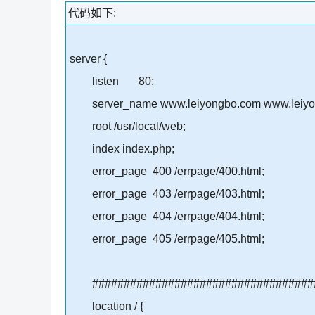
代码如下:
server {
listen 80;
server_name www.leiyongbo.com www.leiyo
root /usr/local/web;
index index.php;
error_page 400 /errpage/400.html;
error_page 403 /errpage/403.html;
error_page 404 /errpage/404.html;
error_page 405 /errpage/405.html;
####################################
location / {