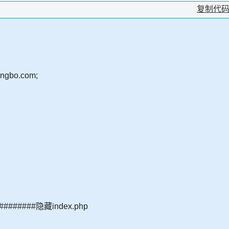
复制代
ngbo.com;
#######隐藏index.php