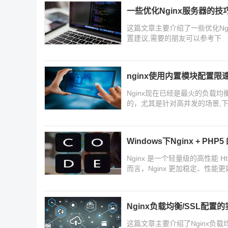
一些优化Nginx服务器的技
这篇文章主要介绍了一些优化Ngi
置建议,需要的朋友可以参考下
nginx使用内置模块配置
Nginx现在已经是最火的负载
的，尤其是针对高并发的场景,下
限速限流的相关资料,需要的朋
Windows下Nginx + P
Nginx 是一个轻量级的高性能 Ht
而言，Nginx 更加稳定、性能
7 安装中 Nginx 和 PHP5.3 的
Nginx负载均衡/SSL配置
这篇文章主要介绍了Nginx负