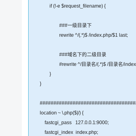
if (!-e $request_filename) {
###一级目录下
rewrite ^/(.*)$ /index.php/$1 last;
###域名下的二级目录
#rewrite ^/目录名/(.*)$ /目录名/index.php
}
}
####################################
location ~ \.php($|/) {
fastcgi_pass 127.0.0.1:9000;
fastcgi_index index.php;