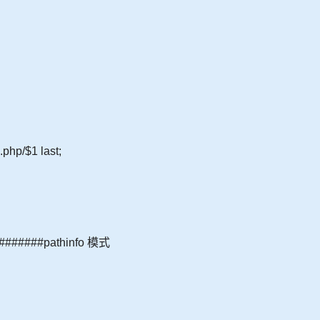
/$1 last;
######pathinfo 模式