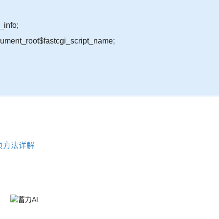
info;
t_root$fastcgi_script_name;
认首页方法详解