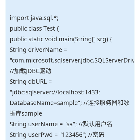
import java.sql.*;
public class Test {
public static void main(String[] srg) {
String driverName =
"com.microsoft.sqlserver.jdbc.SQLServerDriver
//加载JDBC驱动
String dbURL =
"jdbc:sqlserver://localhost:1433;
DatabaseName=sample"; //连接服务器和数
据库sample
String userName = "sa"; //默认用户名
String userPwd = "123456"; //密码