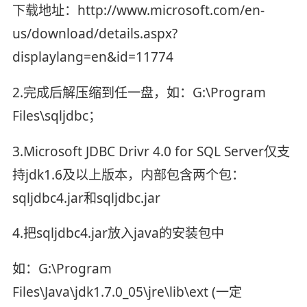
下载地址：http://www.microsoft.com/en-
us/download/details.aspx?
displaylang=en&id=11774
2.完成后解压缩到任一盘，如：G:\Program
Files\sqljdbc；
3.Microsoft JDBC Drivr 4.0 for SQL Server仅支
持jdk1.6及以上版本，内部包含两个包：
sqljdbc4.jar和sqljdbc.jar
4.把sqljdbc4.jar放入java的安装包中
如：G:\Program
Files\Java\jdk1.7.0_05\jre\lib\ext (一定