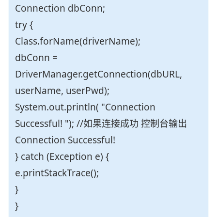
Connection dbConn;
try {
Class.forName(driverName);
dbConn =
DriverManager.getConnection(dbURL,
userName, userPwd);
System.out.println( "Connection
Successful! "); //如果连接成功 控制台输出
Connection Successful!
} catch (Exception e) {
e.printStackTrace();
}
}