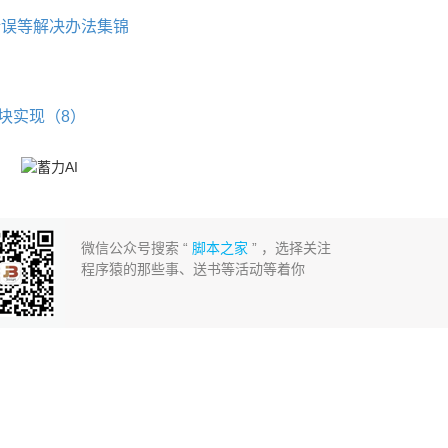
30错误等解决办法集锦
d
模块实现（8）
微信公众号搜索 “
脚本之家
” ，选择关注
程序猿的那些事、送书等活动等着你