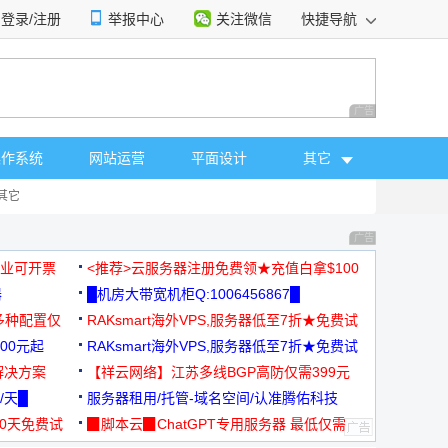
登录/注册
举报中心
关注微信
快捷导航
性选择
广告 商业广告，理
操作系统
网站运营
平面设计
其它
其它
广告 商业广告，理
，企业可开票
<推荐>云服务器注册免费领★充值白拿$100
器
█机房大带宽机柜Q:1006456867█
多种配置仅
RAKsmart海外VPS,服务器低至7折★免费试
00元起
用★
RAKsmart海外VPS,服务器低至7折★免费试
解决方案
用★
【祥云网络】江苏多线BGP高防仅需399元
/天█
服务器租用/托管-域名空间/认准腾佑科技
30天免费试
▉脚本云▉ChatGPT专用服务器 最低仅需