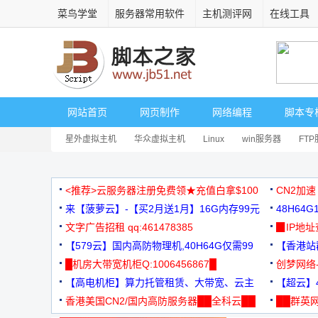
菜鸟学堂
服务器常用软件
主机测评网
在线工具
网站首页
网页制作
网络编程
脚本专
星外虚拟主机
华众虚拟主机
Linux
win服务器
FT
<推荐>云服务器注册免费领★充值白拿$100
CN2加速
来【菠萝云】-【买2月送1月】16G内存99元
48H64
文字广告招租 qq:461478385
3000+
▉IP地
【579云】国内高防物理机,40H64G仅需99
【香港站群
元
█机房大带宽机柜Q:1006456867█
创梦网络
【高电机柜】算力托管租赁、大带宽、云主
88元/月
【超云】4
机
香港美国CN2/国内高防服务器██全科云██
██群英网