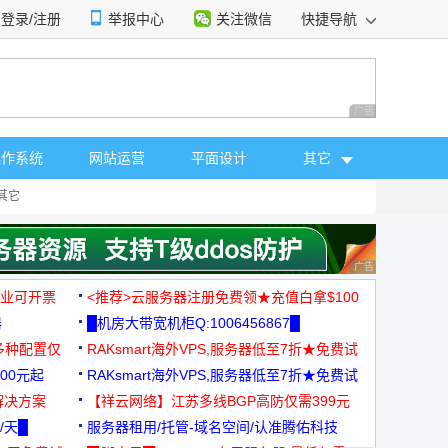
登录/注册
举报中心
关注微信
快捷导航
性选择
广告 商业广告，理
操作系统
网站运营
平面设计
其它
其它
广告 商业广告，理
，企业可开票
<推荐>云服务器注册免费领★充值白拿$100
器
█机房大带宽机柜Q:1006456867█
多种配置仅
RAKsmart海外VPS,服务器低至7折★免费试
00元起
用★
RAKsmart海外VPS,服务器低至7折★免费试
解决方案
用★
【祥云网络】江苏多线BGP高防仅需399元
/天█
服务器租用/托管-域名空间/认准腾佑科技