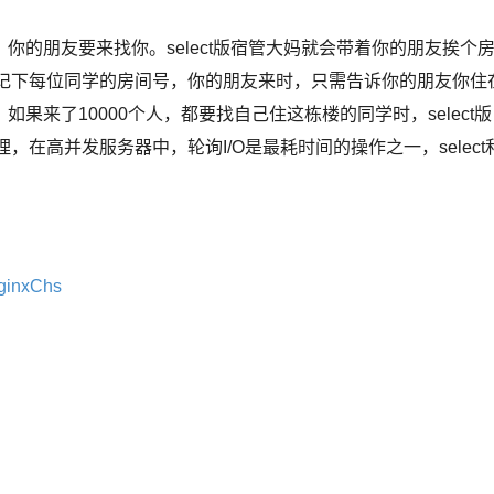
朋友要来找你。select版宿管大妈就会带着你的朋友挨个
会先记下每位同学的房间号，你的朋友来时，只需告诉你的朋友你住
来了10000个人，都要找自己住这栋楼的同学时，select版
，在高并发服务器中，轮询I/O是最耗时间的操作之一，select
NginxChs
）