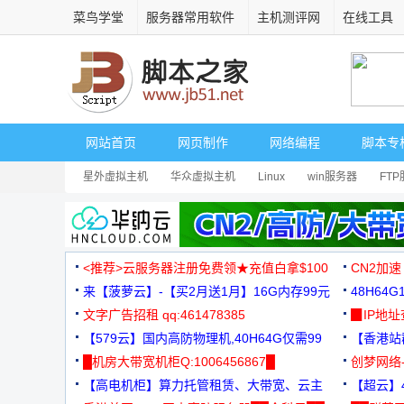
菜鸟学堂
服务器常用软件
主机测评网
在线工具
网站首页
网页制作
网络编程
脚本专
星外虚拟主机
华众虚拟主机
Linux
win服务器
FT
<推荐>云服务器注册免费领★充值白拿$100
CN2加速
来【菠萝云】-【买2月送1月】16G内存99元
48H64
文字广告招租 qq:461478385
3000+
▉IP地
【579云】国内高防物理机,40H64G仅需99
【香港站群
元
█机房大带宽机柜Q:1006456867█
创梦网络
【高电机柜】算力托管租赁、大带宽、云主
88元/月
【超云】4