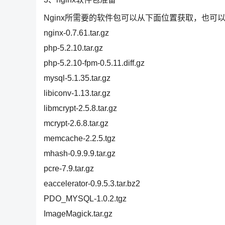
Nginx所需要的软件包可以从下面位置获取，也可以记
nginx-0.7.61.tar.gz
php-5.2.10.tar.gz
php-5.2.10-fpm-0.5.11.diff.gz
mysql-5.1.35.tar.gz
libiconv-1.13.tar.gz
libmcrypt-2.5.8.tar.gz
mcrypt-2.6.8.tar.gz
memcache-2.2.5.tgz
mhash-0.9.9.9.tar.gz
pcre-7.9.tar.gz
eaccelerator-0.9.5.3.tar.bz2
PDO_MYSQL-1.0.2.tgz
ImageMagick.tar.gz