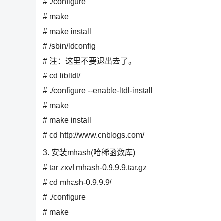
# ./configure
# make
# make install
# /sbin/ldconfig
# 注：这里不要退出去了。
# cd libltdl/
# ./configure --enable-ltdl-install
# make
# make install
# cd http://www.cnblogs.com/
3. 安装mhash(哈稀函数库)
# tar zxvf mhash-0.9.9.9.tar.gz
# cd mhash-0.9.9.9/
# ./configure
# make