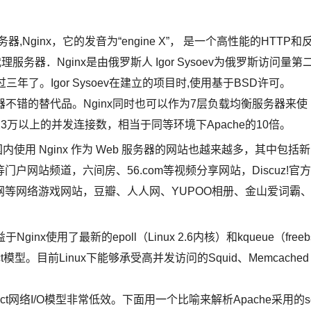
ginx，它的发音为“engine X”， 是一个高性能的HTTP和
理服务器．Nginx是由俄罗斯人 Igor Sysoev为俄罗斯访问量第
过三年了。Igor Sysoev在建立的项目时,使用基于BSD许可。
器不错的替代品。Nginx同时也可以作为7层负载均衡服务器来使
CGI) 可以承受3万以上的并发连接数，相当于同等环境下Apache的10倍。
国内使用 Nginx 作为 Web 服务器的网站也越来越多，其中包括新
网站频道，六间房、56.com等视频分享网站，Discuz!官方
等网络游戏网站，豆瓣、人人网、YUPOO相册、金山爱词霸
nx使用了最新的epoll（Linux 2.6内核）和kqueue（freeb
t模型。目前Linux下能够承受高并发访问的Squid、Memcached
t网络I/O模型非常低效。下面用一个比喻来解析Apache采用的s