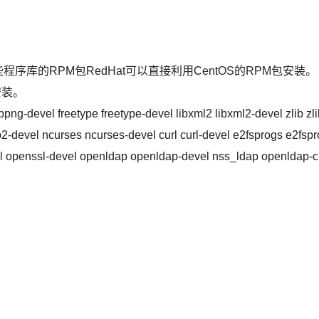
些程序库的RPM包RedHat可以直接利用CentOS的RPM包安装。
安装。
bpng-devel freetype freetype-devel libxml2 libxml2-devel zlib zl
ip2-devel ncurses ncurses-devel curl curl-devel e2fsprogs e2fspr
ssl openssl-devel openldap openldap-devel nss_ldap openldap-cl